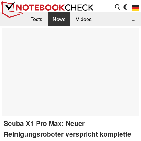
Tests
News
Videos
...
Benchmarks & Tech
Externe Tests
Kaufberatung
Deals
Suche
Jobs
Forum
Scuba X1 Pro Max: Neuer
Reinigungsroboter verspricht komplette