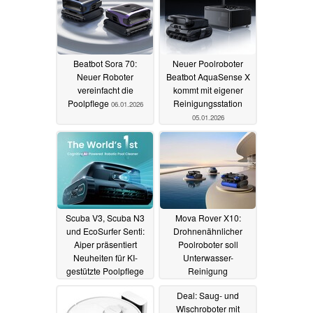
Beatbot Sora 70:
Neuer Poolroboter
Neuer Roboter
Beatbot AquaSense X
vereinfacht die
kommt mit eigener
Poolpflege
Reinigungsstation
06.01.2026
05.01.2026
Scuba V3, Scuba N3
Mova Rover X10:
und EcoSurfer Senti:
Drohnenähnlicher
Aiper präsentiert
Poolroboter soll
Neuheiten für KI-
Unterwasser-
gestützte Poolpflege
Reinigung
revolutionieren –
17.11.2025
Deal: Saug- und
gleich drei neue
Wischroboter mit
Modelle vorgestellt