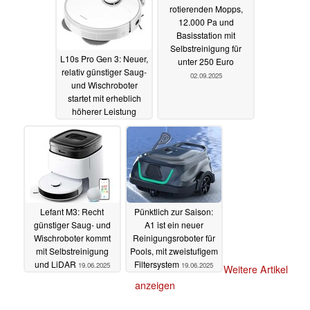
rotierenden Mopps,
24.10.2025
12.000 Pa und
Basisstation mit
Selbstreinigung für
L10s Pro Gen 3: Neuer,
unter 250 Euro
relativ günstiger Saug-
02.09.2025
und Wischroboter
startet mit erheblich
höherer Leistung
17.09.2025
Lefant M3: Recht
Pünktlich zur Saison:
günstiger Saug- und
A1 ist ein neuer
Wischroboter kommt
Reinigungsroboter für
mit Selbstreinigung
Pools, mit zweistufigem
und LiDAR
Filtersystem
19.06.2025
19.06.2025
Weitere Artikel
anzeigen