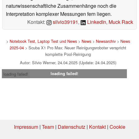
naturwissenschaftliche Zusammenhänge noch die
Interpretation komplexer Messungen fern liegen.
Kontakt:
silvio39191
,
LinkedIn
,
Muck Rack
>
Notebook Test, Laptop Test und News
>
News
>
Newsarchiv
>
News
2025-04
> Scuba X1 Pro Max: Neuer Reinigungsroboter verspricht
komplette Pool-Reinigung
Autor: Silvio Werner, 24.04.2025 (Update: 24.04.2025)
loading failed!
loading failed!
Impressum
|
Team
|
Datenschutz
|
Kontakt
|
Cookie
Einstellungen
| 06.08.2026 01:02