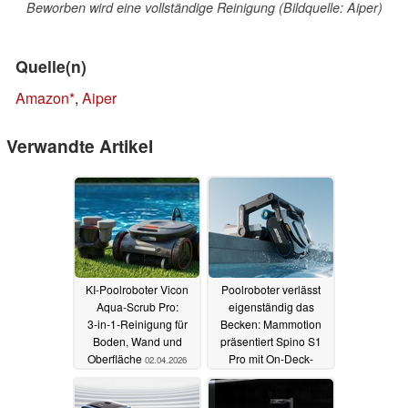
Beworben wird eine vollständige Reinigung (Bildquelle: Aiper)
Quelle(n)
Amazon
,
Aiper
Verwandte Artikel
KI‑Poolroboter Vicon
Poolroboter verlässt
Aqua‑Scrub Pro:
eigenständig das
3‑in‑1‑Reinigung für
Becken: Mammotion
Boden, Wand und
präsentiert Spino S1
Oberfläche
Pro mit On-Deck-
02.04.2026
Selbstdocking
06.01.2026