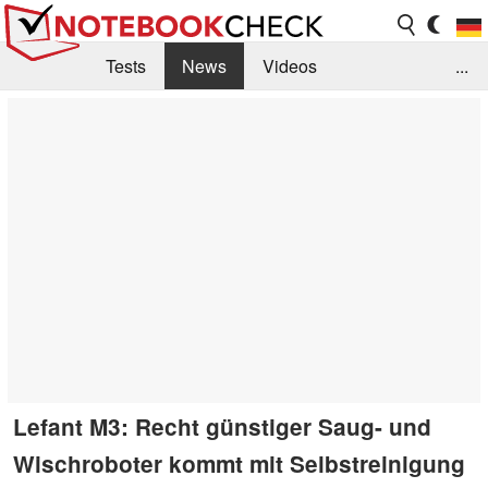
Tests
News
Videos
...
Benchmarks & Tech
Externe Tests
Kaufberatung
Deals
Suche
Jobs
Forum
Lefant M3: Recht günstiger Saug- und
Wischroboter kommt mit Selbstreinigung