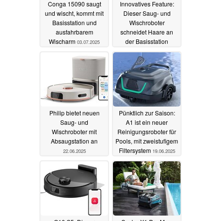
Conga 15090 saugt
Innovatives Feature:
und wischt, kommt mit
Dieser Saug- und
Basisstation und
Wischroboter
ausfahrbarem
schneidet Haare an
Wischarm
der Basisstation
03.07.2025
25.06.2025
Philip bietet neuen
Pünktlich zur Saison:
Saug- und
A1 ist ein neuer
Wischroboter mit
Reinigungsroboter für
Absaugstation an
Pools, mit zweistufigem
Filtersystem
22.06.2025
19.06.2025