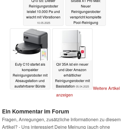
Q10 S5: Dieser
Scuba X1 Pro Max:
Reinigungsroboter
Neuer
leistet 10.000 Pa und
Reinigungsroboter
wischt mit Vibrationen
verspricht komplette
Pool-Reinigung
10.05.2025
24.04.2025
Eufy C10 startet als
QV 35A ist ein neuer
kompakter
und über Amazon
Reinigungsroboter mit
erhältlicher
Absaugstation und
Reinigungsroboter mit
ausfahrbarer Bürste
Basisstation
05.04.2025
Weitere Artikel
24.04.2025
anzeigen
Ein Kommentar im Forum
Fragen, Anregungen, zusätzliche Informationen zu diesem
Artikel? - Uns interessiert Deine Meinung (auch ohne