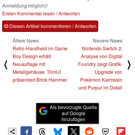
Anmeldung möglich)!
Ersten Kommentar lesen
/
Antworten
Diesen Artikel kommentieren / Antworten
Ältere News
Neuere News
Retro-Handheld im Game
Nintendo Switch 2:
Boy Design erhält
Analyse von Digital
⟨
⟩
Neuauflage mit
Foundry zeigt Grafik-
Metallgehäuse: TrimUI
Upgrade von
präsentiert Brick Hammer
Pokémon Karmesin
und Purpur im Detail
Als bevorzugte Quelle
auf Google
hinzufügen