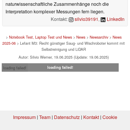
naturwissenschaftliche Zusammenhänge noch die
Interpretation komplexer Messungen fern liegen.
Kontakt:
silvio39191
,
LinkedIn
>
Notebook Test, Laptop Test und News
>
News
>
Newsarchiv
>
News
2025-06
> Lefant M3: Recht günstiger Saug- und Wischroboter kommt mit
Selbstreinigung und LiDAR
Autor: Silvio Werner, 19.06.2025 (Update: 19.06.2025)
loading failed!
loading failed!
Impressum
|
Team
|
Datenschutz
|
Kontakt
|
Cookie
Einstellungen
| 01.08.2026 05:31