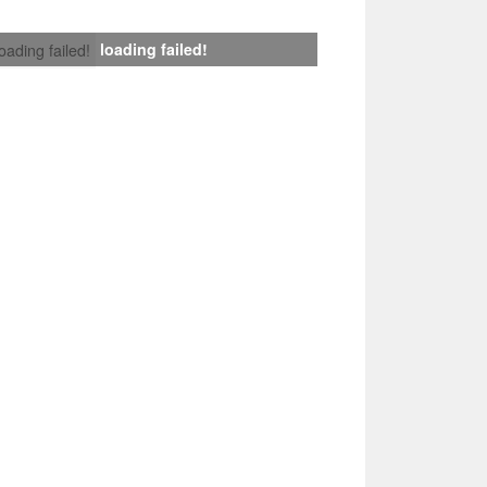
loading failed!
loading failed!