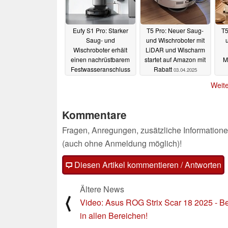
Eufy S1 Pro: Starker
T5 Pro: Neuer Saug-
T5
Saug- und
und Wischroboter mit
Wischroboter erhält
LiDAR und Wischarm
einen nachrüstbarem
startet auf Amazon mit
M
Festwasseranschluss
Rabatt
03.04.2025
03.04.2025
Weite
Kommentare
Fragen, Anregungen, zusätzliche Informatione
(auch ohne Anmeldung möglich)!
Diesen Artikel kommentieren / Antworten
Ältere News
⟨
Video: Asus ROG Strix Scar 18 2025 - B
in allen Bereichen!