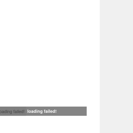
loading failed!
loading failed!