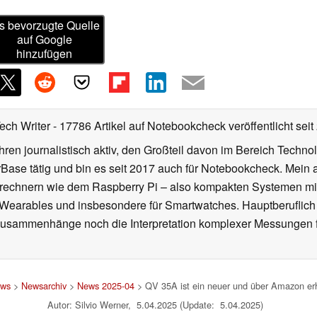
s bevorzugte Quelle
auf Google
hinzufügen
Tech Writer
- 17786 Artikel auf Notebookcheck veröffentlicht
seit
ahren journalistisch aktiv, den Großteil davon im Bereich Techn
se tätig und bin es seit 2017 auch für Notebookcheck. Mein ak
rechnern wie dem Raspberry Pi – also kompakten Systemen mit
n Wearables und insbesondere für Smartwatches. Hauptberuflich
Zusammenhänge noch die Interpretation komplexer Messungen f
ws
>
Newsarchiv
>
News 2025-04
> QV 35A ist ein neuer und über Amazon erhä
Autor: Silvio Werner, 5.04.2025 (Update: 5.04.2025)