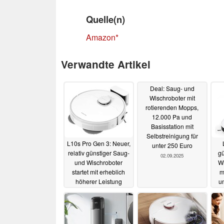
Quelle(n)
Amazon
Verwandte Artikel
Deal: Saug- und
Wischroboter mit
rotierenden Mopps,
12.000 Pa und
Basisstation mit
Selbstreinigung für
L10s Pro Gen 3: Neuer,
unter 250 Euro
relativ günstiger Saug-
gü
02.09.2025
und Wischroboter
Wi
startet mit erheblich
m
höherer Leistung
u
17.09.2025