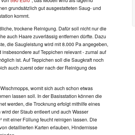
s von
590 Euro
, das Modell wird als lagernd
nen grundsätzlich gut ausgestatteten Saug- und
station kommt.
iche, trockene Reinigung. Dafür soll nicht nur die
che auch Haare zuverlässig entfernen dürfte. Dazu
te, die Saugleistung wird mit 8.000 Pa angegeben,
d insbesondere auf Teppichen relevant - zumal auf
glich ist. Auf Teppichen soll die Saugkraft noch
ich auch zuerst oder nach der Reinigung des
de Wischmopps, womit sich auch schon etwas
rnen lassen soll. In der Basisstation können die
t werden, die Trocknung erfolgt mithilfe eines
n wird der Staub entleert und auch Wasser
² mit einer Füllung feucht reinigen lassen. Die
von detaillierten Karten erlauben, Hindernisse