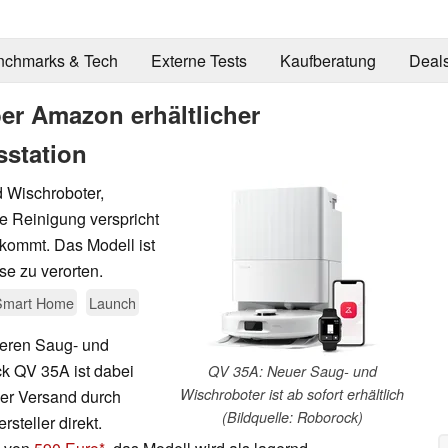
nchmarks & Tech
Externe Tests
Kaufberatung
Deal
er Amazon erhältlicher
sstation
 Wischroboter,
e Reinigung verspricht
kommt. Das Modell ist
se zu verorten.
Smart Home
Launch
teren Saug- und
k QV 35A ist dabei
QV 35A: Neuer Saug- und
Wischroboter ist ab sofort erhältlich
der Versand durch
(Bildquelle: Roborock)
steller direkt.