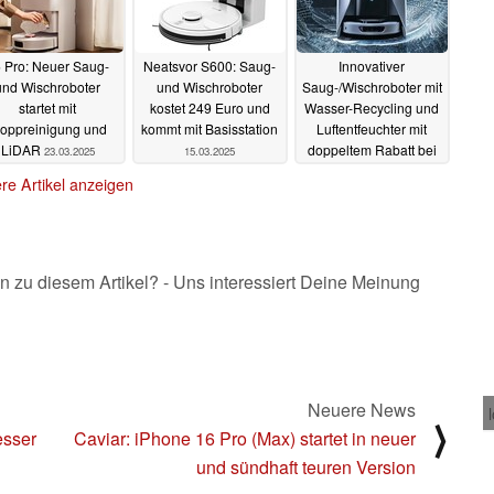
 Pro: Neuer Saug-
Neatsvor S600: Saug-
Innovativer
und Wischroboter
und Wischroboter
Saug-/Wischroboter mit
startet mit
kostet 249 Euro und
Wasser-Recycling und
oppreinigung und
kommt mit Basisstation
Luftentfeuchter mit
LiDAR
doppeltem Rabatt bei
23.03.2025
15.03.2025
Amazon
05.03.2025
re Artikel anzeigen
n zu diesem Artikel? - Uns interessiert Deine Meinung
Neuere News
⟩
esser
Caviar: iPhone 16 Pro (Max) startet in neuer
und sündhaft teuren Version