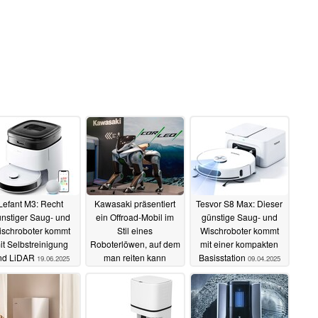
Lefant M3: Recht
Kawasaki präsentiert
Tesvor S8 Max: Dieser
nstiger Saug- und
ein Offroad-Mobil im
günstige Saug- und
schroboter kommt
Stil eines
Wischroboter kommt
it Selbstreinigung
Roboterlöwen, auf dem
mit einer kompakten
nd LiDAR
man reiten kann
Basisstation
19.06.2025
09.04.2025
11.04.2025