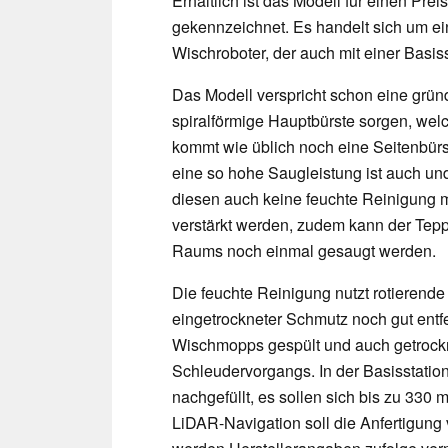
Erhältlich ist das Modell für einen Prei
gekennzeichnet. Es handelt sich um ei
Wischroboter, der auch mit einer Basis
Das Modell verspricht schon eine gründl
spiralförmige Hauptbürste sorgen, wel
kommt wie üblich noch eine Seitenbürs
eine so hohe Saugleistung ist auch un
diesen auch keine feuchte Reinigung mö
verstärkt werden, zudem kann der Tepp
Raums noch einmal gesaugt werden.
Die feuchte Reinigung nutzt rotieren
eingetrockneter Schmutz noch gut entfe
Wischmopps gespült und auch getrockne
Schleudervorgangs. In der Basisstatio
nachgefüllt, es sollen sich bis zu 330 m
LiDAR-Navigation soll die Anfertigung 