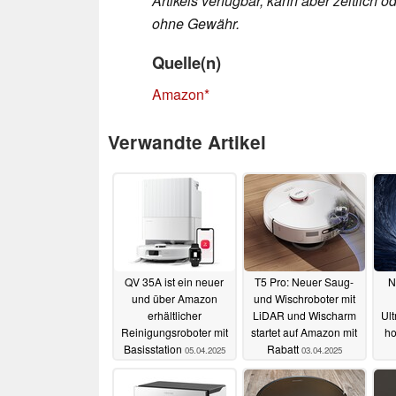
Artikels verfügbar, kann aber zeitlic
ohne Gewähr.
Quelle(n)
Amazon
Verwandte Artikel
QV 35A ist ein neuer
T5 Pro: Neuer Saug-
N
und über Amazon
und Wischroboter mit
erhältlicher
LiDAR und Wischarm
Ul
Reinigungsroboter mit
startet auf Amazon mit
ho
Basisstation
Rabatt
05.04.2025
03.04.2025
g