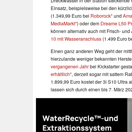
Dreckwasser in der Station steckende
Einsatz, beispielsweise bei den kürzl
(1.349,99 Euro bei
Roborock
und
Ama
MediaMarkt
) oder dem
Dreame L50 Pr
können alternativ auch mit Frisch- u
10 mit Wasseranschluss
(1.499 Euro b
Einen ganz anderen Weg geht der mit
hierzulande weniger bekannten Herstel
vergangenen Jahr
bei Kickstarter gesta
erhältlich
, derzeit sogar mit sattem R
1.899,99 Euro kostet der 3i S10 Ultra 
lassen sich durch einen bis 7. März 20