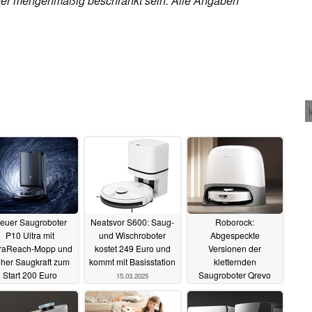
h oder mengenmäßig beschränkt sein. Alle Angaben
euer Saugroboter
Neatsvor S600: Saug-
Roborock:
P10 Ultra mit
und Wischroboter
Abgespeckte
traReach-Mopp und
kostet 249 Euro und
Versionen der
her Saugkraft zum
kommt mit Basisstation
kletternden
Start 200 Euro
Saugroboter Qrevo
15.03.2025
ünstiger
Curv und Edge starten
25.03.2025
mit Rabatt
05.03.2025