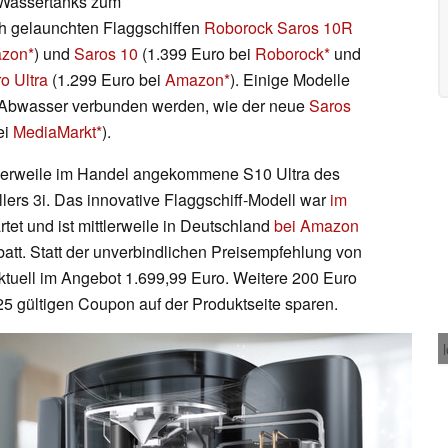
 Wassertanks zum
ich gelaunchten Flaggschiffen
Roborock Saros 10R
zon
) und
Saros 10
(1.399 Euro bei
Roborock
und
o Ultra
(1.299 Euro bei
Amazon
). Einige Modelle
nd Abwasser verbunden werden, wie der neue
Saros
ei
MediaMarkt
).
tlerweile im Handel angekommene S10 Ultra des
lers 3i. Das innovative Flaggschiff-Modell war
im
rtet und ist mittlerweile in Deutschland
bei Amazon
abatt. Statt der unverbindlichen Preisempfehlung von
aktuell im Angebot 1.699,99 Euro. Weitere 200 Euro
25 gültigen Coupon auf der Produktseite sparen.