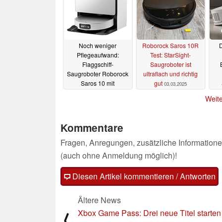
Noch weniger
Roborock Saros 10R
Pflegeaufwand:
Test: StarSight-
Flaggschiff-
Saugroboter ist
Saugroboter Roborock
ultraflach und richtig
Saros 10 mit
gut
03.03.2025
Wasseranschluss
A
Weite
erhältlich
04.03.2025
Kommentare
Fragen, Anregungen, zusätzliche Informatione
(auch ohne Anmeldung möglich)!
Diesen Artikel kommentieren / Antworten
Ältere News
Xbox Game Pass: Drei neue Titel starten
⟨