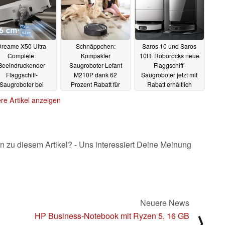
Dreame X50 Ultra
Schnäppchen:
Saros 10 und Saros
Complete:
Kompakter
10R: Roborocks neue
Beeindruckender
Saugroboter Lefant
Flaggschiff-
Flaggschiff-
M210P dank 62
Saugroboter jetzt mit
Saugroboter bei
Prozent Rabatt für
Rabatt erhältlich
mazon und Co im
unter 100 Euro im
03.03.2025
re Artikel anzeigen
Angebot
Angebot (Ad)
03.03.2025
03.03.2025
n zu diesem Artikel? - Uns interessiert Deine Meinung
Neuere News
HP Business-Notebook mit Ryzen 5, 16 GB
⟩