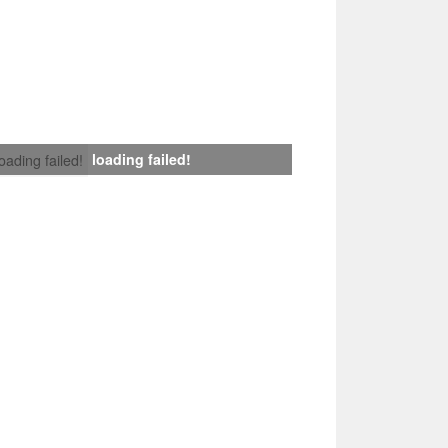
loading failed!
loading failed!