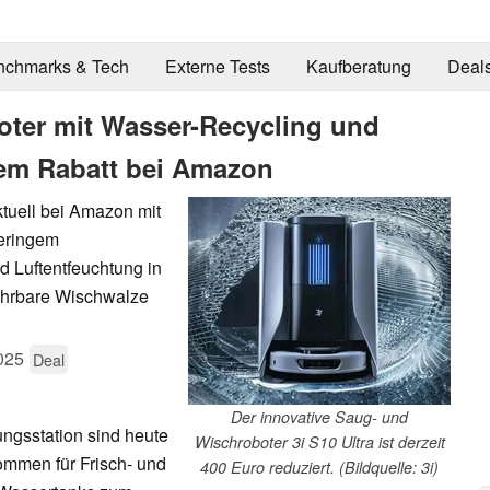
nchmarks & Tech
Externe Tests
Kaufberatung
Deal
oter mit Wasser-Recycling und
tem Rabatt bei Amazon
ktuell bei Amazon mit
geringem
 Luftentfeuchtung in
fahrbare Wischwalze
025
Deal
Der innovative Saug- und
ngsstation sind heute
Wischroboter 3i S10 Ultra ist derzeit
ommen für Frisch- und
400 Euro reduziert. (Bildquelle: 3i)