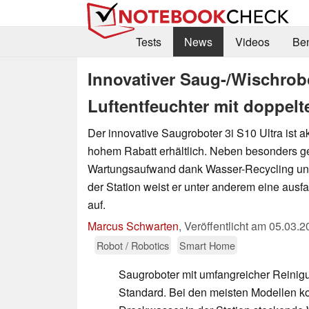
Tests
News
Videos
Be
Innovativer Saug-/Wischrob
Luftentfeuchter mit doppel
Der innovative Saugroboter 3i S10 Ultra ist a
hohem Rabatt erhältlich. Neben besonders 
Wartungsaufwand dank Wasser-Recycling und
der Station weist er unter anderem eine aus
auf.
Marcus Schwarten
,
Veröffentlicht am
05.03.2
Robot / Robotics
Smart Home
Saugroboter mit umfangreicher Reinigu
Standard. Bei den meisten Modellen k