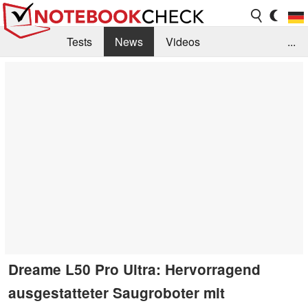
Tests
News
Videos
...
Benchmarks & Tech
Externe Tests
Kaufberatung
Deals
Suche
Jobs
Forum
Dreame L50 Pro Ultra: Hervorragend
ausgestatteter Saugroboter mit