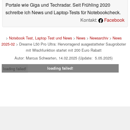
Portale wie Giga und Techradar. Seit Frühling 2020
schreibe ich News und Laptop-Tests für Notebookcheck.
Kontakt:
Facebook
>
Notebook Test, Laptop Test und News
>
News
>
Newsarchiv
>
News
2025-02
> Dreame L50 Pro Ultra: Hervorragend ausgestatteter Saugroboter
mit Wischfunktion startet mit 200 Euro Rabatt
Autor: Marcus Schwarten, 14.02.2025 (Update: 5.05.2025)
loading failed!
loading failed!
Impressum
|
Team
|
Datenschutz
|
Kontakt
|
Cookie
Einstellungen
| 09.08.2026 03:35