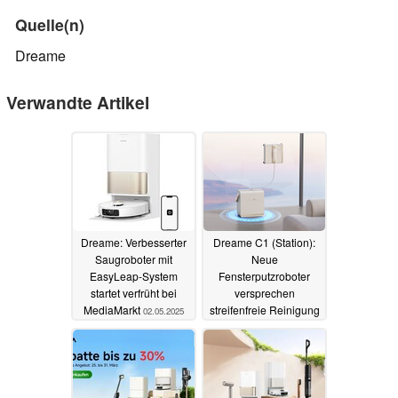
Quelle(n)
Dreame
Verwandte Artikel
Dreame: Verbesserter
Dreame C1 (Station):
Saugroboter mit
Neue
EasyLeap-System
Fensterputzroboter
startet verfrüht bei
versprechen
MediaMarkt
streifenfreie Reinigung
02.05.2025
bis in die Ecken
03.04.2025