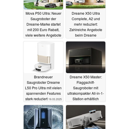
Mova P50 Ultra: Neuer
Dreame X50 Ultra
Saugroboter der
Complete, A2 und
Dreame-Marke startet
mehr reduziert:
mit 200 Euro Rabatt,
Zahlreiche Angebote
viele weitere Angebote
beim Dreame
Frühlingssale
25.03.2025
25.03.2025
Brandneuer
Dreame X50 Master:
Saugroboter Dreame
Flaggschiff-
L50 Pro Ultra mit vielen
Saugroboter mit
spannenden Features
ultrakompakter All-in-1-
stark reduziert
Station erhältlich
19.03.2025
06.03.2025