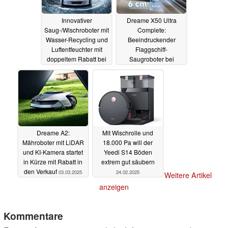
Innovativer
Dreame X50 Ultra
Saug-/Wischroboter mit
Complete:
Wasser-Recycling und
Beeindruckender
Luftentfeuchter mit
Flaggschiff-
doppeltem Rabatt bei
Saugroboter bei
Amazon
Amazon und Co im
05.03.2025
Angebot
03.03.2025
Dreame A2:
Mit Wischrolle und
Mähroboter mit LiDAR
18.000 Pa will der
und KI-Kamera startet
Yeedi S14 Böden
in Kürze mit Rabatt in
extrem gut säubern
den Verkauf
03.03.2025
24.02.2025
Weitere Artikel
anzeigen
Kommentare