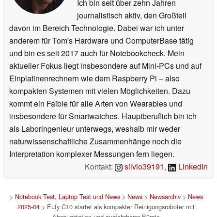
Ich bin seit über zehn Jahren
journalistisch aktiv, den Großteil
davon im Bereich Technologie. Dabei war ich unter
anderem für Tom's Hardware und ComputerBase tätig
und bin es seit 2017 auch für Notebookcheck. Mein
aktueller Fokus liegt insbesondere auf Mini-PCs und auf
Einplatinenrechnern wie dem Raspberry Pi – also
kompakten Systemen mit vielen Möglichkeiten. Dazu
kommt ein Faible für alle Arten von Wearables und
insbesondere für Smartwatches. Hauptberuflich bin ich
als Laboringenieur unterwegs, weshalb mir weder
naturwissenschaftliche Zusammenhänge noch die
Interpretation komplexer Messungen fern liegen.
Kontakt:
silvio39191
,
LinkedIn
>
Notebook Test, Laptop Test und News
>
News
>
Newsarchiv
>
News
2025-04
> Eufy C10 startet als kompakter Reinigungsroboter mit
Absaugstation und ausfahrbarer Bürste