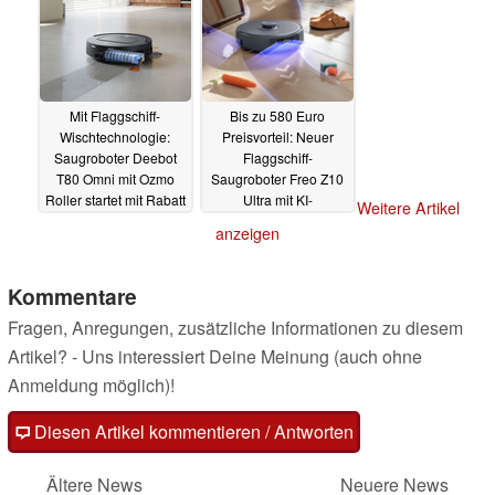
Mit Flaggschiff-
Bis zu 580 Euro
Wischtechnologie:
Preisvorteil: Neuer
Saugroboter Deebot
Flaggschiff-
T80 Omni mit Ozmo
Saugroboter Freo Z10
Roller startet mit Rabatt
Ultra mit KI-
Weitere Artikel
Tiefenreinigung
17.04.2025
anzeigen
15.04.2025
Kommentare
Fragen, Anregungen, zusätzliche Informationen zu diesem
Artikel? - Uns interessiert Deine Meinung (auch ohne
Anmeldung möglich)!
Diesen Artikel kommentieren / Antworten
Ältere News
Neuere News