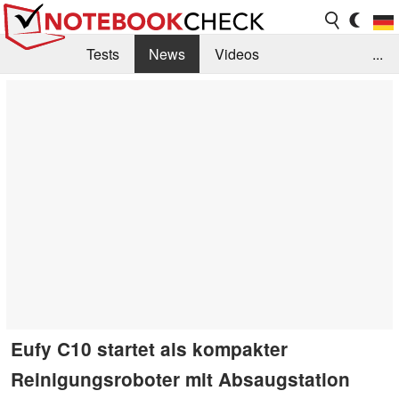
Tests
News
Videos
...
Benchmarks & Tech
Externe Tests
Kaufberatung
Deals
Suche
Jobs
Forum
Eufy C10 startet als kompakter
Reinigungsroboter mit Absaugstation