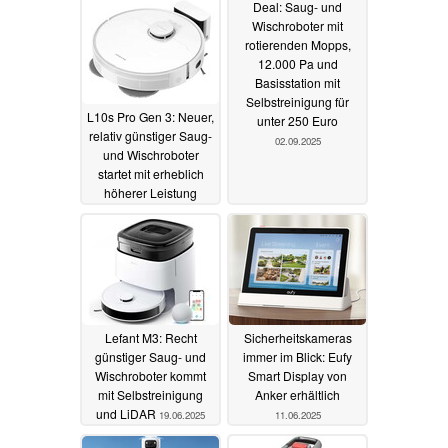
Deal: Saug- und
Wischroboter mit
rotierenden Mopps,
12.000 Pa und
Basisstation mit
Selbstreinigung für
L10s Pro Gen 3: Neuer,
unter 250 Euro
relativ günstiger Saug-
02.09.2025
und Wischroboter
startet mit erheblich
höherer Leistung
17.09.2025
Lefant M3: Recht
Sicherheitskameras
günstiger Saug- und
immer im Blick: Eufy
Wischroboter kommt
Smart Display von
mit Selbstreinigung
Anker erhältlich
und LiDAR
19.06.2025
11.06.2025