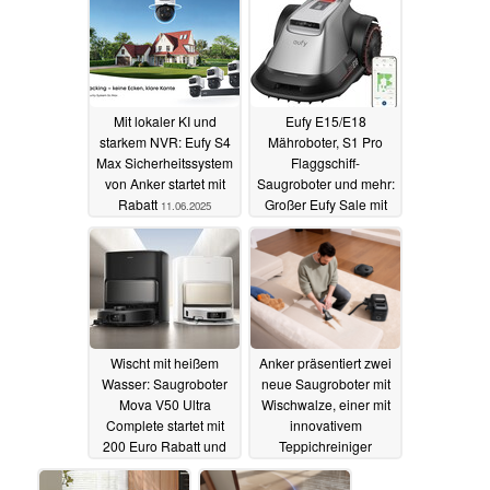
Mit lokaler KI und
Eufy E15/E18
starkem NVR: Eufy S4
Mähroboter, S1 Pro
Max Sicherheitssystem
Flaggschiff-
von Anker startet mit
Saugroboter und mehr:
Rabatt
Großer Eufy Sale mit
11.06.2025
zahlreichen Angeboten
02.06.2025
Wischt mit heißem
Anker präsentiert zwei
Wasser: Saugroboter
neue Saugroboter mit
Mova V50 Ultra
Wischwalze, einer mit
Complete startet mit
innovativem
200 Euro Rabatt und
Teppichreiniger
Geschenk
25.04.2025
24.04.2025