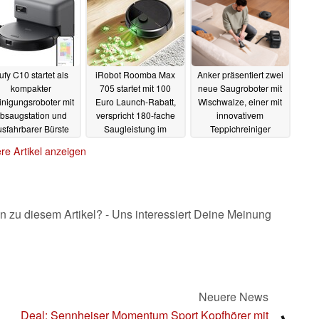
02.05.2025
ufy C10 startet als
iRobot Roomba Max
Anker präsentiert zwei
kompakter
705 startet mit 100
neue Saugroboter mit
nigungsroboter mit
Euro Launch-Rabatt,
Wischwalze, einer mit
bsaugstation und
verspricht 180-fache
innovativem
usfahrbarer Bürste
Saugleistung im
Teppichreiniger
Vergleich zu Roomba
24.04.2025
24.04.2025
re Artikel anzeigen
600
24.04.2025
n zu diesem Artikel? - Uns interessiert Deine Meinung
Neuere News
Deal: Sennheiser Momentum Sport Kopfhörer mit