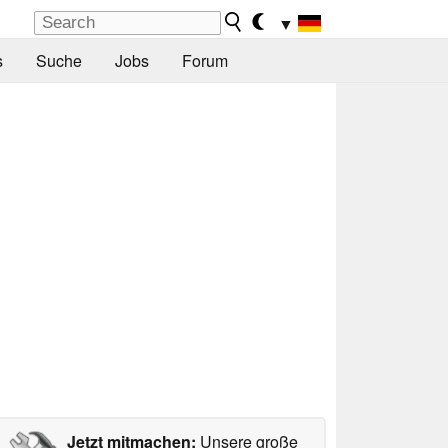
▼
s
Suche
Jobs
Forum
Jetzt mitmachen:
Unsere große