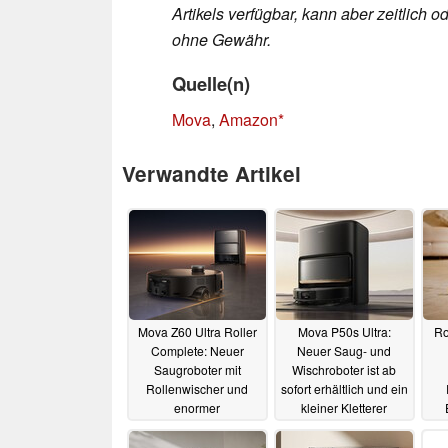
Artikels verfügbar, kann aber zeitlic
ohne Gewähr.
Quelle(n)
Mova
,
Amazon
Verwandte Artikel
Mova Z60 Ultra Roller
Mova P50s Ultra:
Ro
Complete: Neuer
Neuer Saug- und
Saugroboter mit
Wischroboter ist ab
Rollenwischer und
sofort erhältlich und ein
enormer
kleiner Kletterer
Kletterfähigkeit
e
13.07.2025
20.07.2025