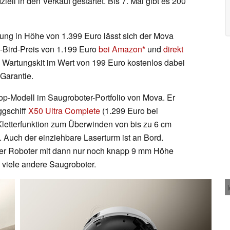
ziell in den Verkauf gestartet. Bis 7. Mai gibt es 200
lung in Höhe von 1.399 Euro lässt sich der Mova
-Bird-Preis von 1.199 Euro
bei Amazon
und
direkt
n Wartungskit im Wert von 199 Euro kostenlos dabei
 Garantie.
op-Modell im Saugroboter-Portfolio von Mova. Er
ggschiff
X50 Ultra Complete
(1.299 Euro bei
 Kletterfunktion zum Überwinden von bis zu 6 cm
. Auch der einziehbare Laserturm ist an Bord.
der Roboter mit dann nur noch knapp 9 mm Höhe
 viele andere Saugroboter.