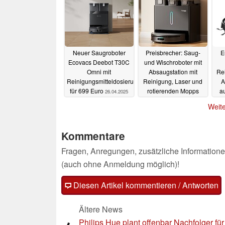
Neuer Saugroboter
Preisbrecher: Saug-
E
Ecovacs Deebot T30C
und Wischroboter mit
Omni mit
Absaugstation mit
Rei
Reinigungsmitteldosierung
Reinigung, Laser und
A
für 699 Euro
rotierenden Mopps
a
26.04.2025
kostet nur 300 Euro
Weite
24.04.2025
Kommentare
Fragen, Anregungen, zusätzliche Informatione
(auch ohne Anmeldung möglich)!
Diesen Artikel kommentieren / Antworten
Ältere News
Philips Hue plant offenbar Nachfolger für