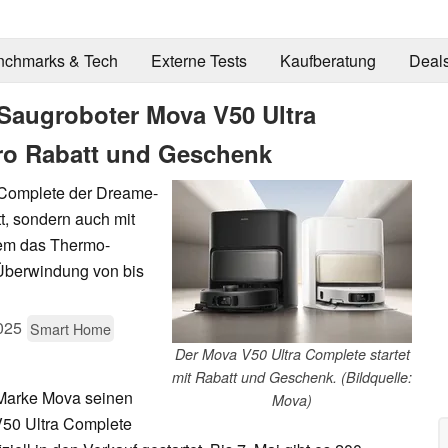
nchmarks & Tech
Externe Tests
Kaufberatung
Deal
Saugroboter Mova V50 Ultra
uro Rabatt und Geschenk
 Complete der Dreame-
t, sondern auch mit
rem das Thermo-
Überwindung von bis
025
Smart Home
Der Mova V50 Ultra Complete startet
mit Rabatt und Geschenk. (Bildquelle:
Marke Mova seinen
Mova)
V50 Ultra Complete