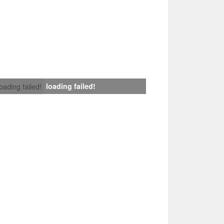
loading failed!
loading failed!