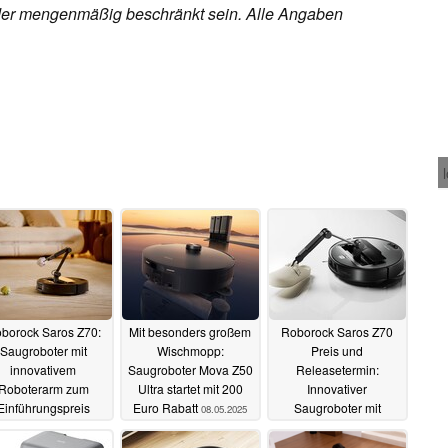
h oder mengenmäßig beschränkt sein. Alle Angaben
borock Saros Z70:
Mit besonders großem
Roborock Saros Z70
Saugroboter mit
Wischmopp:
Preis und
innovativem
Saugroboter Mova Z50
Releasetermin:
Roboterarm zum
Ultra startet mit 200
Innovativer
Einführungspreis
Euro Rabatt
Saugroboter mit
08.05.2025
rhältlich
ausfahrbarem Arm
09.05.2025
startet in Kürze