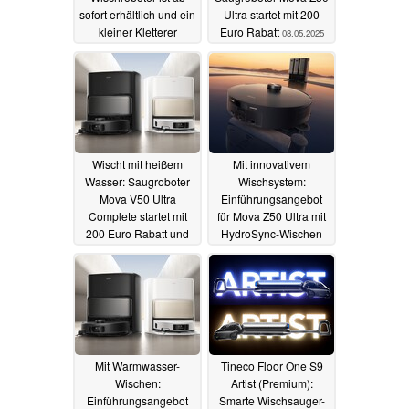
sofort erhältlich und ein
Ultra startet mit 200
kleiner Kletterer
Euro Rabatt
08.05.2025
13.07.2025
Wischt mit heißem
Mit innovativem
Wasser: Saugroboter
Wischsystem:
Mova V50 Ultra
Einführungsangebot
Complete startet mit
für Mova Z50 Ultra mit
200 Euro Rabatt und
HydroSync-Wischen
Geschenk
25.04.2025
14.04.2025
Mit Warmwasser-
Tineco Floor One S9
Wischen:
Artist (Premium):
Einführungsangebot
Smarte Wischsauger-