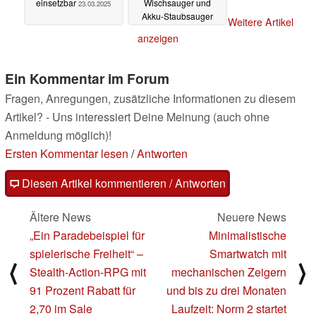
einsetzbar
Wischsauger und
23.03.2025
Akku-Staubsauger
Weitere Artikel
04.03.2025
anzeigen
Ein Kommentar im Forum
Fragen, Anregungen, zusätzliche Informationen zu diesem
Artikel? - Uns interessiert Deine Meinung (auch ohne
Anmeldung möglich)!
Ersten Kommentar lesen
/
Antworten
Diesen Artikel kommentieren / Antworten
Ältere News
Neuere News
„Ein Paradebeispiel für
Minimalistische
spielerische Freiheit“ –
Smartwatch mit
⟨
⟩
Stealth-Action-RPG mit
mechanischen Zeigern
91 Prozent Rabatt für
und bis zu drei Monaten
2,70 im Sale
Laufzeit: Norm 2 startet