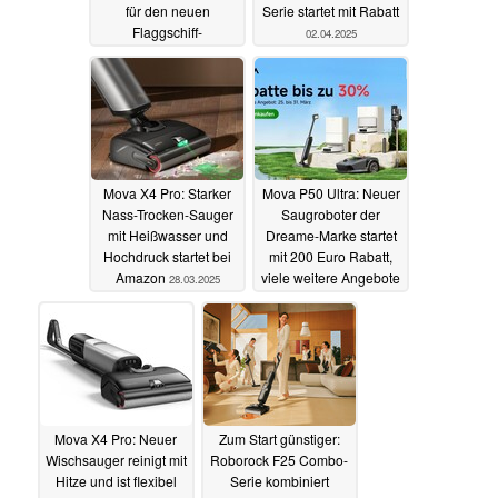
für den neuen
Serie startet mit Rabatt
Flaggschiff-
02.04.2025
Saugroboter Mova V50
Ultra Complete
10.04.2025
Mova X4 Pro: Starker
Mova P50 Ultra: Neuer
Nass-Trocken-Sauger
Saugroboter der
mit Heißwasser und
Dreame-Marke startet
Hochdruck startet bei
mit 200 Euro Rabatt,
Amazon
viele weitere Angebote
28.03.2025
25.03.2025
Mova X4 Pro: Neuer
Zum Start günstiger:
Wischsauger reinigt mit
Roborock F25 Combo-
Hitze und ist flexibel
Serie kombiniert