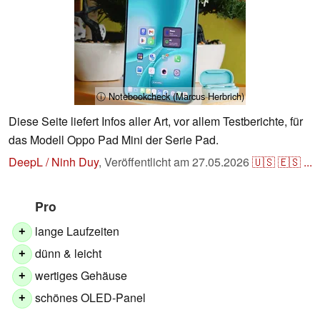
ⓘ Notebookcheck (Marcus Herbrich)
Diese Seite liefert Infos aller Art, vor allem Testberichte, für
das Modell Oppo Pad Mini der Serie Pad.
DeepL / Ninh Duy
,
Veröffentlicht am
27.05.2026
🇺🇸
🇪🇸
...
Pro
lange Laufzeiten
+
dünn & leicht
+
wertiges Gehäuse
+
schönes OLED-Panel
+