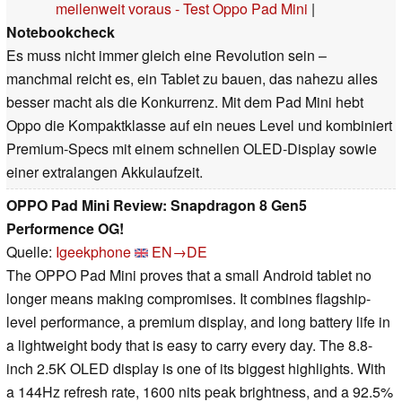
meilenweit voraus - Test Oppo Pad Mini
|
Notebookcheck
Es muss nicht immer gleich eine Revolution sein –
manchmal reicht es, ein Tablet zu bauen, das nahezu alles
besser macht als die Konkurrenz. Mit dem Pad Mini hebt
Oppo die Kompaktklasse auf ein neues Level und kombiniert
Premium‑Specs mit einem schnellen OLED‑Display sowie
einer extralangen Akkulaufzeit.
OPPO Pad Mini Review: Snapdragon 8 Gen5
Performence OG!
Quelle:
Igeekphone
EN→DE
The OPPO Pad Mini proves that a small Android tablet no
longer means making compromises. It combines flagship-
level performance, a premium display, and long battery life in
a lightweight body that is easy to carry every day. The 8.8-
inch 2.5K OLED display is one of its biggest highlights. With
a 144Hz refresh rate, 1600 nits peak brightness, and a 92.5%