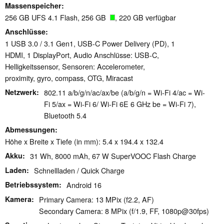
Massenspeicher
256 GB UFS 4.1 Flash, 256 GB
, 220 GB verfügbar
Anschlüsse
1 USB 3.0 / 3.1 Gen1, USB-C Power Delivery (PD), 1
HDMI, 1 DisplayPort, Audio Anschlüsse: USB-C,
Helligkeitssensor, Sensoren: Accelerometer,
proximity, gyro, compass, OTG, Miracast
Netzwerk
802.11 a/​b/​g/​n/​ac/​ax/​be (a/b/g/n = Wi-Fi 4/ac = Wi-
Fi 5/ax = Wi-Fi 6/ Wi-Fi 6E 6 GHz be = Wi-Fi 7),
Bluetooth 5.4
Abmessungen
Höhe x Breite x Tiefe (in mm): 5.4 x 194.4 x 132.4
Akku
31 Wh, 8000 mAh, 67 W SuperVOOC Flash Charge
Laden
Schnellladen / Quick Charge
Betriebssystem
Android 16
Kamera
Primary Camera: 13 MPix (f2.2, AF)
Secondary Camera: 8 MPix (f/1.9, FF, 1080p@30fps)