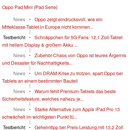
Oppo Pad Mini
(
Pad Serie
)
News
•
Oppo zeigt eindrucksvoll, wie ein
Mitteklasse-Tablet in Europa nicht kommen...
|
Testbericht
•
Schnäppchen für 5G-Fans: 12,1 Zoll-Tablet
mit hellem Display & großem Akku ...
|
News
•
Zubehör-Chaos von Oppo ist teures Ärgernis
und Desaster für Nachhaltigkeits...
|
News
•
Um DRAM-Krise zu trotzen, spart Oppo bei
Tablets an einem bestimmten Bauteil
|
News
•
Warum fehlt Premium-Tablets das beste
Sicherheitsfeature, welches nahezu je...
|
News
•
Starke Alternative zum Apple iPad Pro 13
schwächelt im wichtigsten Punkt fü...
|
Testbericht
•
Geheimtipp bei Preis-Leistung mit 13,2 Zoll