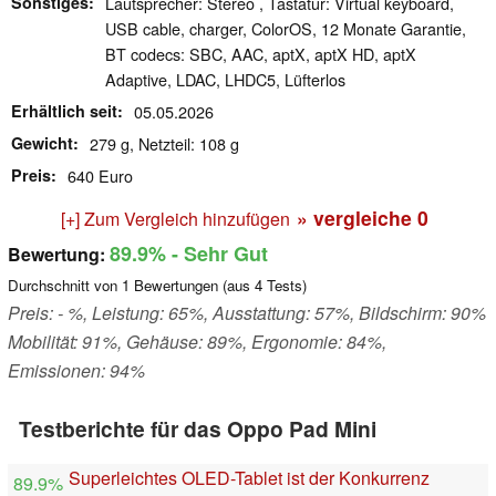
Sonstiges
Lautsprecher: Stereo , Tastatur: Virtual keyboard,
USB cable, charger, ColorOS, 12 Monate Garantie,
BT codecs: SBC, AAC, aptX, aptX HD, aptX
Adaptive, LDAC, LHDC5, Lüfterlos
Erhältlich seit
05.05.2026
Gewicht
279 g, Netzteil: 108 g
Preis
640 Euro
» vergleiche
0
[+] Zum Vergleich hinzufügen
89.9%
- Sehr Gut
Bewertung:
Durchschnitt von
1
Bewertungen (aus
4
Tests)
Preis: - %, Leistung: 65%, Ausstattung: 57%, Bildschirm: 90%
Mobilität: 91%, Gehäuse: 89%, Ergonomie: 84%,
Emissionen: 94%
Testberichte für das Oppo Pad Mini
Superleichtes OLED-Tablet ist der Konkurrenz
89.9%