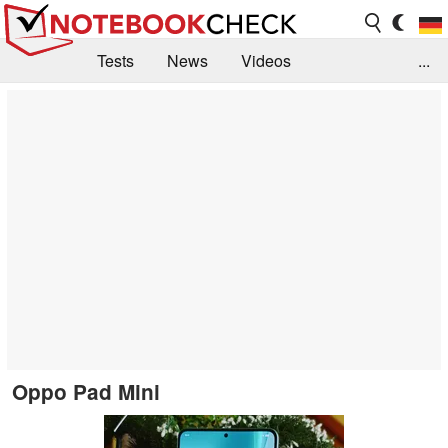
Tests
News
Videos
...
Benchmarks & Tech
Externe Tests
Kaufberatung
Deals
Suche
Jobs
Forum
Oppo Pad Mini