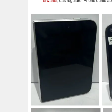
erwartet
, das reguläre iPhone dürfte a