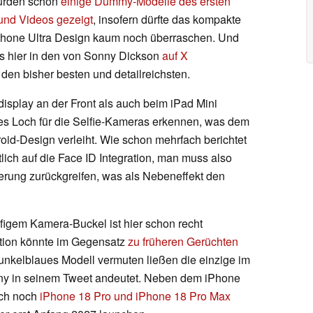
wurden schon
einige Dummy-Modelle des ersten
und Videos gezeigt
, insofern dürfte das kompakte
iPhone Ultra Design kaum noch überraschen. Und
s hier in den von Sonny Dickson
auf X
 den bisher besten und detailreichsten.
splay an der Front als auch beim iPad Mini
ndes Loch für die Selfie-Kameras erkennen, was dem
oid-Design verleiht. Wie schon mehrfach berichtet
lich auf die Face ID Integration, man muss also
zierung zurückgreifen, was als Nebeneffekt den
igem Kamera-Buckel ist hier schon recht
ption könnte im Gegensatz
zu früheren Gerüchten
unkelblaues Modell vermuten ließen die einzige im
nny in seinem Tweet andeutet. Neben dem iPhone
uch noch
iPhone 18 Pro und iPhone 18 Pro Max