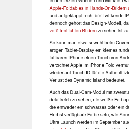
In den letzten Wochen und Monaten 
Apple-Foldables in Hands-On-Bildern 
und aufgeklappt recht breit wirkende 
dennoch gehört das Design-Modell, da
veröffentlichten Bildern
zu sehen ist zu
So kann man etwa sowohl beim Coverdi
artigen Tablet-Display ein kleines ru
faltbaren iPhone einen Touch von Andr
verzichtet Apple im iPhone Fold vermut
wieder auf Touch ID für die Authentifi
Verlust des Dynamic Island bedeutet.
Auch das Dual-Cam-Modul mit zweistuf
detailreich zu sehen, die weiße Farbo
die entweder ein schwarzes oder ein d
Herbst verfügbare Farbe sein, wie So
Ultra Launch werden im September a