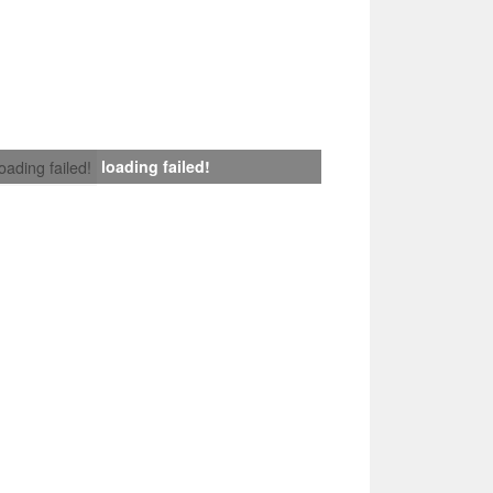
loading failed!
loading failed!