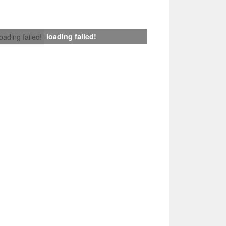
loading failed!
loading failed!