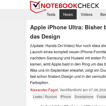
Tests
News
Videos
Be
Apple iPhone Ultra: Bisher b
das Design
(Update: Hands-On-Video) Nur noch etwa dre
Launch eines komplett neuen iPhone-Formfak
nachdem Samsung und Huawei mit ersten Fol
kamen, wird Apple bald in den Ring um das b
Was uns im September erwartet, zeigt ein D
fast schon finalem Design und in der vermutl
Farboption.
Alexander Fagot
,
Veröffentlicht am
07.06.202
Leaks / Rumors
iPhone
Smartphone
Folda