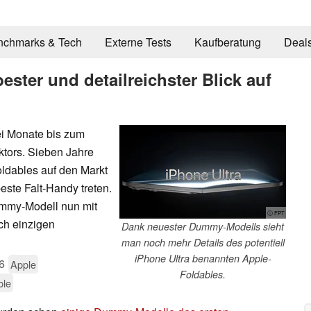
nchmarks & Tech
Externe Tests
Kaufberatung
Deal
ester und detailreichster Blick auf
i Monate bis zum
tors. Sieben Jahre
dables auf den Markt
este Falt-Handy treten.
ummy-Modell nun mit
ⓘ FPT
ich einzigen
Dank neuester Dummy-Modells sieht
man noch mehr Details des potentiell
iPhone Ultra benannten Apple-
6
Apple
Foldables.
ble