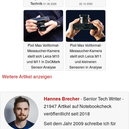
Technik
01.06.2026
22.10.2025
Pixii Max Vollformat-
Pixii Max Vollformat-
Messsucher-Kamera
Messsucher-Kamera
stellt sich Leica M10
stellt sich Leica M11
und M11 in DxOMark
und kleineren
Sensor-Analyse
Sensoren in Analyse
21.04.2025
19.11.2024
Weitere Artikel anzeigen
Hannes Brecher
- Senior Tech Writer
-
21947 Artikel auf Notebookcheck
veröffentlicht
seit 2018
Seit dem Jahr 2009 schreibe ich für