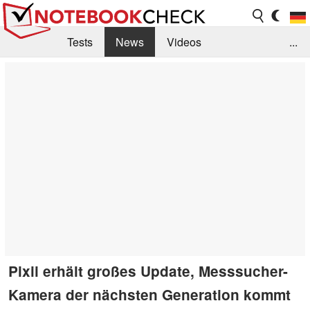
Tests
News
Videos
...
Benchmarks & Tech
Externe Tests
Kaufberatung
Deals
Suche
Jobs
Forum
Pixii erhält großes Update, Messsucher-
Kamera der nächsten Generation kommt