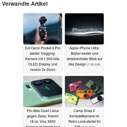
Verwandte Artikel
DJI Osmo Pocket 4 Pro
Apple iPhone Ultra:
startet: Vlogging-
Bisher bester und
Kamera mit 1.000 Nits,
detailreichster Blick auf
OLED-Display und
das Design
07.06.2026
neuem 3x-Zoom
16.06.2026
Pro-Max-Duell Leica
Camp Snap 2
gegen Zeiss: Xiaomi
Kompaktkamera im
18 vs. Vivo X500
Retro-Look startet für
Kamera-Vergleich laut
62€