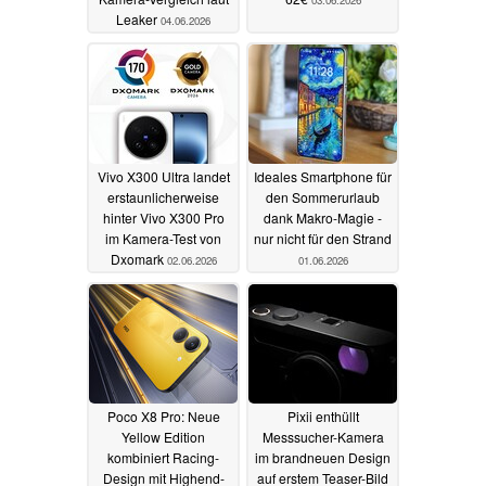
03.06.2026
Leaker
04.06.2026
Vivo X300 Ultra landet
Ideales Smartphone für
erstaunlicherweise
den Sommerurlaub
hinter Vivo X300 Pro
dank Makro-Magie -
im Kamera-Test von
nur nicht für den Strand
Dxomark
02.06.2026
01.06.2026
Poco X8 Pro: Neue
Pixii enthüllt
Yellow Edition
Messsucher-Kamera
kombiniert Racing-
im brandneuen Design
Design mit Highend-
auf erstem Teaser-Bild