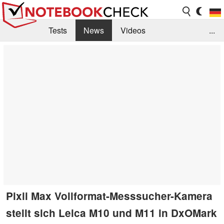
Tests
News
Videos
...
Benchmarks & Tech
Externe Tests
Kaufberatung
Deals
Suche
Jobs
Forum
Pixii Max Vollformat-Messsucher-Kamera
stellt sich Leica M10 und M11 in DxOMark