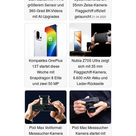
größerem Sensor und
35mm Zeiss-Kamera-
360-Grad 8K-Videos
Flaggschiff offiziell
mit AI-Upgrades
gelauncht
21.04.2025
22.04.2025
Kompaktes OnePlus
Nubia Z70S Ultra zeigt
13T startet diese
sich mit 35 mm
Woche mit
Flaggschiff-Kamera,
Snapdragon 8 Elite
6.600 mAh Akku und
und zwei 50 MP
Leder-Rückseite
Kameras
21.04.2025
21.04.2025
Pixii Max Vollformat-
Pixii Max Messsucher-
Messsucher-Kamera
Kamera startet mit