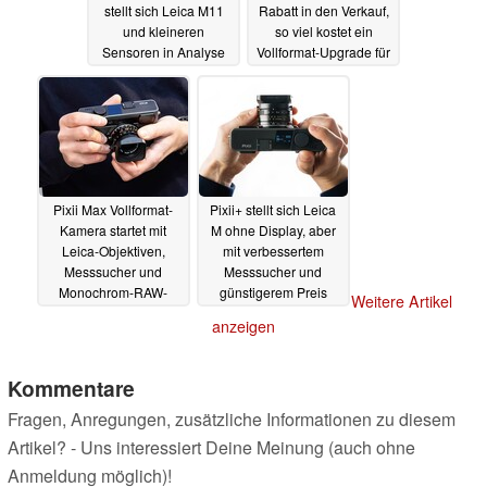
stellt sich Leica M11
Rabatt in den Verkauf,
und kleineren
so viel kostet ein
Sensoren in Analyse
Vollformat-Upgrade für
ältere Pixii
19.11.2024
22.07.2024
Pixii Max Vollformat-
Pixii+ stellt sich Leica
Kamera startet mit
M ohne Display, aber
Leica-Objektiven,
mit verbessertem
Messsucher und
Messsucher und
Monochrom-RAW-
günstigerem Preis
Weitere Artikel
Modus
03.07.2024
28.10.2023
anzeigen
Kommentare
Fragen, Anregungen, zusätzliche Informationen zu diesem
Artikel? - Uns interessiert Deine Meinung (auch ohne
Anmeldung möglich)!