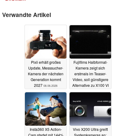
Verwandte Artikel
Pixii erhält großes
Fujifilms Halbformat-
Update, Messsucher-
Kamera zeigt sich
Kamera der nächsten
erstmals im Teaser-
Generation kommt
Video, soll günstigere
2027
Alternative zu X100 VI
08.06.2026
werden
22.04.2025
Insta360 X5 Action-
Vivo X200 Ultra greift
Cam startet mit 144%
Systemkameras an: