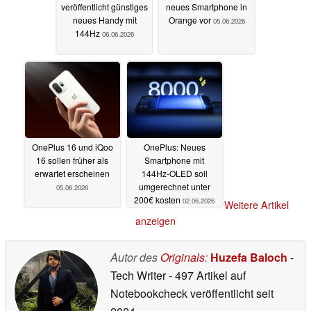
veröffentlicht günstiges
neues Smartphone in
neues Handy mit
Orange vor
05.06.2026
144Hz
06.06.2026
OnePlus 16 und iQoo
OnePlus: Neues
16 sollen früher als
Smartphone mit
erwartet erscheinen
144Hz-OLED soll
umgerechnet unter
05.06.2026
200€ kosten
02.06.2026
Weitere Artikel
anzeigen
Autor des
Originals
:
Huzefa Baloch
-
Tech Writer
- 497 Artikel auf
Notebookcheck veröffentlicht
seit