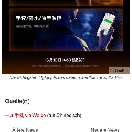
ⓘ OnePlus
Die wichtigsten Highlights des neuen OnePlus Turbo 6X Pro.
Quelle(n)
一加手机 via Weibo
(auf Chinesisch)
Ältere News
Neuere News