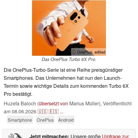
ⓘ OnePlus, edited
Das OnePlus Turbo 6X Pro.
Die OnePlus-Turbo-Serie ist eine Reihe preisgünstiger
Smartphones. Das Unternehmen hat nun den Launch-
Termin sowie wichtige Details zum kommenden Turbo 6X
Pro bestätigt.
Huzefa Baloch (
übersetzt von
Marius Müller),
Veröffentlicht
am
08.06.2026
🇺🇸
🇪🇸
...
Smartphone
OnePlus
Android
Jetzt mitmachen:
Unsere große
Umfrage zur