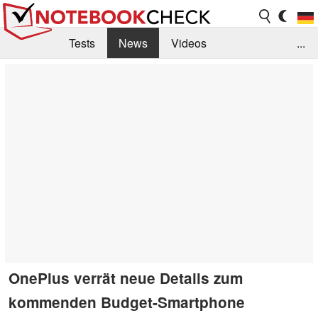
Tests
News
Videos
...
Benchmarks & Tech
Externe Tests
Kaufberatung
Deals
Suche
Jobs
Forum
OnePlus verrät neue Details zum
kommenden Budget-Smartphone