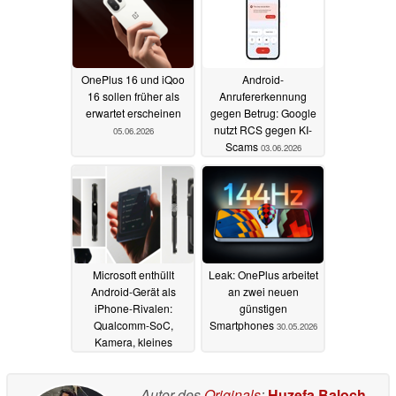
OnePlus 16 und iQoo
Android-
16 sollen früher als
Anrufererkennung
erwartet erscheinen
gegen Betrug: Google
nutzt RCS gegen KI-
05.06.2026
Scams
03.06.2026
Microsoft enthüllt
Leak: OnePlus arbeitet
Android-Gerät als
an zwei neuen
iPhone-Rivalen:
günstigen
Qualcomm-SoC,
Smartphones
30.05.2026
Kamera, kleines
Display und 5G
03.06.2026
Autor des
Originals
:
Huzefa Baloch
-