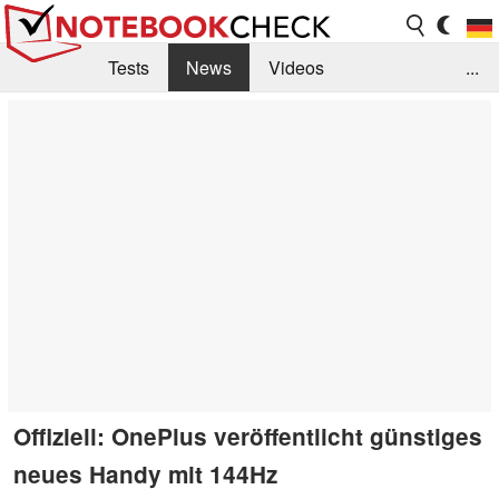
Tests
News
Videos
...
Benchmarks & Tech
Externe Tests
Kaufberatung
Deals
Suche
Jobs
Forum
Offiziell: OnePlus veröffentlicht günstiges
neues Handy mit 144Hz