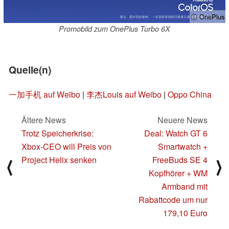
ⓘ OnePlus
Promobild zum OnePlus Turbo 6X
Quelle(n)
一加手机 auf Weibo
|
李杰Louis auf Weibo
|
Oppo China
Ältere News
Neuere News
Trotz Speicherkrise:
Deal: Watch GT 6
Xbox-CEO will Preis von
Smartwatch +
Project Helix senken
FreeBuds SE 4
⟨
⟩
Kopfhörer + WM
Armband mit
Rabattcode um nur
179,10 Euro