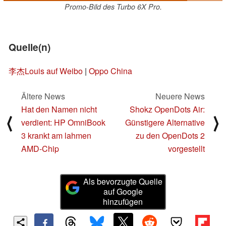
Promo-Bild des Turbo 6X Pro.
Quelle(n)
李杰Louis auf Weibo
|
Oppo China
Ältere News
Neuere News
Hat den Namen nicht
Shokz OpenDots Air:
⟨
⟩
verdient: HP OmniBook
Günstigere Alternative
3 krankt am lahmen
zu den OpenDots 2
AMD-Chip
vorgestellt
Als bevorzugte Quelle
auf Google
hinzufügen