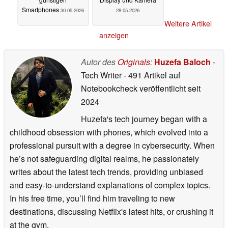
Smartphones
30.05.2026
28.05.2026
Weitere Artikel
anzeigen
Autor des
Originals
:
Huzefa Baloch
-
Tech Writer
- 491 Artikel auf
Notebookcheck veröffentlicht
seit
2024
Huzefa's tech journey began with a
childhood obsession with phones, which evolved into a
professional pursuit with a degree in cybersecurity. When
he’s not safeguarding digital realms, he passionately
writes about the latest tech trends, providing unbiased
and easy-to-understand explanations of complex topics.
In his free time, you’ll find him traveling to new
destinations, discussing Netflix's latest hits, or crushing it
at the gym.