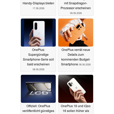
Handy-Displays bieten
mit Snapdragon-
Prozessor erscheinen
17.06.2026
09.06.2026
OnePlus:
OnePlus verrät neue
Supergünstige
Details zum
Smartphone-Serie soll
kommenden Budget-
bald erscheinen
Smartphone
08.06.2026
08.06.2026
Offiziell: OnePlus
OnePlus 16 und iQoo
veröffentlicht günstiges
16 sollen früher als