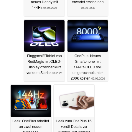
neues Handy mit
erwartet erscheinen
144Hz
06.06.2026
05.06.2026
Flaggschiff-Tablet von
OnePlus: Neues
RedMagic mit OLED-
Smartphone mit
Display offenbar kurz
144Hz-OLED soll
vor dem Start
umgerechnet unter
04.06.2026
200€ kosten
02.06.2026
Leak: OnePlus arbeitet
Leak zum OnePlus 16
an zwei neuen
verrät Details zu
günstigen
Display und Kamera