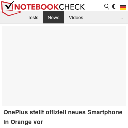
Tests
News
Videos
...
Benchmarks & Tech
Externe Tests
Kaufberatung
Deals
Suche
Jobs
Forum
OnePlus stellt offiziell neues Smartphone
in Orange vor