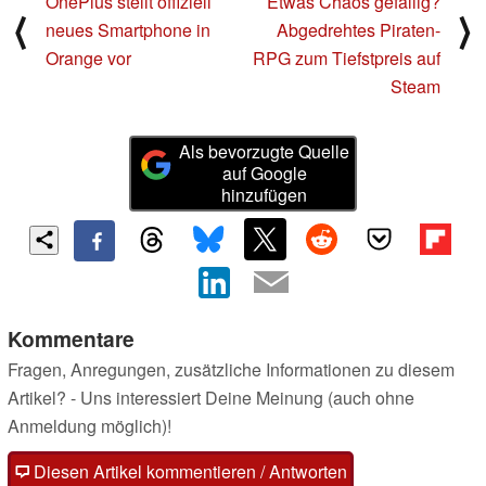
OnePlus stellt offiziell
Etwas Chaos gefällig?
⟨
⟩
neues Smartphone in
Abgedrehtes Piraten-
Orange vor
RPG zum Tiefstpreis auf
Steam
Als bevorzugte Quelle
auf Google
hinzufügen
Kommentare
Fragen, Anregungen, zusätzliche Informationen zu diesem
Artikel? - Uns interessiert Deine Meinung (auch ohne
Anmeldung möglich)!
Diesen Artikel kommentieren / Antworten