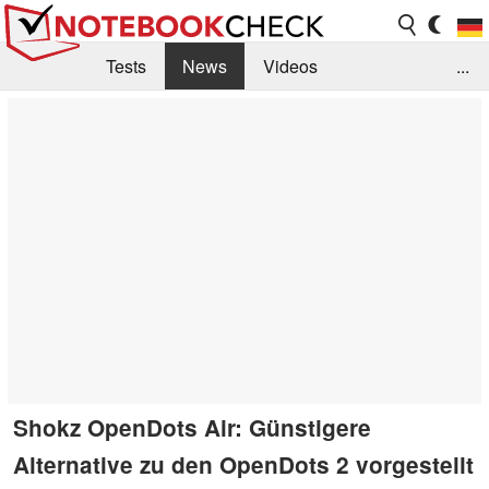
Tests
News
Videos
...
Benchmarks & Tech
Externe Tests
Kaufberatung
Deals
Suche
Jobs
Forum
Shokz OpenDots Air: Günstigere
Alternative zu den OpenDots 2 vorgestellt