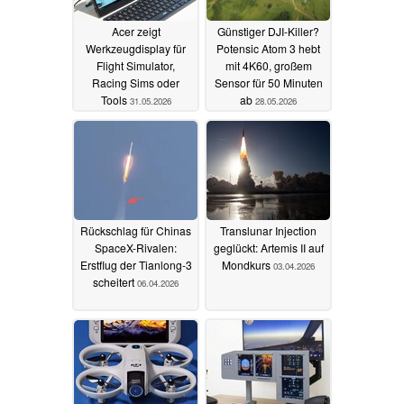
Acer zeigt
Günstiger DJI-Killer?
Werkzeugdisplay für
Potensic Atom 3 hebt
Flight Simulator,
mit 4K60, großem
Racing Sims oder
Sensor für 50 Minuten
Tools
ab
31.05.2026
28.05.2026
Rückschlag für Chinas
Translunar Injection
SpaceX-Rivalen:
geglückt: Artemis II auf
Erstflug der Tianlong-3
Mondkurs
03.04.2026
scheitert
06.04.2026