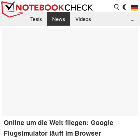
Tests
News
Videos
...
Benchmarks & Tech
Externe Tests
Kaufberatung
Deals
Suche
Jobs
Forum
Online um die Welt fliegen: Google
Flugsimulator läuft im Browser