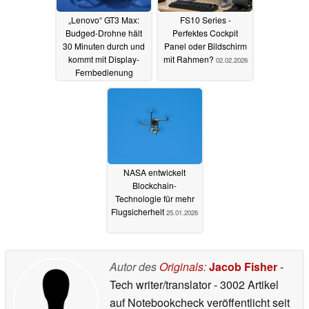
„Lenovo“ GT3 Max:
FS10 Series -
Budged-Drohne hält
Perfektes Cockpit
30 Minuten durch und
Panel oder Bildschirm
kommt mit Display-
mit Rahmen?
02.02.2026
Fernbedienung
08.03.2026
NASA entwickelt
Blockchain-
Technologie für mehr
Flugsicherheit
25.01.2026
Autor des
Originals
:
Jacob Fisher
-
Tech writer/translator
- 3002 Artikel
auf Notebookcheck veröffentlicht
seit