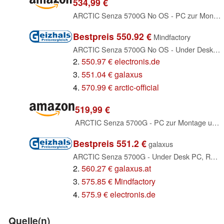
534,99 €
ARCTIC Senza 5700G No OS - PC zur Montage unter dem Tisch, passiv gekühlt
Bestpreis 550.92 €
Mindfactory
ARCTIC Senza 5700G No OS - Under Desk PC, Ryzen 7 5700G, 32GB RAM, 1TB SSD (ACPCC00022A)
2.
550.97 € electronis.de
3.
551.04 € galaxus
4.
570.99 € arctic-official
519,99 €
ARCTIC Senza 5700G - PC zur Montage unter dem Tisch, passiv gekühlt
Bestpreis 551.2 €
galaxus
ARCTIC Senza 5700G - Under Desk PC, Ryzen 7 5700G, 32GB RAM, 1TB SSD, Windows 11 Home (ACPCC00002A)
2.
560.27 € galaxus.at
3.
575.85 € Mindfactory
4.
575.9 € electronis.de
Quelle(n)