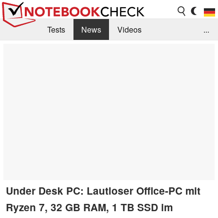
Tests
News
Videos
...
Benchmarks & Tech
Externe Tests
Kaufberatung
Deals
Suche
Jobs
Forum
Under Desk PC: Lautloser Office-PC mit
Ryzen 7, 32 GB RAM, 1 TB SSD im