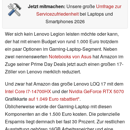
Jetzt mitmachen:
Unsere große
Umfrage zur
Servicezufriedenheit
bei Laptops und
Smartphones 2026
Wer sich kein Lenovo Legion leisten möchte oder kann,
der hat mit einem Budget von rund 1.000 Euro trotzdem
ein paar Optionen im Gaming-Laptop-Segment. Neben
zwei nennenswerten
Notebooks von Asus
hat Amazon im
Zuge seiner Prime Day Deals jetzt auch einen großen 17-
Zöller von Lenovo merklich reduziert.
Und zwar hat Amazon das große Lenovo LOQ 17 mit dem
Intel Core i7-14700HX
und der
Nvidia GeForce RTX 5070
Grafikkarte
auf 1.049 Euro rabattiert
.
Üblicherweise würde der Gaming-Laptop mit diesen
Komponenten an die 1.500 Euro kosten. Die potenzielle
Ersparnis liegt demnach bei fast 30 Prozent. Zur restlichen
Ausstattung gehören 16GB Arbeitsspeicher und eine