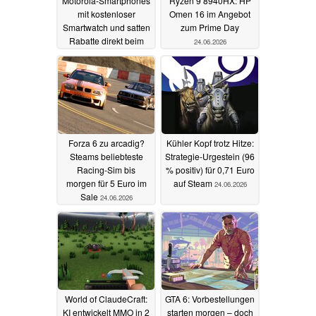
Motorola-Smartphones
Ryzen 9 8940HX: HP
mit kostenloser
Omen 16 im Angebot
Smartwatch und satten
zum Prime Day
Rabatte direkt beim
24.06.2026
Hersteller
25.06.2026
Forza 6 zu arcadig?
Kühler Kopf trotz Hitze:
Steams beliebteste
Strategie-Urgestein (96
Racing-Sim bis
% positiv) für 0,71 Euro
morgen für 5 Euro im
auf Steam
24.06.2026
Sale
24.06.2026
World of ClaudeCraft:
GTA 6: Vorbestellungen
KI entwickelt MMO in 2
starten morgen – doch