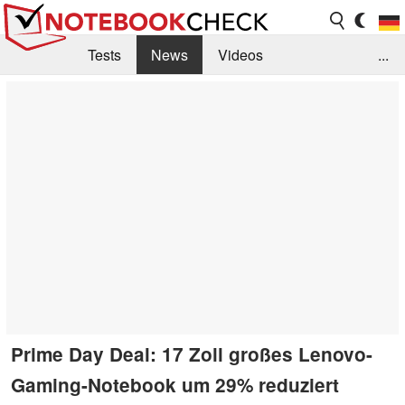
Tests
News
Videos
...
Benchmarks & Tech
Externe Tests
Kaufberatung
Deals
Suche
Jobs
Forum
Prime Day Deal: 17 Zoll großes Lenovo-
Gaming-Notebook um 29% reduziert