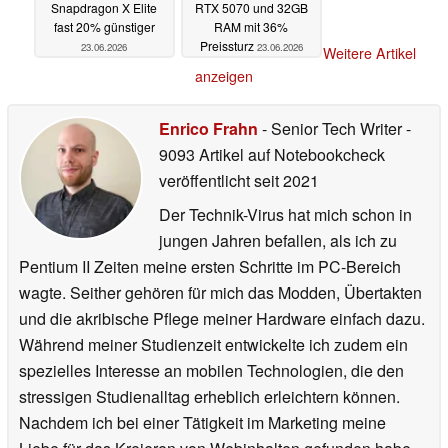
Snapdragon X Elite
RTX 5070 und 32GB
fast 20% günstiger
RAM mit 36%
Preissturz
23.06.2026
23.06.2026
Weitere Artikel
anzeigen
Enrico Frahn
- Senior Tech Writer
-
9093 Artikel auf Notebookcheck
veröffentlicht
seit 2021
Der Technik-Virus hat mich schon in
jungen Jahren befallen, als ich zu
Pentium II Zeiten meine ersten Schritte im PC-Bereich
wagte. Seither gehören für mich das Modden, Übertakten
und die akribische Pflege meiner Hardware einfach dazu.
Während meiner Studienzeit entwickelte ich zudem ein
spezielles Interesse an mobilen Technologien, die den
stressigen Studienalltag erheblich erleichtern können.
Nachdem ich bei einer Tätigkeit im Marketing meine