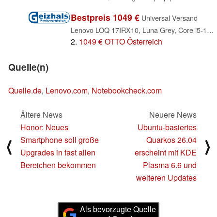
Bestpreis 1049 €
Universal Versand
Lenovo LOQ 17IRX10, Luna Grey, Core i5-13450HX, 16GB RAM, 512GB SSD, GeForce RTX 5050, DE (83JH006UGE)
2.
1049 € OTTO Österreich
Quelle(n)
Quelle.de
,
Lenovo.com
,
Notebookcheck.com
Ältere News
Neuere News
Honor: Neues
Ubuntu-basiertes
Smartphone soll große
Quarkos 26.04
⟨
⟩
Upgrades in fast allen
erscheint mit KDE
Bereichen bekommen
Plasma 6.6 und
weiteren Updates
Als bevorzugte Quelle