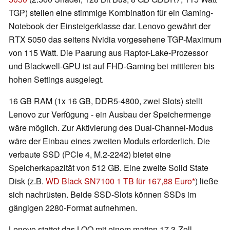
TGP) stellen eine stimmige Kombination für ein Gaming-
Notebook der Einsteigerklasse dar. Lenovo gewährt der
RTX 5050 das seitens Nvidia vorgesehene TGP-Maximum
von 115 Watt. Die Paarung aus Raptor-Lake-Prozessor
und Blackwell-GPU ist auf FHD-Gaming bei mittleren bis
hohen Settings ausgelegt.
16 GB RAM (1x 16 GB, DDR5-4800, zwei Slots) stellt
Lenovo zur Verfügung - ein Ausbau der Speichermenge
wäre möglich. Zur Aktivierung des Dual-Channel-Modus
wäre der Einbau eines zweiten Moduls erforderlich. Die
verbaute SSD (PCIe 4, M.2-2242) bietet eine
Speicherkapazität von 512 GB. Eine zweite Solid State
Disk (z.B.
WD Black SN7100 1 TB für 167,88 Euro
) ließe
sich nachrüsten. Beide SSD-Slots können SSDs im
gängigen 2280-Format aufnehmen.
Lenovo stattet das LOQ mit einem matten 17.3-Zoll-