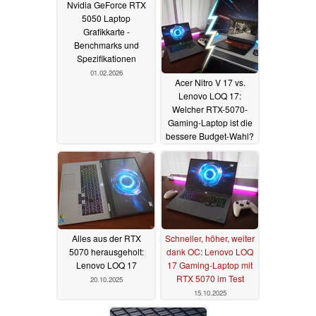
Nvidia GeForce RTX
5050 Laptop
Grafikkarte -
Benchmarks und
Spezifikationen
01.02.2026
Acer Nitro V 17 vs.
Lenovo LOQ 17:
Welcher RTX-5070-
Gaming-Laptop ist die
bessere Budget-Wahl?
24.01.2026
Alles aus der RTX
Schneller, höher, weiter
5070 herausgeholt:
dank OC: Lenovo LOQ
Lenovo LOQ 17
17 Gaming-Laptop mit
RTX 5070 im Test
20.10.2025
15.10.2025