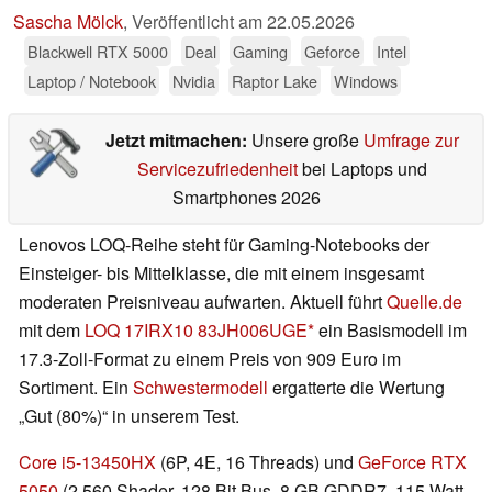
Sascha Mölck
,
Veröffentlicht am
22.05.2026
Blackwell RTX 5000
Deal
Gaming
Geforce
Intel
Laptop / Notebook
Nvidia
Raptor Lake
Windows
Jetzt mitmachen:
Unsere große
Umfrage zur
Servicezufriedenheit
bei Laptops und
Smartphones 2026
Lenovos LOQ-Reihe steht für Gaming-Notebooks der
Einsteiger- bis Mittelklasse, die mit einem insgesamt
moderaten Preisniveau aufwarten. Aktuell führt
Quelle.de
mit dem
LOQ 17IRX10 83JH006UGE
ein Basismodell im
17.3-Zoll-Format zu einem Preis von 909 Euro im
Sortiment. Ein
Schwestermodell
ergatterte die Wertung
„Gut (80%)“ in unserem Test.
Core i5-13450HX
(6P, 4E, 16 Threads) und
GeForce RTX
5050
(2.560 Shader, 128 Bit Bus, 8 GB GDDR7, 115 Watt