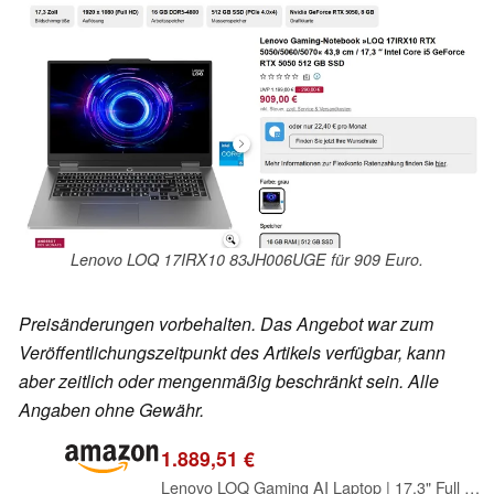
Lenovo LOQ 17IRX10 83JH006UGE für 909 Euro.
Preisänderungen vorbehalten. Das Angebot war zum
Veröffentlichungszeitpunkt des Artikels verfügbar, kann
aber zeitlich oder mengenmäßig beschränkt sein. Alle
Angaben ohne Gewähr.
1.889,51 €
Lenovo LOQ Gaming AI Laptop | 17.3" Full HD 165Hz Display | NVIDIA GeForce RTX 5070 | Intel Core i7-14700HX | 16GB RAM | 1TB SSD | Win11 | QWERTZ | 24-Zonen-RGB-Tastatur | Grau | 3 Monate GamePass