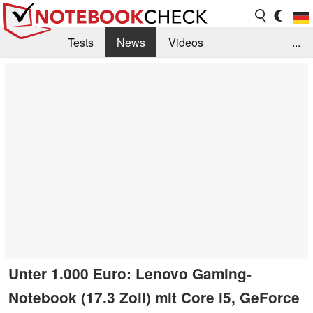
Tests
News
Videos
...
Benchmarks & Tech
Externe Tests
Kaufberatung
Deals
Suche
Jobs
Forum
Unter 1.000 Euro: Lenovo Gaming-
Notebook (17.3 Zoll) mit Core i5, GeForce