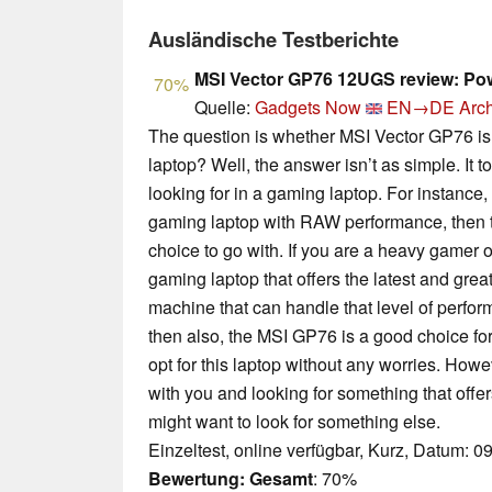
Ausländische Testberichte
MSI Vector GP76 12UGS review: Po
70%
Quelle:
Gadgets Now
EN→DE
Arch
The question is whether MSI Vector GP76 i
laptop? Well, the answer isn’t as simple. It
looking for in a gaming laptop. For instance, 
gaming laptop with RAW performance, then 
choice to go with. If you are a heavy gamer 
gaming laptop that offers the latest and grea
machine that can handle that level of perfo
then also, the MSI GP76 is a good choice for
opt for this laptop without any worries. Howev
with you and looking for something that offer
might want to look for something else.
Einzeltest, online verfügbar, Kurz, Datum: 0
Bewertung:
Gesamt
: 70%