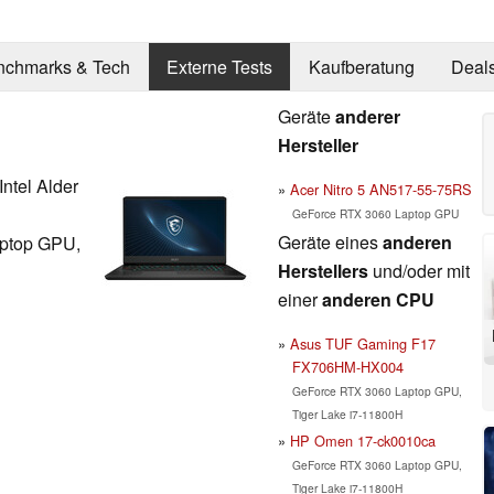
nchmarks & Tech
Externe Tests
Kaufberatung
Deal
Geräte
anderer
Hersteller
ntel Alder
Acer Nitro 5 AN517-55-75RS
GeForce RTX 3060 Laptop GPU
Geräte eines
anderen
ptop GPU,
Herstellers
und/oder mit
einer
anderen CPU
Asus TUF Gaming F17
FX706HM-HX004
GeForce RTX 3060 Laptop GPU,
Tiger Lake i7-11800H
HP Omen 17-ck0010ca
GeForce RTX 3060 Laptop GPU,
Tiger Lake i7-11800H