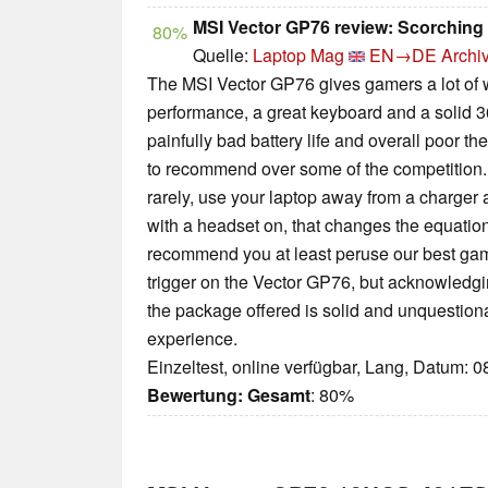
MSI Vector GP76 review: Scorching
80%
Quelle:
Laptop Mag
EN→DE
Archi
The MSI Vector GP76 gives gamers a lot of 
performance, a great keyboard and a solid 36
painfully bad battery life and overall poor 
to recommend over some of the competition. N
rarely, use your laptop away from a charger 
with a headset on, that changes the equation si
recommend you at least peruse our best gami
trigger on the Vector GP76, but acknowledgin
the package offered is solid and unquestion
experience.
Einzeltest, online verfügbar, Lang, Datum: 
Bewertung:
Gesamt
: 80%