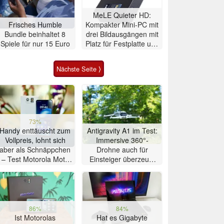
MeLE Quieter HD:
Frisches Humble
Kompakter Mini-PC mit
Bundle beinhaltet 8
drei Bildausgängen mit
Spiele für nur 15 Euro
Platz für Festplatte und
SSD
Nächste Seite ⟩
73%
Handy enttäuscht zum
Antigravity A1 im Test:
Vollpreis, lohnt sich
Immersive 360°-
aber als Schnäppchen
Drohne auch für
– Test Motorola Moto
Einsteiger überzeugt
G47 Smartphone
mit Einschränkungen
86%
84%
Ist Motorolas
Hat es Gigabyte