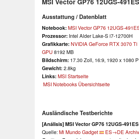
MSI Vector GP76 12UGS-491E
Ausstattung / Datenblatt
Notebook:
MSI Vector GP76 12UGS-491E
Prozessor:
Intel Alder Lake-S i7-12700H
Grafikkarte:
NVIDIA GeForce RTX 3070 Ti 
GPU
8192 MB
Bildschirm:
17.30 Zoll, 16:9, 1920 x 1080 P
Gewicht:
2.8kg
Links:
MSI Startseite
MSI Notebooks Übersichtseite
Ausländische Testberichte
[Análisis] MSI Vector GP76 12UGS-491ES:
Quelle:
Mi Mundo Gadget
ES→DE
Archiv