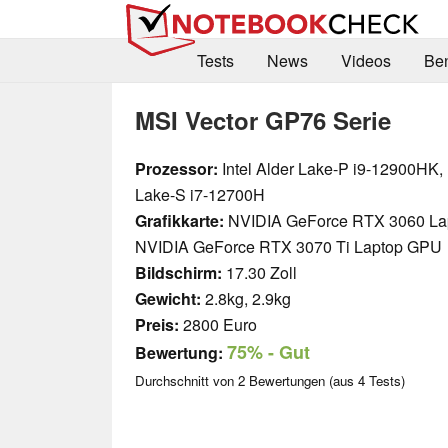
Tests
News
Videos
Be
MSI Vector GP76 Serie
Prozessor:
Intel Alder Lake-P i9-12900HK, I
Lake-S i7-12700H
Grafikkarte:
NVIDIA GeForce RTX 3060 La
NVIDIA GeForce RTX 3070 Ti Laptop GPU
Bildschirm:
17.30 Zoll
Gewicht:
2.8kg, 2.9kg
Preis:
2800 Euro
75%
- Gut
Bewertung:
Durchschnitt von
2
Bewertungen (aus
4
Tests)