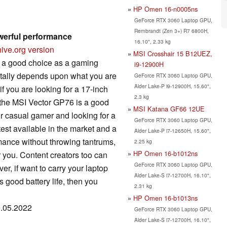
HP Omen 16-n0005ns
GeForce RTX 3060 Laptop GPU,
Rembrandt (Zen 3+) R7 6800H,
werful performance
16.10", 2.33 kg
ive.org version
MSI Crosshair 15 B12UEZ,
s a good choice as a gaming
i9-12900H
 totally depends upon what you are
GeForce RTX 3060 Laptop GPU,
Alder Lake-P i9-12900H, 15.60",
if you are looking for a 17-inch
2.3 kg
the MSI Vector GP76 is a good
MSI Katana GF66 12UE
or casual gamer and looking for a
GeForce RTX 3060 Laptop GPU,
test available in the market and a
Alder Lake-P i7-12650H, 15.60",
rmance without throwing tantrums,
2.25 kg
HP Omen 16-b1012ns
 you. Content creators too can
GeForce RTX 3060 Laptop GPU,
er, if want to carry your laptop
Alder Lake-S i7-12700H, 16.10",
s good battery life, then you
2.31 kg
HP Omen 16-b1013ns
9.05.2022
GeForce RTX 3060 Laptop GPU,
Alder Lake-S i7-12700H, 16.10",