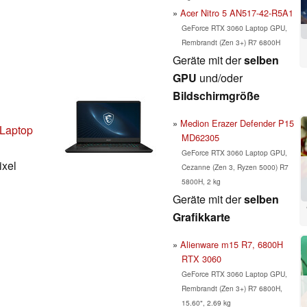
Acer Nitro 5 AN517-42-R5A1
GeForce RTX 3060 Laptop GPU,
Rembrandt (Zen 3+) R7 6800H
Geräte mit der
selben
GPU
und/oder
Bildschirmgröße
Medion Erazer Defender P15
Laptop
MD62305
GeForce RTX 3060 Laptop GPU,
ixel
Cezanne (Zen 3, Ryzen 5000) R7
5800H, 2 kg
Geräte mit der
selben
Grafikkarte
Alienware m15 R7, 6800H
RTX 3060
GeForce RTX 3060 Laptop GPU,
Rembrandt (Zen 3+) R7 6800H,
15.60", 2.69 kg