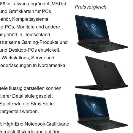
986 in Taiwan gegründet. MSI ist
Preisvergleich
und Grafikkarten für PCs
behör, Komplettsysteme,
top-PCs, Monitore und andere
 gehört in Deutschland
nt für seine Gaming-Produkte und
 und Desktop-PCs entwickelt.
 Workstations, Server und
 Niederlassungen in Nordamerika,
ele flüssig darstellen können.
erer Detailstufe gespielt
Spiele wie die Sims Serie
dargestellt werden.
U
: High-End Notebook-Grafikkarte
orgestellt wurde und auf den