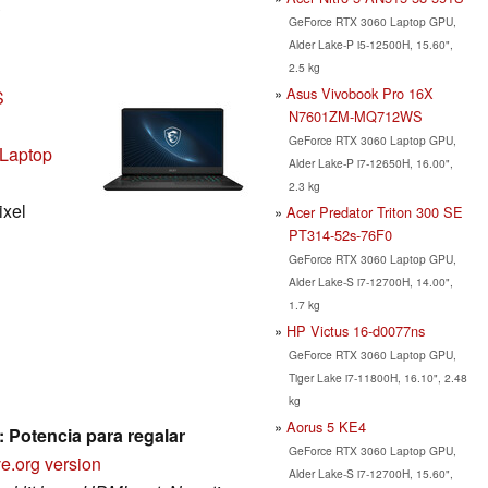
S
GeForce RTX 3060 Laptop GPU,
Alder Lake-P i5-12500H, 15.60",
2.5 kg
Asus Vivobook Pro 16X
S
N7601ZM-MQ712WS
GeForce RTX 3060 Laptop GPU,
Laptop
Alder Lake-P i7-12650H, 16.00",
2.3 kg
ixel
Acer Predator Triton 300 SE
PT314-52s-76F0
GeForce RTX 3060 Laptop GPU,
Alder Lake-S i7-12700H, 14.00",
1.7 kg
HP Victus 16-d0077ns
GeForce RTX 3060 Laptop GPU,
Tiger Lake i7-11800H, 16.10", 2.48
kg
Aorus 5 KE4
 Potencia para regalar
GeForce RTX 3060 Laptop GPU,
e.org version
Alder Lake-S i7-12700H, 15.60",