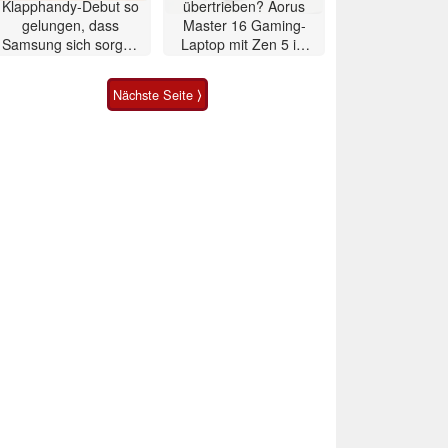
Klapphandy-Debut so
übertrieben? Aorus
gelungen, dass
Master 16 Gaming-
Samsung sich sorgen
Laptop mit Zen 5 im
muss? – Razr Fold
Test
Smartphone im Test
Nächste Seite ⟩