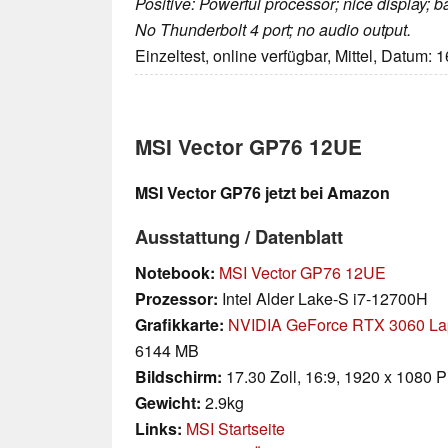
Positive: Powerful processor; nice display; b
No Thunderbolt 4 port; no audio output.
Einzeltest, online verfügbar, Mittel, Datum: 
MSI Vector GP76 12UE
MSI Vector GP76 jetzt bei Amazon
Ausstattung / Datenblatt
Notebook:
MSI Vector GP76 12UE
Prozessor:
Intel Alder Lake-S i7-12700H
Grafikkarte:
NVIDIA GeForce RTX 3060 L
6144 MB
Bildschirm:
17.30 Zoll, 16:9, 1920 x 1080 P
Gewicht:
2.9kg
Links:
MSI Startseite