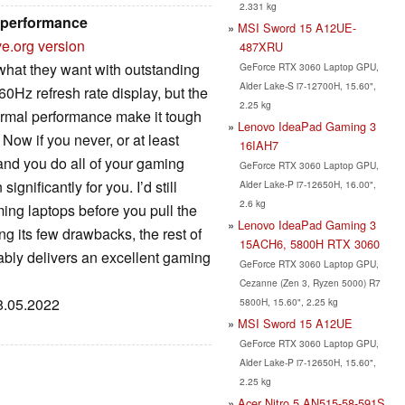
2.331 kg
 performance
MSI Sword 15 A12UE-
ve.org version
487XRU
what they want with outstanding
GeForce RTX 3060 Laptop GPU,
Alder Lake-S i7-12700H, 15.60",
0Hz refresh rate display, but the
2.25 kg
thermal performance make it tough
Lenovo IdeaPad Gaming 3
ow if you never, or at least
16IAH7
and you do all of your gaming
GeForce RTX 3060 Laptop GPU,
gnificantly for you. I’d still
Alder Lake-P i7-12650H, 16.00",
2.6 kg
ng laptops before you pull the
Lenovo IdeaPad Gaming 3
g its few drawbacks, the rest of
15ACH6, 5800H RTX 3060
ably delivers an excellent gaming
GeForce RTX 3060 Laptop GPU,
Cezanne (Zen 3, Ryzen 5000) R7
08.05.2022
5800H, 15.60", 2.25 kg
MSI Sword 15 A12UE
GeForce RTX 3060 Laptop GPU,
Alder Lake-P i7-12650H, 15.60",
2.25 kg
Acer Nitro 5 AN515-58-591S