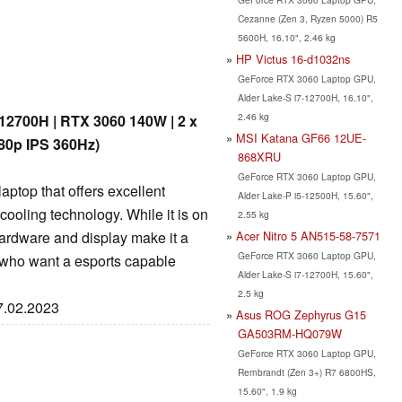
Cezanne (Zen 3, Ryzen 5000) R5
5600H, 16.10", 2.46 kg
HP Victus 16-d1032ns
GeForce RTX 3060 Laptop GPU,
Alder Lake-S i7-12700H, 16.10",
2.46 kg
12700H | RTX 3060 140W | 2 x
MSI Katana GF66 12UE-
80p IPS 360Hz)
868XRU
GeForce RTX 3060 Laptop GPU,
ptop that offers excellent
Alder Lake-P i5-12500H, 15.60",
ooling technology. While it is on
2.55 kg
Acer Nitro 5 AN515-58-7571
ardware and display make it a
GeForce RTX 3060 Laptop GPU,
 who want a esports capable
Alder Lake-S i7-12700H, 15.60",
2.5 kg
17.02.2023
Asus ROG Zephyrus G15
GA503RM-HQ079W
GeForce RTX 3060 Laptop GPU,
Rembrandt (Zen 3+) R7 6800HS,
15.60", 1.9 kg