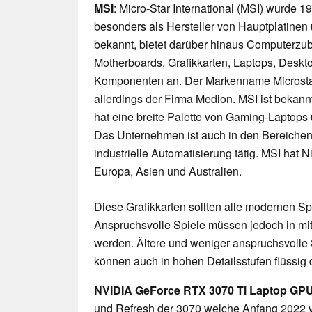
MSI
: Micro-Star International (MSI) wurde 1
besonders als Hersteller von Hauptplatinen 
bekannt, bietet darüber hinaus Computerzu
Motherboards, Grafikkarten, Laptops, Desk
Komponenten an. Der Markenname Microstar
allerdings der Firma Medion. MSI ist bekan
hat eine breite Palette von Gaming-Laptops
Das Unternehmen ist auch in den Bereichen
industrielle Automatisierung tätig. MSI hat
Europa, Asien und Australien.
Diese Grafikkarten sollten alle modernen Spi
Anspruchsvolle Spiele müssen jedoch in mittl
werden. Ältere und weniger anspruchsvolle 
können auch in hohen Detailsstufen flüssig 
NVIDIA GeForce RTX 3070 Ti Laptop GP
und Refresh der 3070 welche Anfang 2022 v