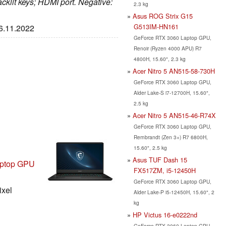
acklit keys; HDMI port. Negative:
2.3 kg
Asus ROG Strix G15
G513IM-HN161
16.11.2022
GeForce RTX 3060 Laptop GPU,
Renoir (Ryzen 4000 APU) R7
4800H, 15.60", 2.3 kg
Acer Nitro 5 AN515-58-730H
GeForce RTX 3060 Laptop GPU,
Alder Lake-S i7-12700H, 15.60",
2.5 kg
Acer Nitro 5 AN515-46-R74X
GeForce RTX 3060 Laptop GPU,
Rembrandt (Zen 3+) R7 6800H,
15.60", 2.5 kg
Asus TUF Dash 15
aptop GPU
FX517ZM, i5-12450H
GeForce RTX 3060 Laptop GPU,
ixel
Alder Lake-P i5-12450H, 15.60", 2
kg
HP Victus 16-e0222nd
GeForce RTX 3060 Laptop GPU,