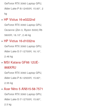
GeForce RTX 3060 Laptop GPU,
Alder Lake-P i5-12450H, 15.60", 2
kg
HP Victus 16-e0222nd
GeForce RTX 3060 Laptop GPU,
Cezanne (Zen 3, Ryzen 5000) R5
5600H, 16.10", 2.46 kg
HP Victus 16-d1032ns
GeForce RTX 3060 Laptop GPU,
Alder Lake-S i7-12700H, 16.10",
2.46 kg
MSI Katana GF66 12UE-
868XRU
GeForce RTX 3060 Laptop GPU,
Alder Lake-P i5-12500H, 15.60",
2.55 kg
Acer Nitro 5 AN515-58-7571
GeForce RTX 3060 Laptop GPU,
Alder Lake-S i7-12700H, 15.60",
2.5 kg