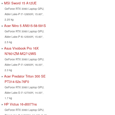
MSI Sword 15 A12UE
GeForce RTX 3060 Laptop GPU,
Alder Lake-P i7-12650H, 15.60",
2.25 kg
Acer Nitro 5 AN515-58-591S
GeForce RTX 3060 Laptop GPU,
Alder Lake-P i5-12500H, 15.60",
2.5 kg
Asus Vivobook Pro 16X
N7601ZM-MQ712WS
GeForce RTX 3060 Laptop GPU,
Alder Lake-P i7-12650H, 16.00",
2.3 kg
Acer Predator Triton 300 SE
PT314-52s-76F0
GeForce RTX 3060 Laptop GPU,
Alder Lake-S i7-12700H, 14.00",
1.7 kg
HP Victus 16-d0077ns
GeForce RTX 3060 Laptop GPU,