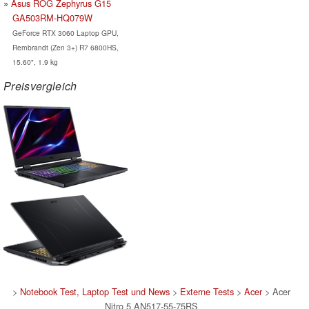
Asus ROG Zephyrus G15
GA503RM-HQ079W
GeForce RTX 3060 Laptop GPU,
Rembrandt (Zen 3+) R7 6800HS,
15.60", 1.9 kg
Preisvergleich
>
Notebook Test, Laptop Test und News
>
Externe Tests
>
Acer
> Acer
Nitro 5 AN517-55-75RS