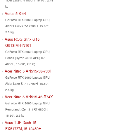
Tiger Lake i7-11800H, 16.10", 2.48
kg
Aorus 5 KE4
GeForce RTX 3060 Laptop GPU,
Alder Lake-S i7-12700H, 15.60",
2.3 kg
Asus ROG Strix G15
G513IM-HN161
GeForce RTX 3060 Laptop GPU,
Renoir (Ryzen 4000 APU) R7
4800H, 15.60", 2.3 kg
Acer Nitro 5 AN515-58-730H
GeForce RTX 3060 Laptop GPU,
Alder Lake-S i7-12700H, 15.60",
2.5 kg
Acer Nitro 5 AN515-46-R74X
GeForce RTX 3060 Laptop GPU,
Rembrandt (Zen 3+) R7 6800H,
15.60", 2.5 kg
Asus TUF Dash 15
FX517ZM, i5-12450H