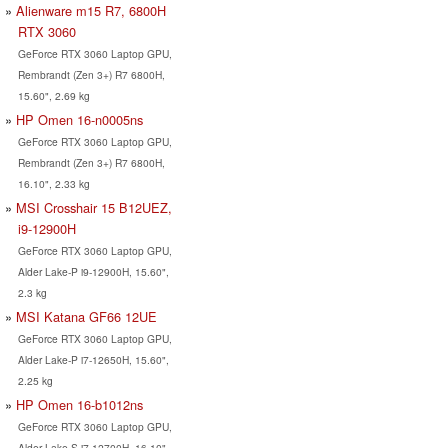
Alienware m15 R7, 6800H
RTX 3060
GeForce RTX 3060 Laptop GPU,
Rembrandt (Zen 3+) R7 6800H,
15.60", 2.69 kg
HP Omen 16-n0005ns
GeForce RTX 3060 Laptop GPU,
Rembrandt (Zen 3+) R7 6800H,
16.10", 2.33 kg
MSI Crosshair 15 B12UEZ,
i9-12900H
GeForce RTX 3060 Laptop GPU,
Alder Lake-P i9-12900H, 15.60",
2.3 kg
MSI Katana GF66 12UE
GeForce RTX 3060 Laptop GPU,
Alder Lake-P i7-12650H, 15.60",
2.25 kg
HP Omen 16-b1012ns
GeForce RTX 3060 Laptop GPU,
Alder Lake-S i7-12700H, 16.10",