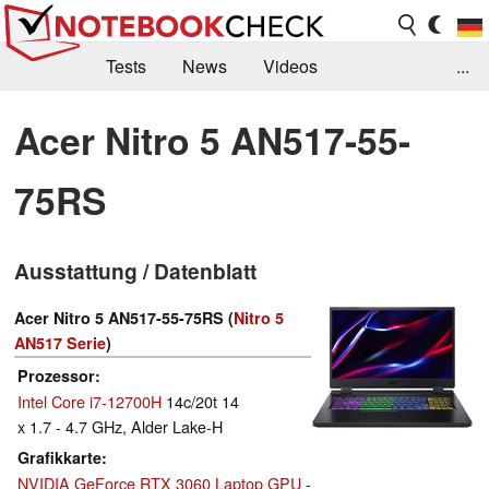
Tests
News
Videos
...
Benchmarks & Tech
Externe Tests
Acer Nitro 5 AN517-55-
Kaufberatung
Deals
Suche
Jobs
75RS
Forum
Ausstattung / Datenblatt
Acer Nitro 5 AN517-55-75RS (
Nitro 5
AN517 Serie
)
Prozessor
Intel Core i7-12700H
14c/20t 14
x 1.7 - 4.7 GHz, Alder Lake-H
Grafikkarte
NVIDIA GeForce RTX 3060 Laptop GPU
-