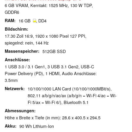
6 GB VRAM, Kerntakt: 1525 MHz, 130 W TDP,
GDDR6
RAM
16 GB
, DD4
Bildschirm
17.30 Zoll 16:9, 1920 x 1080 Pixel 127 PPI,
spiegelnd: nein, 144 Hz
Massenspeicher
512GB SSD
Anschlüsse
1 USB 3.0 / 3.1 Gen1, 3 USB 3.1 Gen2, USB-C
Power Delivery (PD), 1 HDMI, Audio Anschlüsse:
3.5mm
Netzwerk
10/100/1000 LAN Card (10/100/1000MBit/s),
802.11 a/b/g/n/ac/ax (a/b/g/n = Wi-Fi 4/ac = Wi-
Fi 5/ax = Wi-Fi 6/), Bluetooth 5.1
Abmessungen
Höhe x Breite x Tiefe (in mm): 28.6 x 400.5 x 294.5
Akku
90 Wh Lithium-Ion