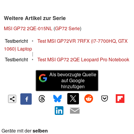
Weitere Artikel zur Serie
MSI GP72 2QE-015NL
(
GP72 Serie
)
Testbericht
•
Test MSI GP72VR 7RFX (i7-7700HQ, GTX
1060) Laptop
|
Testbericht
•
Test MSI GP72 2QE Leopard Pro Notebook
Als bevorzugte Quelle
auf Google
hinzufügen
Geräte mit der
selben