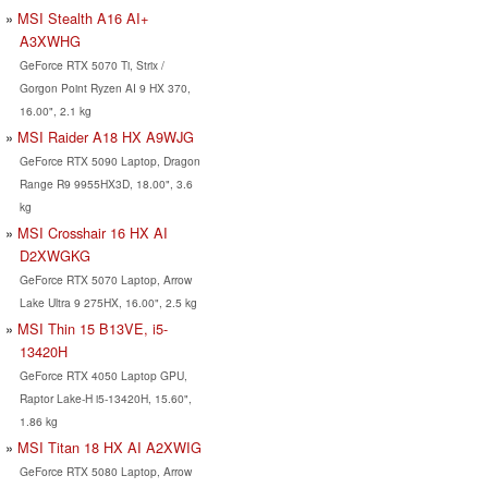
MSI Stealth A16 AI+
A3XWHG
GeForce RTX 5070 Ti, Strix /
Gorgon Point Ryzen AI 9 HX 370,
16.00", 2.1 kg
MSI Raider A18 HX A9WJG
GeForce RTX 5090 Laptop, Dragon
Range R9 9955HX3D, 18.00", 3.6
kg
MSI Crosshair 16 HX AI
D2XWGKG
GeForce RTX 5070 Laptop, Arrow
Lake Ultra 9 275HX, 16.00", 2.5 kg
MSI Thin 15 B13VE, i5-
13420H
GeForce RTX 4050 Laptop GPU,
Raptor Lake-H i5-13420H, 15.60",
1.86 kg
MSI Titan 18 HX AI A2XWIG
GeForce RTX 5080 Laptop, Arrow