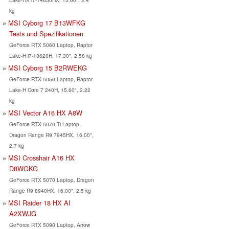
kg
MSI Cyborg 17 B13WFKG
Tests und Spezifikationen
GeForce RTX 5060 Laptop, Raptor
Lake-H i7-13620H, 17.30", 2.58 kg
MSI Cyborg 15 B2RWEKG
GeForce RTX 5050 Laptop, Raptor
Lake-H Core 7 240H, 15.60", 2.22
kg
MSI Vector A16 HX A8W
GeForce RTX 5070 Ti Laptop,
Dragon Range R9 7945HX, 16.00",
2.7 kg
MSI Crosshair A16 HX
D8WGKG
GeForce RTX 5070 Laptop, Dragon
Range R9 8940HX, 16.00", 2.5 kg
MSI Raider 18 HX AI
A2XWJG
GeForce RTX 5090 Laptop, Arrow