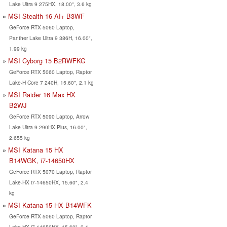
Lake Ultra 9 275HX, 18.00", 3.6 kg
MSI Stealth 16 AI+ B3WF
GeForce RTX 5060 Laptop,
Panther Lake Ultra 9 386H, 16.00",
1.99 kg
MSI Cyborg 15 B2RWFKG
GeForce RTX 5060 Laptop, Raptor
Lake-H Core 7 240H, 15.60", 2.1 kg
MSI Raider 16 Max HX
B2WJ
GeForce RTX 5090 Laptop, Arrow
Lake Ultra 9 290HX Plus, 16.00",
2.655 kg
MSI Katana 15 HX
B14WGK, i7-14650HX
GeForce RTX 5070 Laptop, Raptor
Lake-HX i7-14650HX, 15.60", 2.4
kg
MSI Katana 15 HX B14WFK
GeForce RTX 5060 Laptop, Raptor
Lake-HX i7-14650HX, 15.60", 2.4