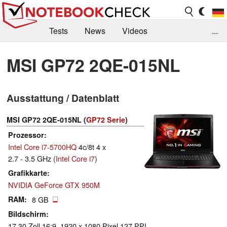
Tests
News
Videos
...
Benchmarks & Tech
Externe Tests
MSI GP72 2QE-015NL
Kaufberatung
Deals
Suche
Jobs
Ausstattung / Datenblatt
Forum
MSI GP72 2QE-015NL (
GP72 Serie
)
Prozessor
Intel Core i7-5700HQ
4c/8t 4 x
2.7 - 3.5 GHz (
Intel Core i7
)
Grafikkarte
NVIDIA GeForce GTX 950M
RAM
8 GB
Bildschirm
17.30 Zoll 16:9, 1920 x 1080 Pixel 127 PPI,