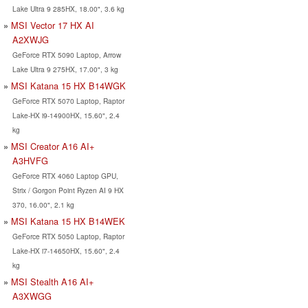
Lake Ultra 9 285HX, 18.00", 3.6 kg
MSI Vector 17 HX AI
A2XWJG
GeForce RTX 5090 Laptop, Arrow
Lake Ultra 9 275HX, 17.00", 3 kg
MSI Katana 15 HX B14WGK
GeForce RTX 5070 Laptop, Raptor
Lake-HX i9-14900HX, 15.60", 2.4
kg
MSI Creator A16 AI+
A3HVFG
GeForce RTX 4060 Laptop GPU,
Strix / Gorgon Point Ryzen AI 9 HX
370, 16.00", 2.1 kg
MSI Katana 15 HX B14WEK
GeForce RTX 5050 Laptop, Raptor
Lake-HX i7-14650HX, 15.60", 2.4
kg
MSI Stealth A16 AI+
A3XWGG