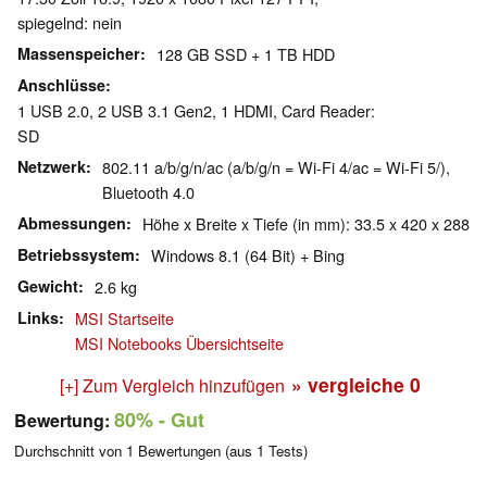
spiegelnd: nein
Massenspeicher
128 GB SSD + 1 TB HDD
Anschlüsse
1 USB 2.0, 2 USB 3.1 Gen2, 1 HDMI, Card Reader:
SD
Netzwerk
802.11 a/b/g/n/ac (a/b/g/n = Wi-Fi 4/ac = Wi-Fi 5/),
Bluetooth 4.0
Abmessungen
Höhe x Breite x Tiefe (in mm): 33.5 x 420 x 288
Betriebssystem
Windows 8.1 (64 Bit) + Bing
Gewicht
2.6 kg
Links
MSI Startseite
MSI Notebooks Übersichtseite
» vergleiche
0
[+] Zum Vergleich hinzufügen
80%
- Gut
Bewertung:
Durchschnitt von
1
Bewertungen (aus
1
Tests)