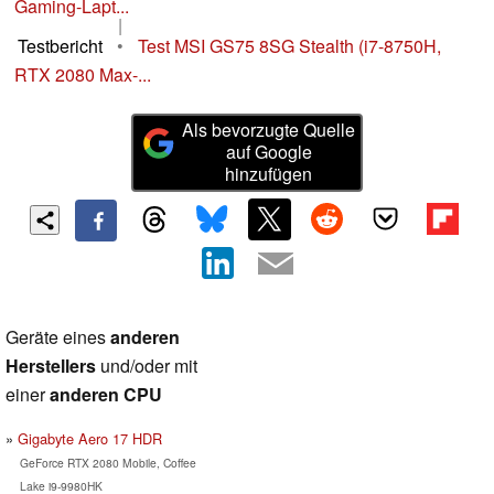
Gaming-Lapt...
|
Testbericht
•
Test MSI GS75 8SG Stealth (i7-8750H,
RTX 2080 Max-...
Als bevorzugte Quelle
auf Google
hinzufügen
Geräte eines
anderen
Herstellers
und/oder mit
einer
anderen CPU
Gigabyte Aero 17 HDR
GeForce RTX 2080 Mobile, Coffee
Lake i9-9980HK