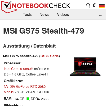
Tests
News
Videos
...
Benchmarks & Tech
Externe Tests
MSI GS75 Stealth-479
Kaufberatung
Deals
Suche
Jobs
Ausstattung / Datenblatt
Forum
MSI GS75 Stealth-479 (
GS75 Serie
)
Prozessor
Intel Core i9-9880H
8c/16t 8 x
2.3 - 4.8 GHz, Coffee Lake-H
Grafikkarte
NVIDIA GeForce RTX 2080
Mobile
- 8 GB VRAM, GDDR6
RAM
64 GB
, DDR4-2666
Bildschirm