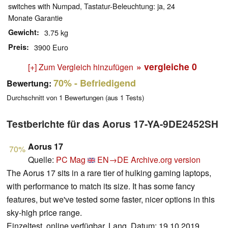
switches with Numpad, Tastatur-Beleuchtung: ja, 24
Monate Garantie
Gewicht
3.75 kg
Preis
3900 Euro
» vergleiche
0
[+] Zum Vergleich hinzufügen
70%
- Befriedigend
Bewertung:
Durchschnitt von
1
Bewertungen (aus
1
Tests)
Testberichte für das Aorus 17-YA-9DE2452SH
Aorus 17
70%
Quelle:
PC Mag
EN→DE
Archive.org version
The Aorus 17 sits in a rare tier of hulking gaming laptops,
with performance to match its size. It has some fancy
features, but we've tested some faster, nicer options in this
sky-high price range.
Einzeltest, online verfügbar, Lang, Datum: 19.10.2019