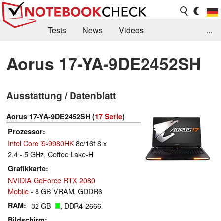
Tests
News
Videos
...
Benchmarks & Tech
Externe Tests
Aorus 17-YA-9DE2452SH
Kaufberatung
Deals
Suche
Jobs
Ausstattung / Datenblatt
Forum
Aorus 17-YA-9DE2452SH (
17 Serie
)
Prozessor
Intel Core i9-9980HK
8c/16t 8 x
2.4 - 5 GHz, Coffee Lake-H
Grafikkarte
NVIDIA GeForce RTX 2080
Mobile
- 8 GB VRAM, GDDR6
RAM
32 GB
, DDR4-2666
Bildschirm