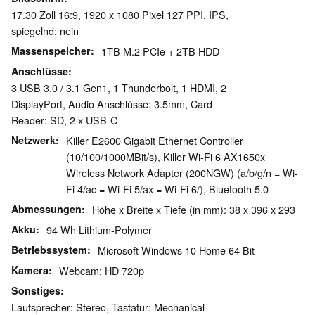
17.30 Zoll 16:9, 1920 x 1080 Pixel 127 PPI, IPS,
spiegelnd: nein
Massenspeicher
1TB M.2 PCIe + 2TB HDD
Anschlüsse
3 USB 3.0 / 3.1 Gen1, 1 Thunderbolt, 1 HDMI, 2
DisplayPort, Audio Anschlüsse: 3.5mm, Card
Reader: SD, 2 x USB-C
Netzwerk
Killer E2600 Gigabit Ethernet Controller
(10/100/1000MBit/s), Killer Wi-Fi 6 AX1650x
Wireless Network Adapter (200NGW) (a/b/g/n = Wi-
Fi 4/ac = Wi-Fi 5/ax = Wi-Fi 6/), Bluetooth 5.0
Abmessungen
Höhe x Breite x Tiefe (in mm): 38 x 396 x 293
Akku
94 Wh Lithium-Polymer
Betriebssystem
Microsoft Windows 10 Home 64 Bit
Kamera
Webcam: HD 720p
Sonstiges
Lautsprecher: Stereo, Tastatur: Mechanical