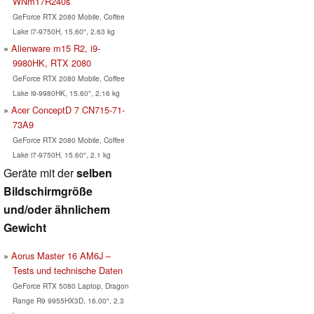
WNm17R240s
GeForce RTX 2080 Mobile, Coffee
Lake i7-9750H, 15.60", 2.63 kg
Alienware m15 R2, i9-
9980HK, RTX 2080
GeForce RTX 2080 Mobile, Coffee
Lake i9-9980HK, 15.60", 2.16 kg
Acer ConceptD 7 CN715-71-
73A9
GeForce RTX 2080 Mobile, Coffee
Lake i7-9750H, 15.60", 2.1 kg
Geräte mit der
selben
Bildschirmgröße
und/oder ähnlichem
Gewicht
Aorus Master 16 AM6J –
Tests und technische Daten
GeForce RTX 5080 Laptop, Dragon
Range R9 9955HX3D, 16.00", 2.3