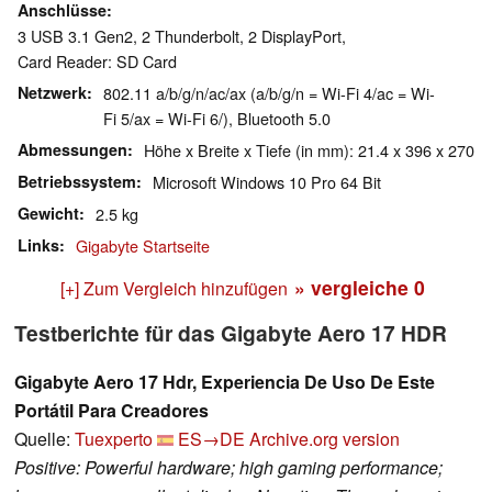
Anschlüsse
3 USB 3.1 Gen2, 2 Thunderbolt, 2 DisplayPort,
Card Reader: SD Card
Netzwerk
802.11 a/b/g/n/ac/ax (a/b/g/n = Wi-Fi 4/ac = Wi-
Fi 5/ax = Wi-Fi 6/), Bluetooth 5.0
Abmessungen
Höhe x Breite x Tiefe (in mm): 21.4 x 396 x 270
Betriebssystem
Microsoft Windows 10 Pro 64 Bit
Gewicht
2.5 kg
Links
Gigabyte Startseite
» vergleiche
0
[+] Zum Vergleich hinzufügen
Testberichte für das Gigabyte Aero 17 HDR
Gigabyte Aero 17 Hdr, Experiencia De Uso De Este
Portátil Para Creadores
Quelle:
Tuexperto
ES→DE
Archive.org version
Positive: Powerful hardware; high gaming performance;