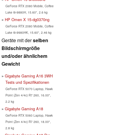
GeForce RTX 2080 Mobile, Coffee
Lake i9-9880H, 15.60", 2.6 kg
HP Omen X 15-dg0370ng
GeForce RTX 2080 Mobile, Coffee
Lake i9-9980HK, 15.60", 2.46 kg
Geräte mit der
selben
Bildschirmgröße
und/oder ähnlichem
Gewicht
Gigabyte Gaming A16 3WH
Tests und Spezifikationen
GeForce RTX 5070 Laptop, Hawk
Point (Zen 4/4c) R7 260, 16.00",
2.2 kg
Gigabyte Gaming A18
GeForce RTX 5060 Laptop, Hawk
Point (Zen 4/4c) R7 260, 18.00",
2.8 kg