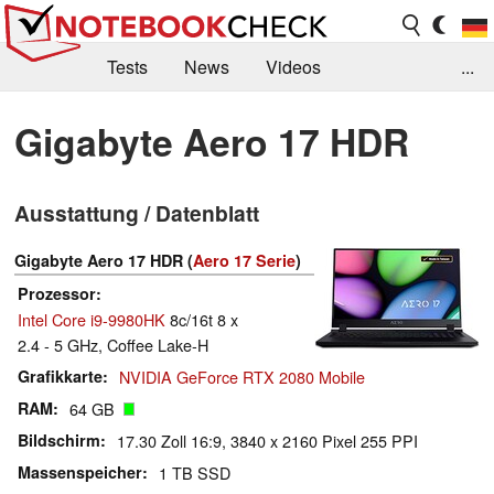
Tests
News
Videos
...
Benchmarks & Tech
Externe Tests
Gigabyte Aero 17 HDR
Kaufberatung
Deals
Suche
Jobs
Ausstattung / Datenblatt
Forum
Gigabyte Aero 17 HDR (
Aero 17 Serie
)
Prozessor
Intel Core i9-9980HK
8c/16t 8 x
2.4 - 5 GHz, Coffee Lake-H
Grafikkarte
NVIDIA GeForce RTX 2080 Mobile
RAM
64 GB
Bildschirm
17.30 Zoll 16:9, 3840 x 2160 Pixel 255 PPI
Massenspeicher
1 TB SSD