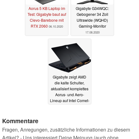
Aorus 5 KB Laptop im
Gigabyte G34WQC:
Test: Gigabyte baut auf
Gebogener 34 Zoll
Clevo-Barebone mit
Ultrawide (WQHD)
RTX 2060
Gaming-Monitor
06.10.2020
17.08.2020
Gigabyte zeigt AMD
die kalte Schulter,
aktualisiert komplettes
Aorus- und Aero-
Lineup auf Intel Comet-
Lake i7/i9-CPUs
02.04.2020
Kommentare
Fragen, Anregungen, zusätzliche Informationen zu diesem
Artikel? - Uns interessiert Deine Meinung (auch ohne