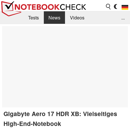
Tests
News
Videos
...
Benchmarks & Tech
Externe Tests
Kaufberatung
Deals
Suche
Jobs
Forum
Gigabyte Aero 17 HDR XB: Vielseitiges
High-End-Notebook