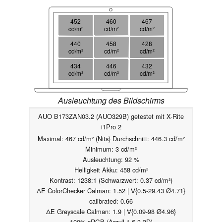
452
460
467
cd/m²
cd/m²
cd/m²
440
458
428
cd/m²
cd/m²
cd/m²
434
446
432
cd/m²
cd/m²
cd/m²
Ausleuchtung des Bildschirms
AUO B173ZAN03.2 (AUO329B) getestet mit X-Rite
i1Pro 2
Maximal: 467 cd/m² (Nits) Durchschnitt: 446.3 cd/m²
Minimum: 3 cd/m²
Ausleuchtung: 92 %
Helligkeit Akku: 458 cd/m²
Kontrast: 1238:1 (Schwarzwert: 0.37 cd/m²)
ΔE ColorChecker Calman: 1.52 | ∀{0.5-29.43 Ø4.71}
calibrated: 0.66
ΔE Greyscale Calman: 1.9 | ∀{0.09-98 Ø4.96}
100% sRGB (Argyll 1.6.3 3D)