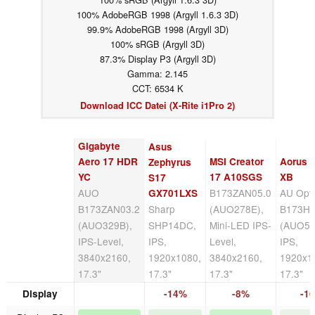
100% AdobeRGB 1998 (Argyll 1.6.3 3D)
99.9% AdobeRGB 1998 (Argyll 3D)
100% sRGB (Argyll 3D)
87.3% Display P3 (Argyll 3D)
Gamma: 2.145
CCT: 6534 K
Download ICC Datei (X-Rite i1Pro 2)
Gigabyte
Asus
Aero 17 HDR
MSI Creator
Aorus 
Zephyrus
YC
17 A10SGS
XB
S17
AUO
B173ZAN05.0
AU Optr
GX701LXS
B173ZAN03.2
Sharp
(AUO278E),
B173HA
(AUO329B),
SHP14DC,
Mini-LED IPS-
(AUO50
IPS-Level,
IPS,
Level,
IPS,
3840x2160,
1920x1080,
3840x2160,
1920x1
17.3"
17.3"
17.3"
17.3"
Display
-14%
-8%
-1