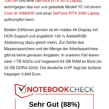
10870H
und eine
GeForce RTX 3070 Laptop
,
wohingegen das von uns getestete Modell YC mit einem
Core i9-10980HK
und einer
GeForce RTX 3080 Laptop
auftrumpfen kann.
Beiden Editionen gemein ist ein mattes 4K-Display mit
HDR-Support und angeblich 100 % AdobeRGB-
Abdeckung (dazu gleich mehr). Zur Größe des
Massenspeichers und der Menge der Arbeitsspeichers
gibt es keine genauen Angaben. In unserem Fall waren
zwei 1-TB-SSDs und insgesamt 64 GB RAM an Bord (2x
32 GB DDR4-3200). Die deutsche UVP liegt bei äußerst
happigen 3.899 Euro.
Sehr Gut (88%)