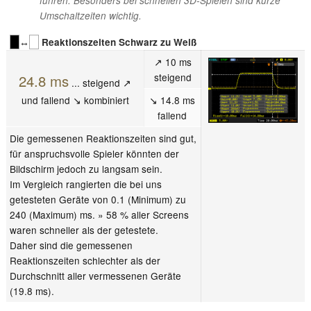
führen. Besonders bei schnellen 3D-Spielen sind kurze
Umschaltzeiten wichtig.
↔
Reaktionszeiten Schwarz zu Weiß
↗ 10 ms
steigend
24.8 ms
... steigend ↗
und fallend ↘ kombiniert
↘ 14.8 ms
fallend
Die gemessenen Reaktionszeiten sind gut,
für anspruchsvolle Spieler könnten der
Bildschirm jedoch zu langsam sein.
Im Vergleich rangierten die bei uns
getesteten Geräte von 0.1 (Minimum) zu
240 (Maximum) ms. » 58 % aller Screens
waren schneller als der getestete.
Daher sind die gemessenen
Reaktionszeiten schlechter als der
Durchschnitt aller vermessenen Geräte
(19.8 ms).