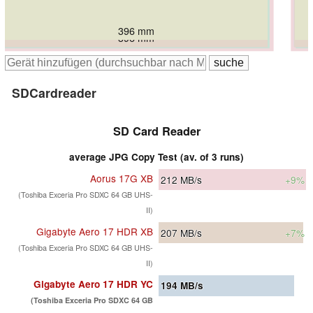
396 mm
396 mm
396 mm
399 mm
405 mm
SDCardreader
SD Card Reader
average JPG Copy Test (av. of 3 runs)
Aorus 17G XB
212
MB/s
+9%
(Toshiba Exceria Pro SDXC 64 GB UHS-
II)
Gigabyte Aero 17 HDR XB
207
MB/s
+7%
(Toshiba Exceria Pro SDXC 64 GB UHS-
II)
Gigabyte Aero 17 HDR YC
194
MB/s
(Toshiba Exceria Pro SDXC 64 GB