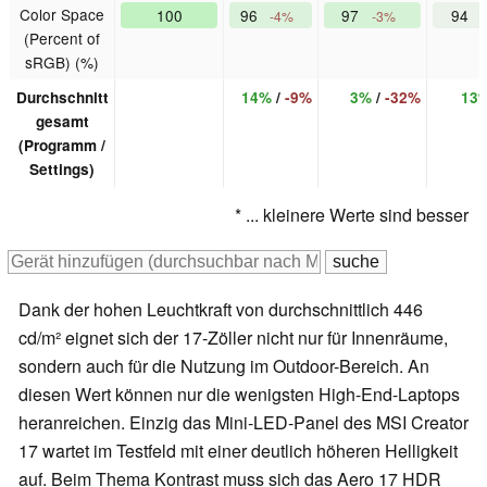
Color Space
100
96
97
94
-4%
-3%
(Percent of
sRGB) (%)
Durchschnitt
14%
/
-9%
3%
/
-32%
13
gesamt
(Programm /
Settings)
* ... kleinere Werte sind besser
Dank der hohen Leuchtkraft von durchschnittlich 446
cd/m² eignet sich der 17-Zöller nicht nur für Innenräume,
sondern auch für die Nutzung im Outdoor-Bereich. An
diesen Wert können nur die wenigsten High-End-Laptops
heranreichen. Einzig das Mini-LED-Panel des MSI Creator
17 wartet im Testfeld mit einer deutlich höheren Helligkeit
auf. Beim Thema Kontrast muss sich das Aero 17 HDR