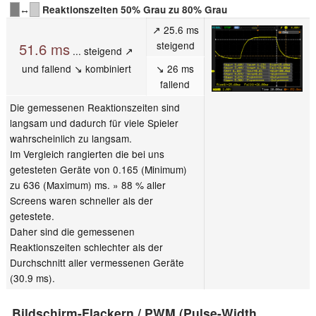
↔
Reaktionszeiten 50% Grau zu 80% Grau
↗ 25.6 ms
steigend
51.6 ms
... steigend ↗
und fallend ↘ kombiniert
↘ 26 ms
fallend
Die gemessenen Reaktionszeiten sind
langsam und dadurch für viele Spieler
wahrscheinlich zu langsam.
Im Vergleich rangierten die bei uns
getesteten Geräte von 0.165 (Minimum)
zu 636 (Maximum) ms. » 88 % aller
Screens waren schneller als der
getestete.
Daher sind die gemessenen
Reaktionszeiten schlechter als der
Durchschnitt aller vermessenen Geräte
(30.9 ms).
Bildschirm-Flackern / PWM (Pulse-Width