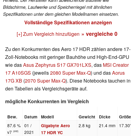
Bildschirme, Laufwerke und Speicherriegel mit ähnlichen
Spezifikationen unter dem gleichen Modellnamen einsetzen.
Vollständige Spezifikationen anzeigen
» vergleiche
0
[+] Zum Vergleich hinzufügen
Zu den Konkurrenten des Aero 17 HDR zählen andere 17-
Zoll-Notebooks mit geringer Bauhöhe und High-End-GPU
wie das
Asus Zephyrus S17 GX701LXS
, das
MSI Creator
17 A10SGS
(jeweils
2080 Super Max-Q
) und das
Aorus
17G XB
(
2070 Super Max-Q
). Diese Notebooks tauchen in
den Tabellen als Vergleichsgeräte auf.
mögliche Konkurrenten im Vergleich
Bew.
Datum
Modell
Gewicht
Dicke
Größe
87.6 %
01 /
2.8 kg
21.4 mm
17.30"
Gigabyte Aero
v7
2021
(old)
17 HDR YC