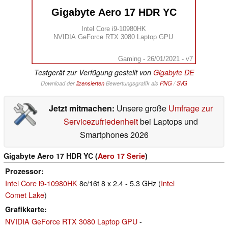
Gigabyte Aero 17 HDR YC
Intel Core i9-10980HK
NVIDIA GeForce RTX 3080 Laptop GPU
Gaming - 26/01/2021 - v7
Testgerät zur Verfügung gestellt von
Gigabyte DE
Download der
lizensierten
Bewertungsgrafik als
PNG
/
SVG
Jetzt mitmachen:
Unsere große
Umfrage zur
Servicezufriedenheit
bei Laptops und
Smartphones 2026
Gigabyte Aero 17 HDR YC (
Aero 17 Serie
)
Prozessor
Intel Core i9-10980HK
8c/16t 8 x 2.4 - 5.3 GHz (
Intel
Comet Lake
)
Grafikkarte
NVIDIA GeForce RTX 3080 Laptop GPU
-