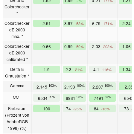
Delta E
1.52
1.49
4.21
1.27
2%
-177%
Colorchecker
*
Colorchecker
2.51
3.97
6.79
2.24
-58%
-171%
dE 2000
max. *
Colorchecker
0.66
0.99
2.03
1.06
-50%
-208%
dE 2000
calibrated *
Delta E
1.9
2.3
4.1
1.34
-21%
-116%
Graustufen *
Gamma
103%
100%
100%
2.145
2.193
2.207
2.3
CCT
99%
93%
87%
6534
6981
7491
654
Farbraum
100
74
84
73
-26%
-16%
-
(Prozent von
AdobeRGB
1998) (%)