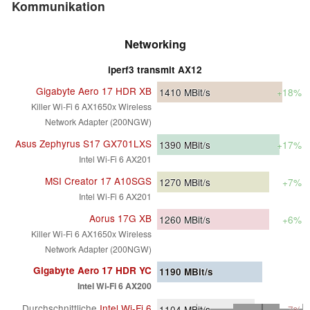
Kommunikation
Networking
iperf3 transmit AX12
Gigabyte Aero 17 HDR XB
1410
MBit/s
+18%
Killer Wi-Fi 6 AX1650x Wireless
Network Adapter (200NGW)
Asus Zephyrus S17 GX701LXS
1390
MBit/s
+17%
Intel Wi-Fi 6 AX201
MSI Creator 17 A10SGS
1270
MBit/s
+7%
Intel Wi-Fi 6 AX201
Aorus 17G XB
1260
MBit/s
+6%
Killer Wi-Fi 6 AX1650x Wireless
Network Adapter (200NGW)
Gigabyte Aero 17 HDR YC
1190
MBit/s
Intel Wi-Fi 6 AX200
Durchschnittliche
Intel Wi-Fi 6
1104
MBit/s
-7%