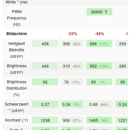
White * (ms)
PWM
26600
?
Frequency
(Hz)
Bildschirm
-23%
-48%
-7
Helligkeit
458
308
996
293
-33%
117%
Bildmitte
(cd/m²)
Brightness
446
310
952
285
-30%
113%
(cd/m²)
Brightness
92
76
93
95
-17%
1%
Distribution
(%)
Schwarzwert
0.37
0.34
0.68
0.24
8%
-84%
* (cd/m²)
Kontrast (:1)
1238
906
1465
1221
-27%
18%