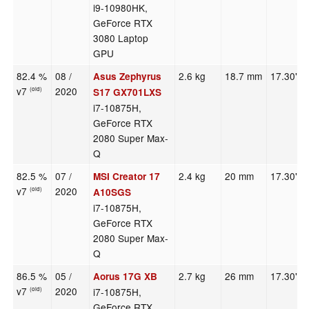
i9-10980HK,
GeForce RTX
3080 Laptop
GPU
82.4 %
08 /
2.6 kg
18.7 mm
17.30"
Asus Zephyrus
v7
2020
(old)
S17 GX701LXS
i7-10875H,
GeForce RTX
2080 Super Max-
Q
82.5 %
07 /
2.4 kg
20 mm
17.30"
MSI Creator 17
v7
2020
(old)
A10SGS
i7-10875H,
GeForce RTX
2080 Super Max-
Q
86.5 %
05 /
2.7 kg
26 mm
17.30"
Aorus 17G XB
v7
2020
i7-10875H,
(old)
GeForce RTX