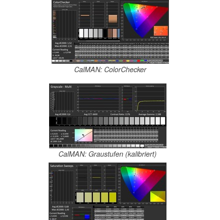
CalMAN: ColorChecker
CalMAN: Graustufen (kalibriert)