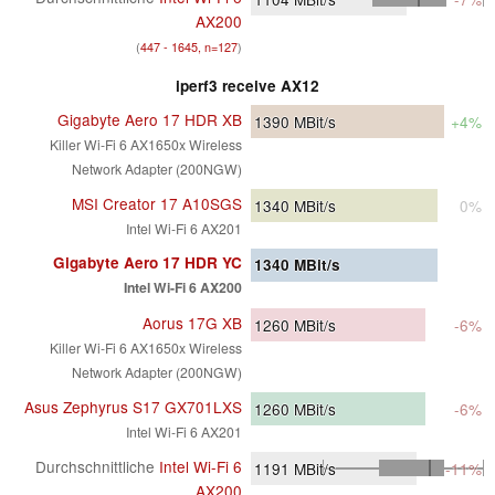
AX200
(
447 - 1645, n=127
)
iperf3 receive AX12
Gigabyte Aero 17 HDR XB
1390
MBit/s
+4%
Killer Wi-Fi 6 AX1650x Wireless
Network Adapter (200NGW)
MSI Creator 17 A10SGS
1340
MBit/s
0%
Intel Wi-Fi 6 AX201
Gigabyte Aero 17 HDR YC
1340
MBit/s
Intel Wi-Fi 6 AX200
Aorus 17G XB
1260
MBit/s
-6%
Killer Wi-Fi 6 AX1650x Wireless
Network Adapter (200NGW)
Asus Zephyrus S17 GX701LXS
1260
MBit/s
-6%
Intel Wi-Fi 6 AX201
Durchschnittliche
Intel Wi-Fi 6
1191
MBit/s
-11%
AX200