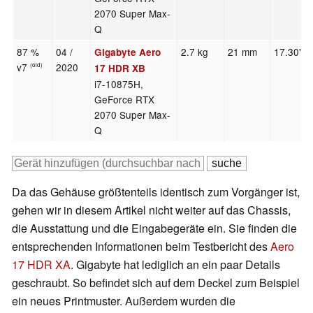
2070 Super Max-
Q
87 %
04 /
2.7 kg
21 mm
17.30"
Gigabyte Aero
v7
2020
(old)
17 HDR XB
i7-10875H,
GeForce RTX
2070 Super Max-
Q
Da das Gehäuse größtenteils identisch zum Vorgänger ist,
gehen wir in diesem Artikel nicht weiter auf das Chassis,
die Ausstattung und die Eingabegeräte ein. Sie finden die
entsprechenden Informationen beim Testbericht des
Aero
17 HDR XA
. Gigabyte hat lediglich an ein paar Details
geschraubt. So befindet sich auf dem Deckel zum Beispiel
ein neues Printmuster. Außerdem wurden die