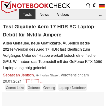
Tests
News
Videos
...
Benchmarks & Tech
Externe Tests
Test Gigabyte Aero 17 HDR YC Laptop:
Debüt für Nvidia Ampere
Kaufberatung
Deals
Suche
Jobs
Altes Gehäuse, neue Grafikkarte.
Äußerlich ist die
Forum
2021er-Version des Aero 17 HDR fast identisch zum
Vorgänger. Unter der Haube werkelt jedoch eine frische
GPU. Wir haben das Topmodell mit der GeForce RTX 3080
Laptop ausgiebig getestet.
Sebastian Jentsch
,
Veröffentlicht am
,
👁
Florian Glaser
26.01.2021
🇺🇸
🇮🇹
...
Comet Lake
Geforce
Gaming
Laptop / Notebook