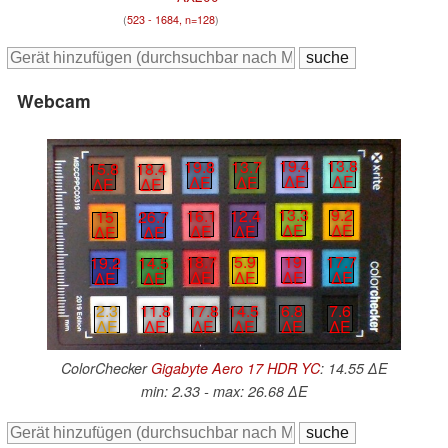
(
523 - 1684, n=128
)
Webcam
19.4
13.8
19.8
13.7
15.8
18.4
∆E
∆E
∆E
∆E
∆E
∆E
13.3
9.2
16.1
12.4
15
26.7
∆E
∆E
∆E
∆E
∆E
∆E
19
17.7
18.7
5.9
19.2
14.5
∆E
∆E
∆E
∆E
∆E
∆E
6.8
7.6
17.8
14.5
2.3
11.8
∆E
∆E
∆E
∆E
∆E
∆E
ColorChecker
Gigabyte Aero 17 HDR YC
: 14.55 ∆E
min: 2.33 - max: 26.68 ∆E