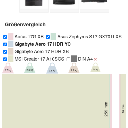
Größenvergleich
Aorus 17G XB
Asus Zephyrus S17 GX701LXS
Gigabyte Aero 17 HDR YC
Gigabyte Aero 17 HDR XB
MSI Creator 17 A10SGS
DIN A4
❌
2.4 kg
2.6 kg
2.7 kg
2.7 kg
2.8 kg
259 mm
270 mm
270 mm
272 mm
276 mm
20 mm
21.4 mm
18.7 mm
21 mm
26 mm