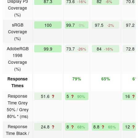
Display P3
87.3
73.6
82
70.6
-16%
-6%
Coverage
(%)
sRGB
100
99.7
97.5
97.2
0%
-2%
Coverage
(%)
AdobeRGB
99.9
73.7
84
72.8
-26%
-16%
1998
Coverage
(%)
Response
79%
65%
6
Times
Response
51.6
5
16
?
?
?
90%
Time Grey
50% / Grey
80% * (ms)
Response
24.8
8
8.8
12
?
?
?
?
68%
65%
Time Black /