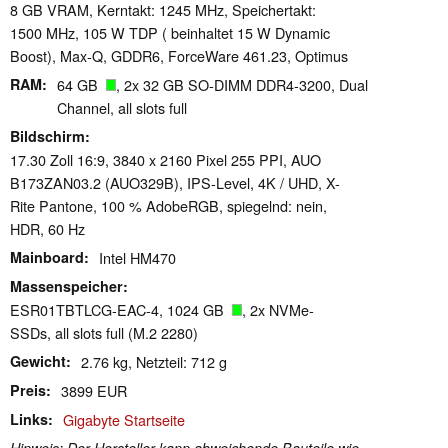
8 GB VRAM, Kerntakt: 1245 MHz, Speichertakt:
1500 MHz, 105 W TDP ( beinhaltet 15 W Dynamic
Boost), Max-Q, GDDR6, ForceWare 461.23, Optimus
RAM
64 GB
, 2x 32 GB SO-DIMM DDR4-3200, Dual
Channel, all slots full
Bildschirm
17.30 Zoll 16:9, 3840 x 2160 Pixel 255 PPI, AUO
B173ZAN03.2 (AUO329B), IPS-Level, 4K / UHD, X-
Rite Pantone, 100 % AdobeRGB, spiegelnd: nein,
HDR, 60 Hz
Mainboard
Intel HM470
Massenspeicher
ESR01TBTLCG-EAC-4, 1024 GB
, 2x NVMe-
SSDs, all slots full (M.2 2280)
Gewicht
2.76 kg, Netzteil: 712 g
Preis
3899 EUR
Links
Gigabyte Startseite
Hinweis: Der Hersteller kann abweichende Bauteile wie