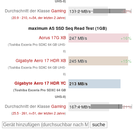
UHS-II)
Durchschnitt der Klasse
Gaming
131.2
MB/s
-32%
(
20.9 - 210, n=54, der letzten 2 Jahre
)
maximum AS SSD Seq Read Test (1GB)
Aorus 17G XB
247
MB/s
+16%
(Toshiba Exceria Pro SDXC 64 GB UHS-
II)
Gigabyte Aero 17 HDR XB
245
MB/s
+15%
(Toshiba Exceria Pro SDXC 64 GB UHS-
II)
Gigabyte Aero 17 HDR YC
213
MB/s
(Toshiba Exceria Pro SDXC 64 GB
UHS-II)
Durchschnitt der Klasse
Gaming
167.4
MB/s
-21%
(
25.5 - 261, n=51, der letzten 2 Jahre
)