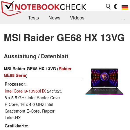
Tests
News
Videos
...
Benchmarks & Tech
Externe Tests
MSI Raider GE68 HX 13VG
Kaufberatung
Deals
Suche
Jobs
Ausstattung / Datenblatt
Forum
MSI Raider GE68 HX 13VG (
Raider
GE68 Serie
)
Prozessor
Intel Core i9-13950HX
24c/32t,
8 x 5.5 GHz Intel Raptor Cove
P-Core, 16 x 4.0 GHz Intel
Gracemont E-Core, Raptor
Lake-HX
Grafikkarte