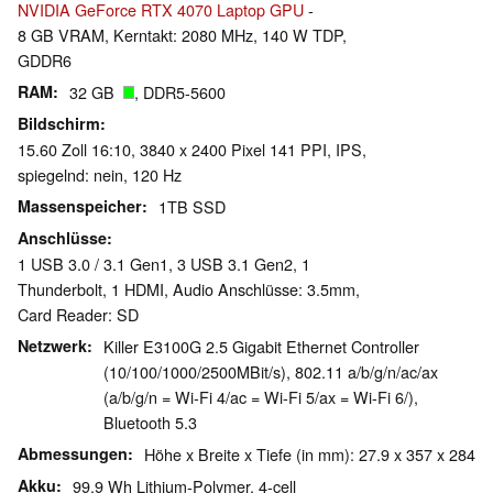
NVIDIA GeForce RTX 4070 Laptop GPU
-
8 GB VRAM, Kerntakt: 2080 MHz, 140 W TDP,
GDDR6
RAM
32 GB
, DDR5-5600
Bildschirm
15.60 Zoll 16:10, 3840 x 2400 Pixel 141 PPI, IPS,
spiegelnd: nein, 120 Hz
Massenspeicher
1TB SSD
Anschlüsse
1 USB 3.0 / 3.1 Gen1, 3 USB 3.1 Gen2, 1
Thunderbolt, 1 HDMI, Audio Anschlüsse: 3.5mm,
Card Reader: SD
Netzwerk
Killer E3100G 2.5 Gigabit Ethernet Controller
(10/100/1000/2500MBit/s), 802.11 a/b/g/n/ac/ax
(a/b/g/n = Wi-Fi 4/ac = Wi-Fi 5/ax = Wi-Fi 6/),
Bluetooth 5.3
Abmessungen
Höhe x Breite x Tiefe (in mm): 27.9 x 357 x 284
Akku
99.9 Wh Lithium-Polymer, 4-cell