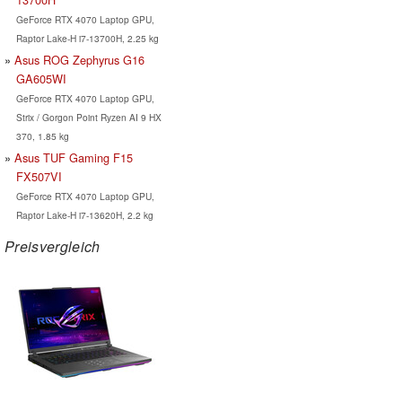
GeForce RTX 4070 Laptop GPU,
Raptor Lake-H i7-13700H, 2.25 kg
Asus ROG Zephyrus G16
GA605WI
GeForce RTX 4070 Laptop GPU,
Strix / Gorgon Point Ryzen AI 9 HX
370, 1.85 kg
Asus TUF Gaming F15
FX507VI
GeForce RTX 4070 Laptop GPU,
Raptor Lake-H i7-13620H, 2.2 kg
Preisvergleich