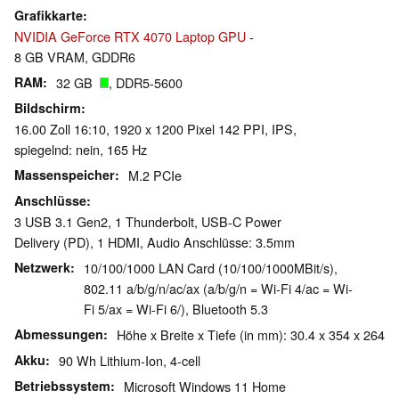
Grafikkarte
NVIDIA GeForce RTX 4070 Laptop GPU
-
8 GB VRAM, GDDR6
RAM
32 GB
, DDR5-5600
Bildschirm
16.00 Zoll 16:10, 1920 x 1200 Pixel 142 PPI, IPS,
spiegelnd: nein, 165 Hz
Massenspeicher
M.2 PCIe
Anschlüsse
3 USB 3.1 Gen2, 1 Thunderbolt, USB-C Power
Delivery (PD), 1 HDMI, Audio Anschlüsse: 3.5mm
Netzwerk
10/100/1000 LAN Card (10/100/1000MBit/s),
802.11 a/b/g/n/ac/ax (a/b/g/n = Wi-Fi 4/ac = Wi-
Fi 5/ax = Wi-Fi 6/), Bluetooth 5.3
Abmessungen
Höhe x Breite x Tiefe (in mm): 30.4 x 354 x 264
Akku
90 Wh Lithium-Ion, 4-cell
Betriebssystem
Microsoft Windows 11 Home