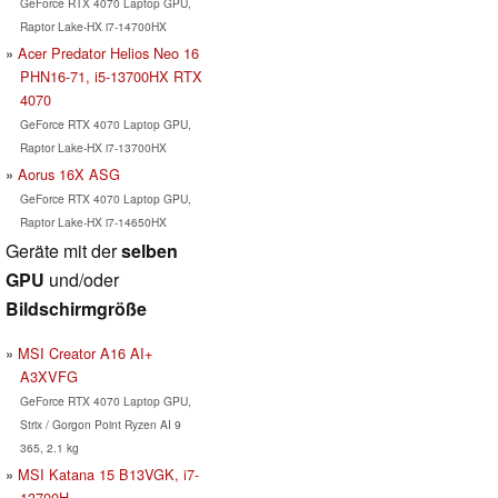
GeForce RTX 4070 Laptop GPU,
Raptor Lake-HX i7-14700HX
Acer Predator Helios Neo 16
PHN16-71, i5-13700HX RTX
4070
GeForce RTX 4070 Laptop GPU,
Raptor Lake-HX i7-13700HX
Aorus 16X ASG
GeForce RTX 4070 Laptop GPU,
Raptor Lake-HX i7-14650HX
Geräte mit der
selben
GPU
und/oder
Bildschirmgröße
MSI Creator A16 AI+
A3XVFG
GeForce RTX 4070 Laptop GPU,
Strix / Gorgon Point Ryzen AI 9
365, 2.1 kg
MSI Katana 15 B13VGK, i7-
13700H