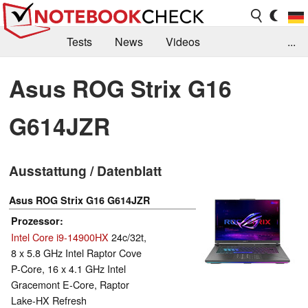
Tests
News
Videos
...
Benchmarks & Tech
Externe Tests
Asus ROG Strix G16
Kaufberatung
Deals
Suche
Jobs
G614JZR
Forum
Ausstattung / Datenblatt
Asus ROG Strix G16 G614JZR
Prozessor
Intel Core i9-14900HX
24c/32t,
8 x 5.8 GHz Intel Raptor Cove
P-Core, 16 x 4.1 GHz Intel
Gracemont E-Core, Raptor
Lake-HX Refresh