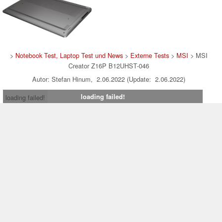
>
Notebook Test, Laptop Test und News
>
Externe Tests
>
MSI
> MSI
Creator Z16P B12UHST-046
Autor: Stefan Hinum, 2.06.2022 (Update: 2.06.2022)
loading failed!
loading failed!
Impressum
|
Team
|
Datenschutz
|
Kontakt
|
Cookie
Einstellungen
| 07.08.2026 12:25
* Beim Kauf über einen Affiliate-Link kann Notebookcheck eine Vergütung
erhalten. Vielen Dank für Ihre Unterstützung!.