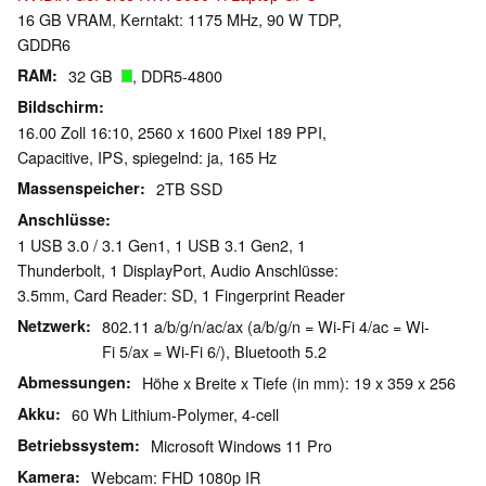
16 GB VRAM, Kerntakt: 1175 MHz, 90 W TDP,
GDDR6
RAM
32 GB
, DDR5-4800
Bildschirm
16.00 Zoll 16:10, 2560 x 1600 Pixel 189 PPI,
Capacitive, IPS, spiegelnd: ja, 165 Hz
Massenspeicher
2TB SSD
Anschlüsse
1 USB 3.0 / 3.1 Gen1, 1 USB 3.1 Gen2, 1
Thunderbolt, 1 DisplayPort, Audio Anschlüsse:
3.5mm, Card Reader: SD, 1 Fingerprint Reader
Netzwerk
802.11 a/b/g/n/ac/ax (a/b/g/n = Wi-Fi 4/ac = Wi-
Fi 5/ax = Wi-Fi 6/), Bluetooth 5.2
Abmessungen
Höhe x Breite x Tiefe (in mm): 19 x 359 x 256
Akku
60 Wh Lithium-Polymer, 4-cell
Betriebssystem
Microsoft Windows 11 Pro
Kamera
Webcam: FHD 1080p IR