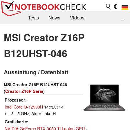
Tests
News
Videos
...
Benchmarks & Tech
Externe Tests
MSI Creator Z16P
Kaufberatung
Deals
Suche
Jobs
B12UHST-046
Forum
Ausstattung / Datenblatt
MSI Creator Z16P B12UHST-046
(
Creator Z16P Serie
)
Prozessor
Intel Core i9-12900H
14c/20t 14
x 1.8 - 5 GHz, Alder Lake-H
Grafikkarte
NVIDIA GeForce RTX 3080 Ti Laptop GPU
-