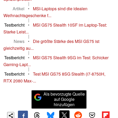
|
Artikel
•
MSI-Laptops sind die idealen
Weihnachtsgeschenke f...
|
Testbericht
•
MSI GS75 Stealth 10SF im Laptop-Test:
Starke Leist...
|
News
•
Die größte Stärke des MSI GS75 ist
gleichzeitig au...
|
Testbericht
•
MSI GS75 Stealth 9SG im Test: Schicker
Gaming-Lapt...
|
Testbericht
•
Test MSI GS75 8SG Stealth (i7-8750H,
RTX 2080 Max-...
Als bevorzugte Quelle
auf Google
hinzufügen