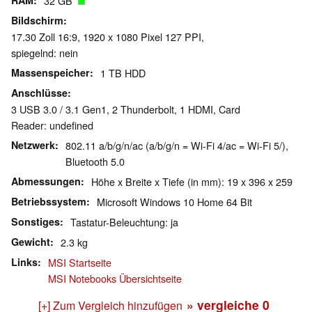
RAM
32 GB
Bildschirm
17.30 Zoll 16:9, 1920 x 1080 Pixel 127 PPI,
spiegelnd: nein
Massenspeicher
1 TB HDD
Anschlüsse
3 USB 3.0 / 3.1 Gen1, 2 Thunderbolt, 1 HDMI, Card
Reader: undefined
Netzwerk
802.11 a/b/g/n/ac (a/b/g/n = Wi-Fi 4/ac = Wi-Fi 5/),
Bluetooth 5.0
Abmessungen
Höhe x Breite x Tiefe (in mm): 19 x 396 x 259
Betriebssystem
Microsoft Windows 10 Home 64 Bit
Sonstiges
Tastatur-Beleuchtung: ja
Gewicht
2.3 kg
Links
MSI Startseite
MSI Notebooks Übersichtseite
» vergleiche
0
[+] Zum Vergleich hinzufügen