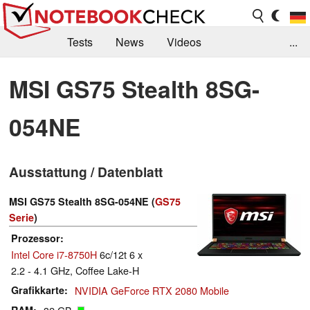
Tests
News
Videos
...
Benchmarks & Tech
Externe Tests
MSI GS75 Stealth 8SG-
Kaufberatung
Deals
Suche
Jobs
054NE
Forum
Ausstattung / Datenblatt
MSI GS75 Stealth 8SG-054NE (
GS75
Serie
)
Prozessor
Intel Core i7-8750H
6c/12t 6 x
2.2 - 4.1 GHz, Coffee Lake-H
Grafikkarte
NVIDIA GeForce RTX 2080 Mobile