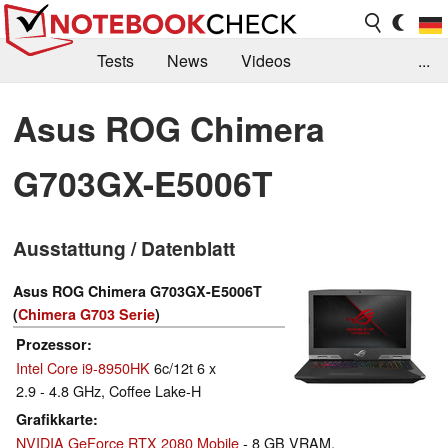
Tests
News
Videos
...
Benchmarks & Tech
Externe Tests
Asus ROG Chimera
Kaufberatung
Deals
Suche
Jobs
G703GX-E5006T
Forum
Ausstattung / Datenblatt
Asus ROG Chimera G703GX-E5006T
(
Chimera G703 Serie
)
Prozessor
Intel Core i9-8950HK
6c/12t 6 x
2.9 - 4.8 GHz, Coffee Lake-H
Grafikkarte
NVIDIA GeForce RTX 2080 Mobile
- 8 GB VRAM,