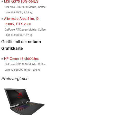
MSI GS75 8SG-064ES
GeForce RTX 2080 Mobile, Coffee
Lake i7-8750H, 2.25 kg
Alienware Area-51m, i9-
9900K, RTX 2080
GeForce RTX 2080 Mobile, Coffee
Lake i9-9900K, 3.87 kg
Geräte mit der
selben
Grafikkarte
HP Omen 15-dh0008ns
GeForce RTX 2080 Mobile, Coffee
Lake i9-9880H, 15.60", 2.6 kg
Preisvergleich