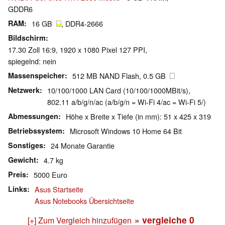
GDDR6
RAM
16 GB
, DDR4-2666
Bildschirm
17.30 Zoll 16:9, 1920 x 1080 Pixel 127 PPI,
spiegelnd: nein
Massenspeicher
512 MB NAND Flash, 0.5 GB
Netzwerk
10/100/1000 LAN Card (10/100/1000MBit/s),
802.11 a/b/g/n/ac (a/b/g/n = Wi-Fi 4/ac = Wi-Fi 5/)
Abmessungen
Höhe x Breite x Tiefe (in mm): 51 x 425 x 319
Betriebssystem
Microsoft Windows 10 Home 64 Bit
Sonstiges
24 Monate Garantie
Gewicht
4.7 kg
Preis
5000 Euro
Links
Asus Startseite
Asus Notebooks Übersichtseite
» vergleiche
0
[+] Zum Vergleich hinzufügen