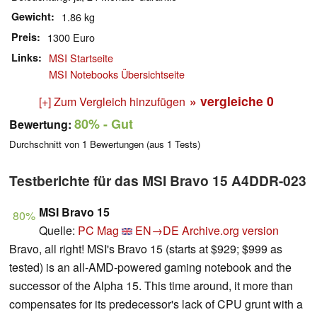
Gewicht
1.86 kg
Preis
1300 Euro
Links
MSI Startseite
MSI Notebooks Übersichtseite
» vergleiche
0
[+] Zum Vergleich hinzufügen
80%
- Gut
Bewertung:
Durchschnitt von
1
Bewertungen (aus
1
Tests)
Testberichte für das MSI Bravo 15 A4DDR-023
MSI Bravo 15
80%
Quelle:
PC Mag
EN→DE
Archive.org version
Bravo, all right! MSI's Bravo 15 (starts at $929; $999 as
tested) is an all-AMD-powered gaming notebook and the
successor of the Alpha 15. This time around, it more than
compensates for its predecessor's lack of CPU grunt with a