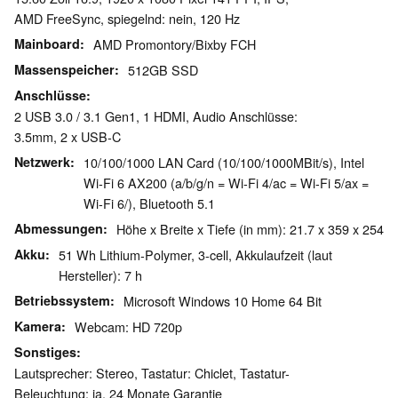
AMD FreeSync, spiegelnd: nein, 120 Hz
Mainboard
AMD Promontory/Bixby FCH
Massenspeicher
512GB SSD
Anschlüsse
2 USB 3.0 / 3.1 Gen1, 1 HDMI, Audio Anschlüsse:
3.5mm, 2 x USB-C
Netzwerk
10/100/1000 LAN Card (10/100/1000MBit/s), Intel
Wi-Fi 6 AX200 (a/b/g/n = Wi-Fi 4/ac = Wi-Fi 5/ax =
Wi-Fi 6/), Bluetooth 5.1
Abmessungen
Höhe x Breite x Tiefe (in mm): 21.7 x 359 x 254
Akku
51 Wh Lithium-Polymer, 3-cell, Akkulaufzeit (laut
Hersteller): 7 h
Betriebssystem
Microsoft Windows 10 Home 64 Bit
Kamera
Webcam: HD 720p
Sonstiges
Lautsprecher: Stereo, Tastatur: Chiclet, Tastatur-
Beleuchtung: ja, 24 Monate Garantie