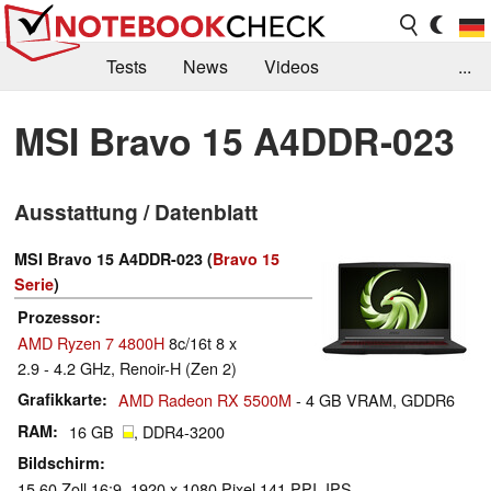
Tests
News
Videos
...
Benchmarks & Tech
Externe Tests
MSI Bravo 15 A4DDR-023
Kaufberatung
Deals
Suche
Jobs
Ausstattung / Datenblatt
Forum
MSI Bravo 15 A4DDR-023 (
Bravo 15
Serie
)
Prozessor
AMD Ryzen 7 4800H
8c/16t 8 x
2.9 - 4.2 GHz, Renoir-H (Zen 2)
Grafikkarte
AMD Radeon RX 5500M
- 4 GB VRAM, GDDR6
RAM
16 GB
, DDR4-3200
Bildschirm
15.60 Zoll 16:9, 1920 x 1080 Pixel 141 PPI, IPS,