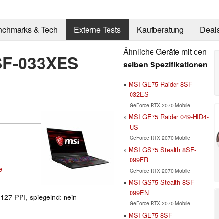
nchmarks & Tech
Externe Tests
Kaufberatung
Deal
Ähnliche Geräte mit den
SF-033XES
selben Spezifikationen
MSI GE75 Raider 8SF-
032ES
GeForce RTX 2070 Mobile
MSI GE75 Raider 049-HID4-
US
GeForce RTX 2070 Mobile
MSI GS75 Stealth 8SF-
099FR
e
GeForce RTX 2070 Mobile
MSI GS75 Stealth 8SF-
099EN
 127 PPI, spiegelnd: nein
GeForce RTX 2070 Mobile
MSI GE75 8SF