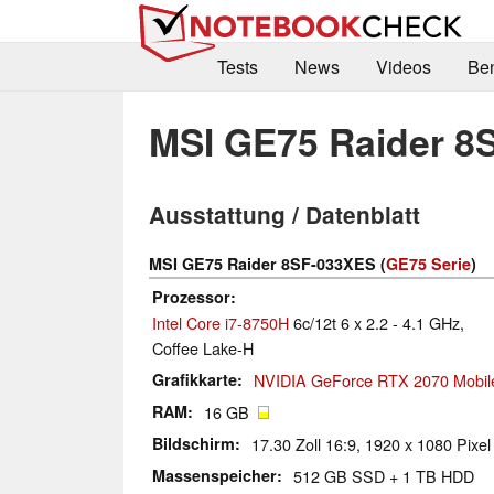
Tests
News
Videos
Be
MSI GE75 Raider 8
Ausstattung / Datenblatt
MSI GE75 Raider 8SF-033XES (
GE75 Serie
)
Prozessor
Intel Core i7-8750H
6c/12t 6 x 2.2 - 4.1 GHz,
Coffee Lake-H
Grafikkarte
NVIDIA GeForce RTX 2070 Mobil
RAM
16 GB
Bildschirm
17.30 Zoll 16:9, 1920 x 1080 Pixel
Massenspeicher
512 GB SSD + 1 TB HDD