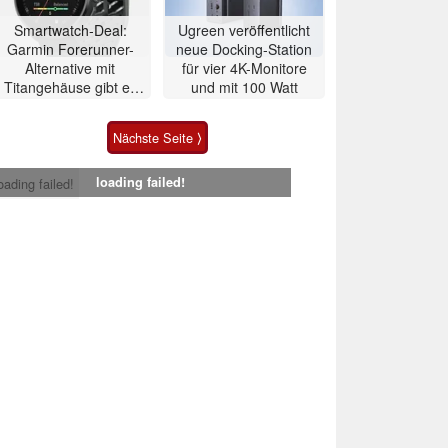
Smartwatch-Deal:
Ugreen veröffentlicht
Garmin Forerunner-
neue Docking-Station
Alternative mit
für vier 4K-Monitore
Titangehäuse gibt es
und mit 100 Watt
zum Allzeit-Bestpreis
Nächste Seite ⟩
loading failed!
oading failed!