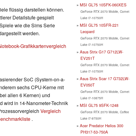
MSI GL75 10SFK-060XES
ele flüssig darstellen können.
GeForce RTX 2070 Mobile, Comet
erer Detailstufe gespielt
Lake i7-10750H
Spiele wie die Sims Serie
MSI GL75 10SFR-221
Leopard
dargestellt werden.
GeForce RTX 2070 Mobile, Comet
Lake i7-10750H
Notebook-Grafikkartenvergleich
Asus Strix G17 G712LW-
EV251T
GeForce RTX 2070 Mobile, Comet
Lake i7-10750H
Asus Strix Scar 17 G732LW-
 basierender SoC (System-on-a-
EV050T
r anderem sechs CPU-Kerne mit
GeForce RTX 2070 Mobile, Comet
bei allen 6 Kernen) und
Lake i7-10875H
nd wird in 14-Nanometer-Technik
MSI GL75 9SFK-1248
 Prozessorvergleich
Vergleich
GeForce RTX 2070 Mobile, Coffee
enchmarkliste
.
Lake i7-9750H
Acer Predator Helios 300
PH317-53-750A