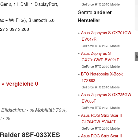
 Gen2, 1 HDMI, 1 DisplayPort,
GeForce RTX 2070 Mobile
Geräte
anderer
Hersteller
ac = Wi-Fi 5/), Bluetooth 5.0
 27 x 397 x 268
Asus Zephyrus S GX701GW-
EV047R
GeForce RTX 2070 Mobile
Asus Zephyrus S
l
GX701GWR-EV021R
GeForce RTX 2070 Mobile
BTO Notebooks X-Book
17X882
» vergleiche
0
GeForce RTX 2070 Mobile
Asus Zephyrus S GX735GW-
EV005T
GeForce RTX 2070 Mobile
 Bildschirm: - % Mobilität: 70%,
Asus ROG Strix Scar II
: - %
GL704GW-EV042T
GeForce RTX 2070 Mobile
5 Raider 8SF-033XES
Asus ROG Strix Scar II