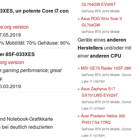
GL704GW-EV005T
3XES, un potente Core i7 con
GeForce RTX 2070 Mobile
Asus ROG Strix Scar II
GL704GW
e.org version
GeForce RTX 2070 Mobile
27.05.2019
Geräte eines
anderen
0% Mobilität: 70% Gehäuse: 90%
Herstellers
und/oder mit
ider 8SF-033XES
einer
anderen CPU
org version
MSI GE75 Raider 10SF-286
ce gaming performance; great
GeForce RTX 2070 Mobile, Comet
y.
Lake i7-10875H
10.03.2019
Asus Zephyrus S17
GX701LWS-EV029T
GeForce RTX 2070 Mobile, Comet
Lake i7-10750H
Acer Predator Helios 300
End Notebook-Grafikkarte
PH317-54-77RQ
bei deutlich reduzierten
GeForce RTX 2070 Mobile, Comet
Lake i7-10750H