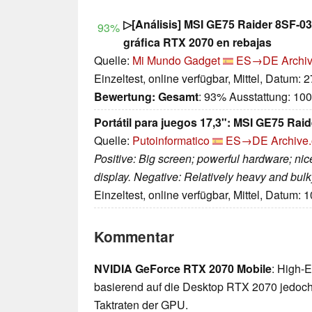
▷[Análisis] MSI GE75 Raider 8SF-03
93%
gráfica RTX 2070 en rebajas
Quelle:
Mi Mundo Gadget
ES→DE
Archiv
Einzeltest, online verfügbar, Mittel, Datum: 
Bewertung:
Gesamt
: 93% Ausstattung: 10
Portátil para juegos 17,3": MSI GE75 Ra
Quelle:
Putoinformatico
ES→DE
Archive.
Positive: Big screen; powerful hardware; ni
display. Negative: Relatively heavy and bulk
Einzeltest, online verfügbar, Mittel, Datum: 
Kommentar
NVIDIA GeForce RTX 2070 Mobile
: High-
basierend auf die Desktop RTX 2070 jedoch 
Taktraten der GPU.