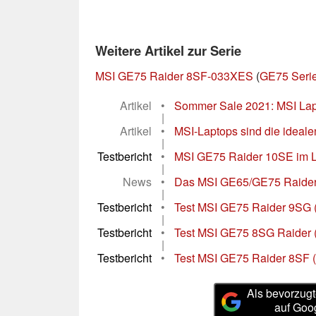
Weitere Artikel zur Serie
MSI GE75 Raider 8SF-033XES
(
GE75 Seri
Artikel
•
Sommer Sale 2021: MSI Lap
|
Artikel
•
MSI-Laptops sind die ideale
|
Testbericht
•
MSI GE75 Raider 10SE im Lap
|
News
•
Das MSI GE65/GE75 Raider k
|
Testbericht
•
Test MSI GE75 Raider 9SG (
|
Testbericht
•
Test MSI GE75 8SG Raider 
|
Testbericht
•
Test MSI GE75 Raider 8SF 
Als bevorzugt
auf Goo