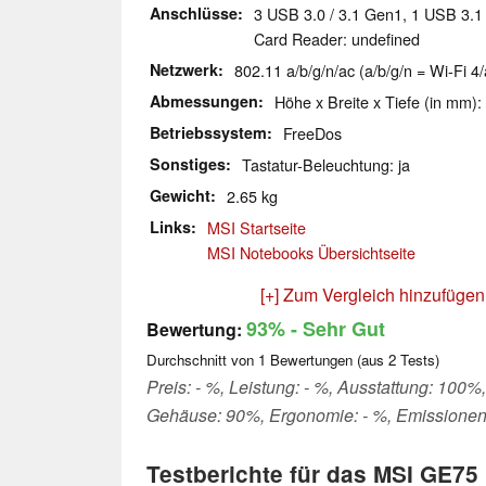
Anschlüsse
3 USB 3.0 / 3.1 Gen1, 1 USB 3.1
Card Reader: undefined
Netzwerk
802.11 a/b/g/n/ac (a/b/g/n = Wi-Fi 4/
Abmessungen
Höhe x Breite x Tiefe (in mm):
Betriebssystem
FreeDos
Sonstiges
Tastatur-Beleuchtung: ja
Gewicht
2.65 kg
Links
MSI Startseite
MSI Notebooks Übersichtseite
[+] Zum Vergleich hinzufügen
93%
- Sehr Gut
Bewertung:
Durchschnitt von
1
Bewertungen (aus
2
Tests)
Preis: - %, Leistung: - %, Ausstattung: 100%,
Gehäuse: 90%, Ergonomie: - %, Emissionen
Testberichte für das MSI GE7