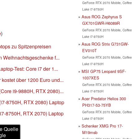
GeForce RTX 2070 Mobile, Coffee
Lake i7-9750H
Asus ROG Zephyrus S
GX701GWR-H6089R
GeForce RTX 2070 Mobile, Coffee
e
)
Lake i7-9750H
Asus ROG Strix G731GW-
tops zu Spitzenpreisen
EV010T
n Weihnachtsgeschenke f...
GeForce RTX 2070 Mobile, Coffee
Lake i7-9750H
top-Test: Core i7 der 1...
MSI GP75 Leopard 9SF-
1037XES
ostet über 1200 Euro und...
GeForce RTX 2070 Mobile, Coffee
Core i9-9880H, RTX 2080)...
Lake i7-9750H
Acer Predator Helios 300
(i7-8750H, RTX 2080) Laptop
PH317-53-75YB
GeForce RTX 2070 Mobile, Coffee
(i7-8750H, RTX 2070) Laptop
Lake i7-9750H
Schenker XMG Pro 17-
e Quelle
M19msb
gle