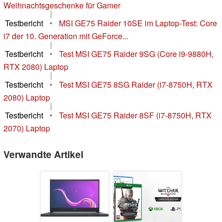
Weihnachtsgeschenke für Gamer
|
Testbericht
•
MSI GE75 Raider 10SE im Laptop-Test: Core
i7 der 10. Generation mit GeForce...
|
Testbericht
•
Test MSI GE75 Raider 9SG (Core i9-9880H,
RTX 2080) Laptop
|
Testbericht
•
Test MSI GE75 8SG Raider (i7-8750H, RTX
2080) Laptop
|
Testbericht
•
Test MSI GE75 Raider 8SF (i7-8750H, RTX
2070) Laptop
Verwandte Artikel