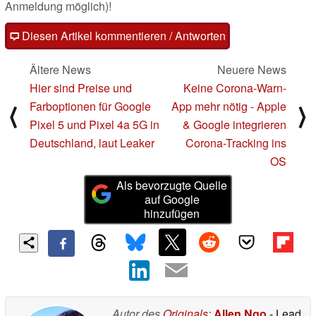
Anmeldung möglich)!
Diesen Artikel kommentieren / Antworten
Ältere News
Neuere News
Hier sind Preise und
Keine Corona-Warn-
Farboptionen für Google
App mehr nötig - Apple
⟨
⟩
Pixel 5 und Pixel 4a 5G in
& Google integrieren
Deutschland, laut Leaker
Corona-Tracking ins
OS
Als bevorzugte Quelle
auf Google
hinzufügen
Autor des
Originals
:
Allen Ngo
- Lead