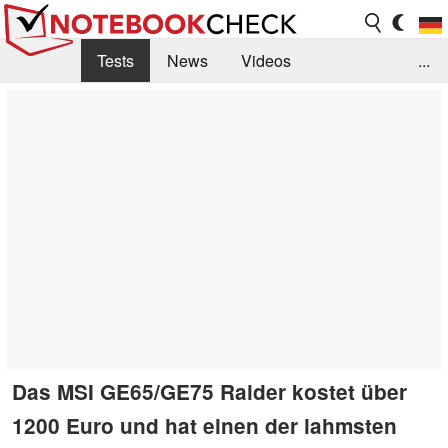
Tests
News
Videos
...
Benchmarks & Tech
Externe Tests
Kaufberatung
Deals
Suche
Jobs
Forum
Das MSI GE65/GE75 Raider kostet über
1200 Euro und hat einen der lahmsten