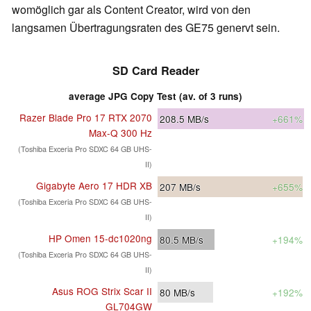
womöglich gar als Content Creator, wird von den
langsamen Übertragungsraten des GE75 genervt sein.
SD Card Reader
average JPG Copy Test (av. of 3 runs)
Razer Blade Pro 17 RTX 2070
208.5
MB/s
+661%
Max-Q 300 Hz
(Toshiba Exceria Pro SDXC 64 GB UHS-
II)
Gigabyte Aero 17 HDR XB
207
MB/s
+655%
(Toshiba Exceria Pro SDXC 64 GB UHS-
II)
HP Omen 15-dc1020ng
80.5
MB/s
+194%
(Toshiba Exceria Pro SDXC 64 GB UHS-
II)
Asus ROG Strix Scar II
80
MB/s
+192%
GL704GW