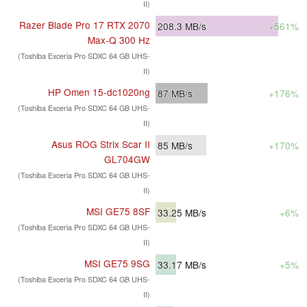
II)
Razer Blade Pro 17 RTX 2070
208.3
MB/s
+561%
Max-Q 300 Hz
(Toshiba Exceria Pro SDXC 64 GB UHS-
II)
HP Omen 15-dc1020ng
87
MB/s
+176%
(Toshiba Exceria Pro SDXC 64 GB UHS-
II)
Asus ROG Strix Scar II
85
MB/s
+170%
GL704GW
(Toshiba Exceria Pro SDXC 64 GB UHS-
II)
MSI GE75 8SF
33.25
MB/s
+6%
(Toshiba Exceria Pro SDXC 64 GB UHS-
II)
MSI GE75 9SG
33.17
MB/s
+5%
(Toshiba Exceria Pro SDXC 64 GB UHS-
II)