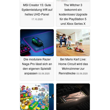
MSI Creator 15: Gute
The Witcher 3
Systemleistung trifft auf
bekommt ein
helles UHD-Panel
kostenloses Upgrade
für die PlayStation 5
17.10.2020
und Xbox Series X
04.09.2020
Die modulare Razer
Bei Mario Kart Live:
Naga Pro lässt sich an
Home Circuit wird das
den eigenen Spielstil
Wohnzimmer zur
anpassen
Rennstrecke
03.09.2020
03.09.2020