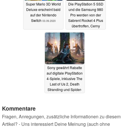
Super Mario 3D World
Die PlayStation 5 SSD
Deluxe erscheint bald
und die Samsung 980
auf der Nintendo
Pro werden von der
Switch
Sabrent Rocket 4 Plus
03.09.2020
übertroffen, Cerny
empfiehlt mit dem Kauf
zu warten
03.09.2020
Sony gewährt Rabatte
auf digitale PlayStation
4-Spiele, inklusive The
Last of Us 2, Death
Stranding und Spider-
Man
02.09.2020
Kommentare
Fragen, Anregungen, zusätzliche Informationen zu diesem
Artikel? - Uns interessiert Deine Meinung (auch ohne