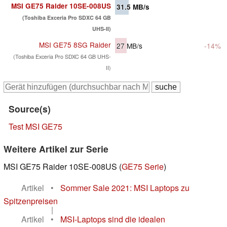
MSI GE75 Raider 10SE-008US
31.5
MB/s
(Toshiba Exceria Pro SDXC 64 GB
UHS-II)
MSI GE75 8SG Raider
27
MB/s
-14%
(Toshiba Exceria Pro SDXC 64 GB UHS-
II)
Source(s)
Test MSI GE75
Weitere Artikel zur Serie
MSI GE75 Raider 10SE-008US (
GE75 Serie
)
Artikel
•
Sommer Sale 2021: MSI Laptops zu
Spitzenpreisen
|
Artikel
•
MSI-Laptops sind die idealen