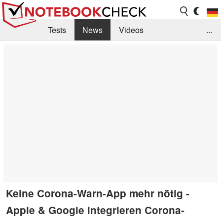
Tests
News
Videos
...
Benchmarks & Tech
Externe Tests
Kaufberatung
Deals
Suche
Jobs
Forum
Keine Corona-Warn-App mehr nötig -
Apple & Google integrieren Corona-