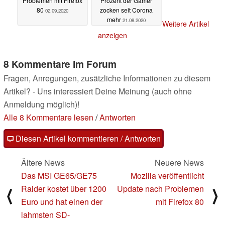
Problemen mit Firefox
Prozent der Gamer
80
zocken seit Corona
02.09.2020
mehr
21.08.2020
Weitere Artikel
anzeigen
8 Kommentare im Forum
Fragen, Anregungen, zusätzliche Informationen zu diesem
Artikel? - Uns interessiert Deine Meinung (auch ohne
Anmeldung möglich)!
Alle 8 Kommentare lesen
/
Antworten
Diesen Artikel kommentieren / Antworten
Ältere News
Neuere News
Das MSI GE65/GE75
Mozilla veröffentlicht
Raider kostet über 1200
Update nach Problemen
⟨
⟩
Euro und hat einen der
mit Firefox 80
lahmsten SD-