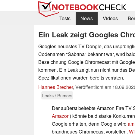
Tests
News
Videos
Be
Ein Leak zeigt Googles Chr
Googles neuestes TV-Dongle, das ursprüngli
Codenamen "Sabrina" bekannt war, wird bald
Bezeichnung Google Chromecast mit Google 
kommen. Ein Leak zeigt nun nicht nur das De
Spezifikationen wurden bereits verraten.
Hannes Brecher
,
Veröffentlicht am
18.09.202
Leaks / Rumors
Der äußerst beliebte Amazon Fire TV S
Amazon
) könnte bald starke Konkurr
Google erhalten, denn Google wird
am
brandneues Chromecast vorstellen.
Wi