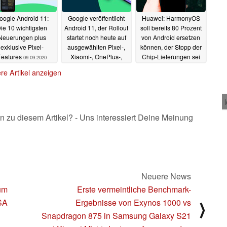
oogle Android 11:
Google veröffentlicht
Huawei: HarmonyOS
ie 10 wichtigsten
Android 11, der Rollout
soll bereits 80 Prozent
Neuerungen plus
startet noch heute auf
von Android ersetzen
exklusive Pixel-
ausgewählten Pixel-,
können, der Stopp der
Features
Xiaomi-, OnePlus-,
Chip-Lieferungen sei
09.09.2020
Oppo- und Realme-
aber fatal
07.09.2020
re Artikel anzeigen
Smartphones
08.09.2020
n zu diesem Artikel? - Uns interessiert Deine Meinung
Neuere News
um
Erste vermeintliche Benchmark-
SA
Ergebnisse von Exynos 1000 vs
⟩
Snapdragon 875 in Samsung Galaxy S21