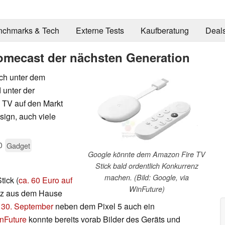
nchmarks & Tech
Externe Tests
Kaufberatung
Deal
omecast der nächsten Generation
ch unter dem
 unter der
TV auf den Markt
sign, auch viele
0
Gadget
Google könnte dem Amazon Fire TV
Stick bald ordentlich Konkurrenz
machen. (Bild: Google, via
tick (
ca. 60 Euro auf
WinFuture)
enz aus dem Hause
 30. September
neben dem Pixel 5 auch ein
nFuture
konnte bereits vorab Bilder des Geräts und