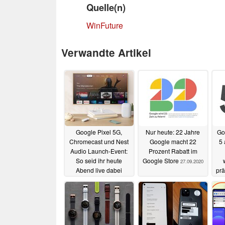
Quelle(n)
WinFuture
Verwandte Artikel
Google Pixel 5G,
Nur heute: 22 Jahre
Go
Chromecast und Nest
Google macht 22
5
Audio Launch-Event:
Prozent Rabatt im
So seid ihr heute
Google Store
27.09.2020
Abend live dabei
prä
Fo
30.09.2020