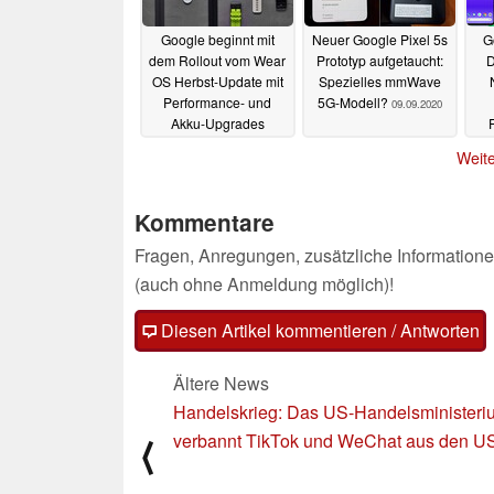
Google beginnt mit
Neuer Google Pixel 5s
G
dem Rollout vom Wear
Prototyp aufgetaucht:
D
OS Herbst-Update mit
Spezielles mmWave
Performance- und
5G-Modell?
09.09.2020
Akku-Upgrades
09.09.2020
Weite
Kommentare
Fragen, Anregungen, zusätzliche Informatione
(auch ohne Anmeldung möglich)!
Diesen Artikel kommentieren / Antworten
Ältere News
Handelskrieg: Das US-Handelsministeri
verbannt TikTok und WeChat aus den U
⟨