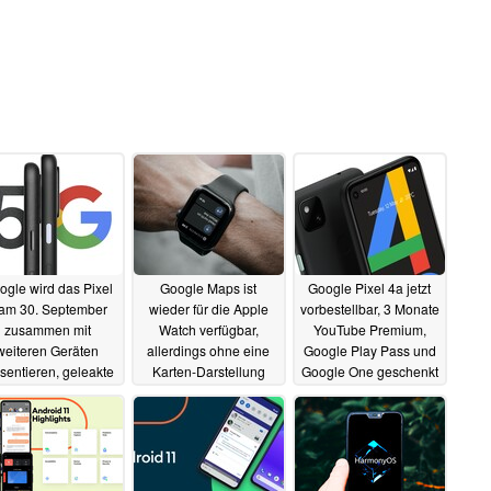
ogle wird das Pixel
Google Maps ist
Google Pixel 4a jetzt
 am 30. September
wieder für die Apple
vorbestellbar, 3 Monate
zusammen mit
Watch verfügbar,
YouTube Premium,
weiteren Geräten
allerdings ohne eine
Google Play Pass und
sentieren, geleakte
Karten-Darstellung
Google One geschenkt
tos verraten neue
11.09.2020
11.09.2020
Details
14.09.2020