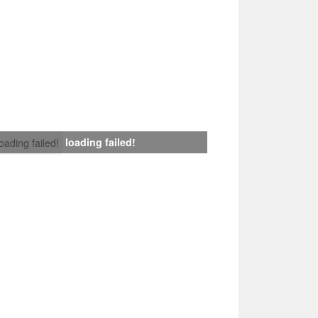
loading failed!
loading failed!