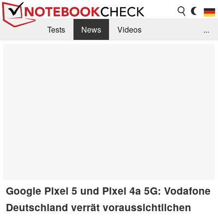
Tests
News
Videos
...
Benchmarks & Tech
Externe Tests
Kaufberatung
Deals
Suche
Jobs
Forum
Google Pixel 5 und Pixel 4a 5G: Vodafone
Deutschland verrät voraussichtlichen