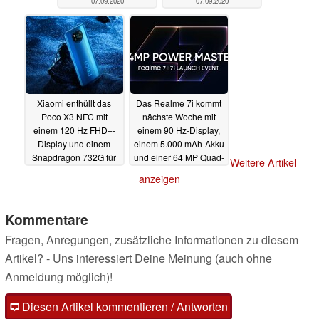
07.09.2020
07.09.2020
Xiaomi enthüllt das
Das Realme 7i kommt
Poco X3 NFC mit
nächste Woche mit
einem 120 Hz FHD+-
einem 90 Hz-Display,
Display und einem
einem 5.000 mAh-Akku
Snapdragon 732G für
und einer 64 MP Quad-
Weitere Artikel
199 Euro
Kamera
07.09.2020
07.09.2020
anzeigen
Kommentare
Fragen, Anregungen, zusätzliche Informationen zu diesem
Artikel? - Uns interessiert Deine Meinung (auch ohne
Anmeldung möglich)!
Diesen Artikel kommentieren / Antworten