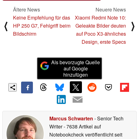
Ältere News
Neuere News
Keine Empfehlung für das
Xiaomi Redmi Note 10:
⟨
⟩
HP 250 G7, Fehlgriff beim
Geleakte Bilder deuten
Bildschirm
auf Poco X3-ähnliches
Design, erste Specs
Als bevorzugte Quelle
auf Google
hinzufügen
Marcus Schwarten
- Senior Tech
Writer
- 7638 Artikel auf
Notebookcheck veröffentlicht
seit