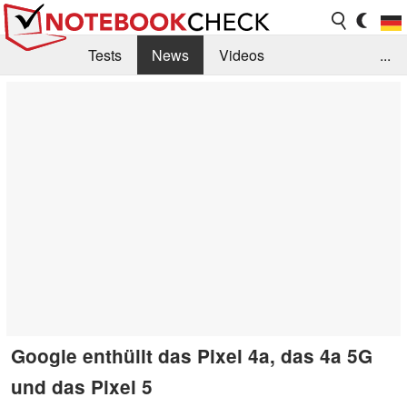
Tests
News
Videos
...
Benchmarks & Tech
Externe Tests
Kaufberatung
Deals
Suche
Jobs
Forum
Google enthüllt das Pixel 4a, das 4a 5G
und das Pixel 5