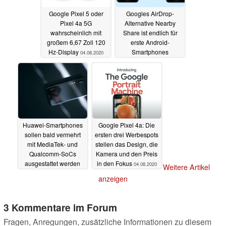
Google Pixel 5 oder
Googles AirDrop-
Pixel 4a 5G
Alternative Nearby
wahrscheinlich mit
Share ist endlich für
großem 6,67 Zoll 120
erste Android-
Hz-Display
Smartphones
04.08.2020
verfügbar
04.08.2020
Huawei-Smartphones
Google Pixel 4a: Die
sollen bald vermehrt
ersten drei Werbespots
mit MediaTek- und
stellen das Design, die
Qualcomm-SoCs
Kamera und den Preis
ausgestattet werden
in den Fokus
04.08.2020
Weitere Artikel
04.08.2020
anzeigen
3 Kommentare im Forum
Fragen, Anregungen, zusätzliche Informationen zu diesem