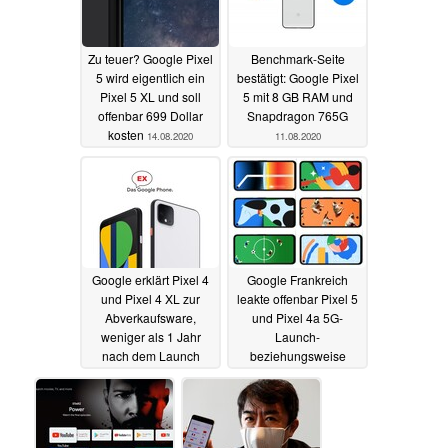
Zu teuer? Google Pixel
Benchmark-Seite
5 wird eigentlich ein
bestätigt: Google Pixel
Pixel 5 XL und soll
5 mit 8 GB RAM und
offenbar 699 Dollar
Snapdragon 765G
kosten
14.08.2020
11.08.2020
Google erklärt Pixel 4
Google Frankreich
und Pixel 4 XL zur
leakte offenbar Pixel 5
Abverkaufsware,
und Pixel 4a 5G-
weniger als 1 Jahr
Launch-
nach dem Launch
beziehungsweise
Vorbestellungstermin
07.08.2020
06.08.2020