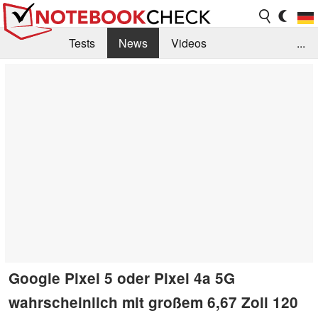
Tests
News
Videos
...
Benchmarks & Tech
Externe Tests
Kaufberatung
Deals
Suche
Jobs
Forum
Google Pixel 5 oder Pixel 4a 5G
wahrscheinlich mit großem 6,67 Zoll 120