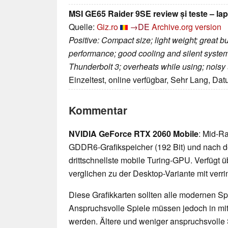
MSI GE65 Raider 9SE review și teste – l
Quelle:
Giz.ro
→DE
Archive.org version
Positive: Compact size; light weight; great bui
performance; good cooling and silent system
Thunderbolt 3; overheats while using; noisy u
Einzeltest, online verfügbar, Sehr Lang, Da
Kommentar
NVIDIA GeForce RTX 2060 Mobile
: Mid-R
GDDR6-Grafikspeicher (192 Bit) und nach der
drittschnellste mobile Turing-GPU. Verfügt 
verglichen zu der Desktop-Variante mit verri
Diese Grafikkarten sollten alle modernen Spi
Anspruchsvolle Spiele müssen jedoch in mittl
werden. Ältere und weniger anspruchsvolle 