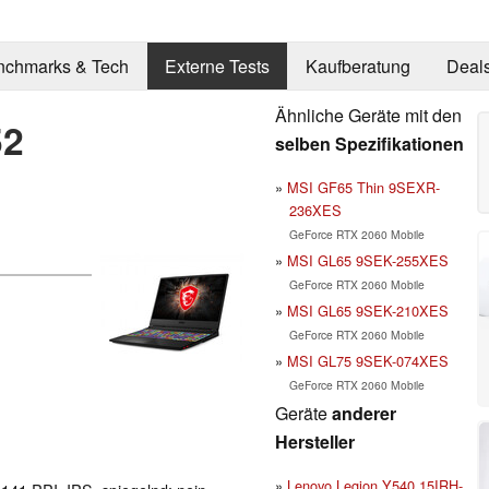
nchmarks & Tech
Externe Tests
Kaufberatung
Deal
Ähnliche Geräte mit den
52
selben Spezifikationen
MSI GF65 Thin 9SEXR-
236XES
GeForce RTX 2060 Mobile
MSI GL65 9SEK-255XES
GeForce RTX 2060 Mobile
MSI GL65 9SEK-210XES
GeForce RTX 2060 Mobile
MSI GL75 9SEK-074XES
GeForce RTX 2060 Mobile
Geräte
anderer
Hersteller
Lenovo Legion Y540 15IRH-