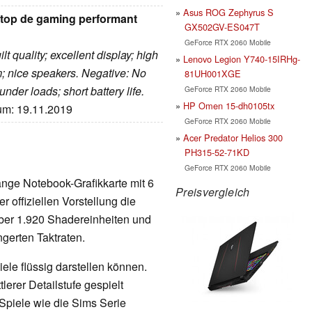
Asus ROG Zephyrus S
aptop de gaming performant
GX502GV-ES047T
GeForce RTX 2060 Mobile
lt quality; excellent display; high
Lenovo Legion Y740-15IRHg-
; nice speakers. Negative: No
81UH001XGE
nder loads; short battery life.
GeForce RTX 2060 Mobile
HP Omen 15-dh0105tx
tum: 19.11.2019
GeForce RTX 2060 Mobile
Acer Predator Helios 300
PH315-52-71KD
GeForce RTX 2060 Mobile
ange Notebook-Grafikkarte mit 6
Preisvergleich
 offiziellen Vorstellung die
über 1.920 Shadereinheiten und
ngerten Taktraten.
ele flüssig darstellen können.
erer Detailstufe gespielt
Spiele wie die Sims Serie