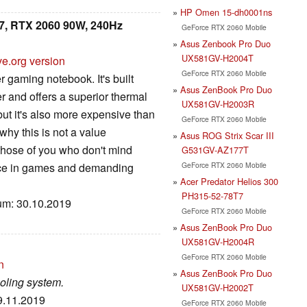
HP Omen 15-dh0001ns
i7, RTX 2060 90W, 240Hz
GeForce RTX 2060 Mobile
Asus Zenbook Pro Duo
UX581GV-H2004T
ve.org version
GeForce RTX 2060 Mobile
 gaming notebook. It's built
Asus ZenBook Pro Duo
ter and offers a superior thermal
UX581GV-H2003R
but it's also more expensive than
GeForce RTX 2060 Mobile
 why this is not a value
Asus ROG Strix Scar III
r those of you who don't mind
G531GV-AZ177T
GeForce RTX 2060 Mobile
nce in games and demanding
Acer Predator Helios 300
PH315-52-78T7
tum: 30.10.2019
GeForce RTX 2060 Mobile
Asus ZenBook Pro Duo
UX581GV-H2004R
GeForce RTX 2060 Mobile
n
Asus ZenBook Pro Duo
oling system.
UX581GV-H2002T
19.11.2019
GeForce RTX 2060 Mobile