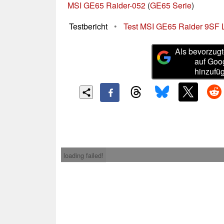
MSI GE65 Raider-052
(
GE65 Serie
)
Testbericht
•
Test MSI GE65 Raider 9SF La
Als bevorzugt
auf Goo
hinzufü
loading failed!