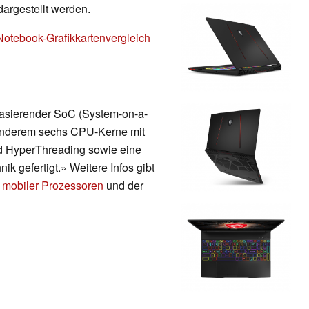
dargestellt werden.
Notebook-Grafikkartenvergleich
 basierender SoC (System-on-a-
r anderem sechs CPU-Kerne mit
nd HyperThreading sowie eine
ik gefertigt.» Weitere Infos gibt
 mobiler Prozessoren
und der