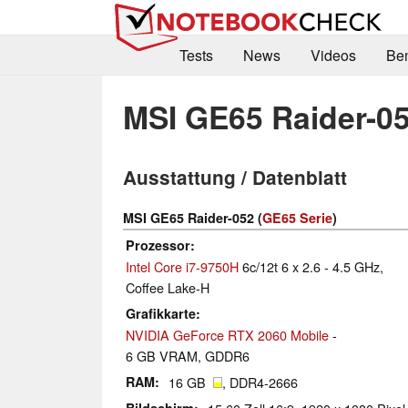
Tests
News
Videos
Be
MSI GE65 Raider-0
Ausstattung / Datenblatt
MSI GE65 Raider-052 (
GE65 Serie
)
Prozessor
Intel Core i7-9750H
6c/12t 6 x 2.6 - 4.5 GHz,
Coffee Lake-H
Grafikkarte
NVIDIA GeForce RTX 2060 Mobile
-
6 GB VRAM, GDDR6
RAM
16 GB
, DDR4-2666