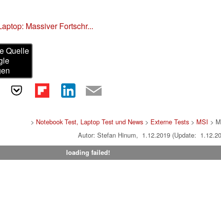
ptop: Massiver Fortschr...
e Quelle
gle
gen
>
Notebook Test, Laptop Test und News
>
Externe Tests
>
MSI
> M
Autor: Stefan Hinum, 1.12.2019 (Update: 1.12.2
loading failed!