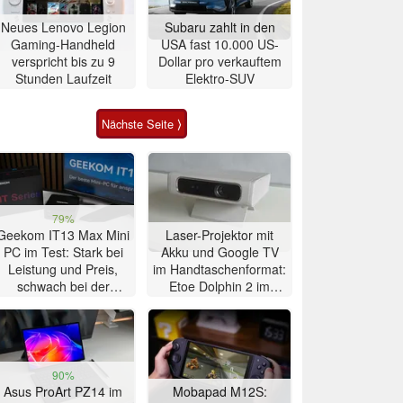
Neues Lenovo Legion
Subaru zahlt in den
Gaming-Handheld
USA fast 10.000 US-
verspricht bis zu 9
Dollar pro verkauftem
Stunden Laufzeit
Elektro-SUV
Nächste Seite ⟩
79%
Geekom IT13 Max Mini
Laser-Projektor mit
PC im Test: Stark bei
Akku und Google TV
Leistung und Preis,
im Handtaschenformat:
schwach bei der
Etoe Dolphin 2 im
Kühlung
Praxis-Test
90%
Asus ProArt PZ14 im
Mobapad M12S: