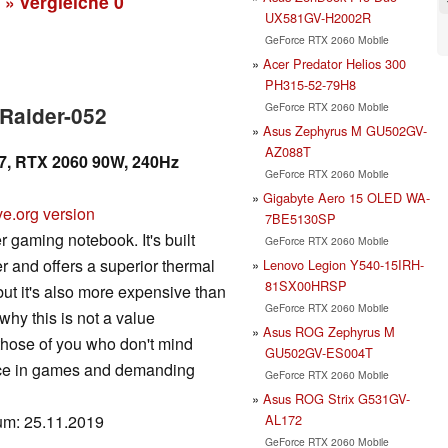
» vergleiche
0
UX581GV-H2002R
GeForce RTX 2060 Mobile
Acer Predator Helios 300
PH315-52-79H8
GeForce RTX 2060 Mobile
 Raider-052
Asus Zephyrus M GU502GV-
AZ088T
i7, RTX 2060 90W, 240Hz
GeForce RTX 2060 Mobile
Gigabyte Aero 15 OLED WA-
ve.org version
7BE5130SP
 gaming notebook. It's built
GeForce RTX 2060 Mobile
ter and offers a superior thermal
Lenovo Legion Y540-15IRH-
81SX00HRSP
but it's also more expensive than
GeForce RTX 2060 Mobile
 why this is not a value
Asus ROG Zephyrus M
r those of you who don't mind
GU502GV-ES004T
nce in games and demanding
GeForce RTX 2060 Mobile
Asus ROG Strix G531GV-
AL172
tum: 25.11.2019
GeForce RTX 2060 Mobile