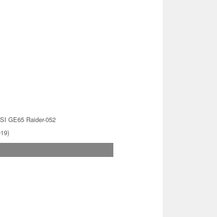
SI GE65 Raider-052
019)