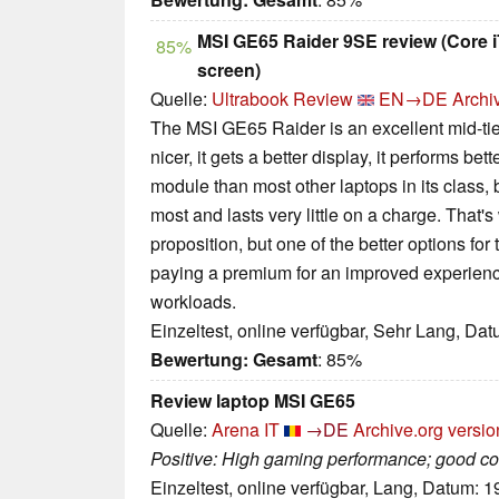
MSI GE65 Raider 9SE review (Core 
85%
screen)
Quelle:
Ultrabook Review
EN→DE
Archi
The MSI GE65 Raider is an excellent mid-tier
nicer, it gets a better display, it performs bet
module than most other laptops in its class, 
most and lasts very little on a charge. That's
proposition, but one of the better options fo
paying a premium for an improved experie
workloads.
Einzeltest, online verfügbar, Sehr Lang, Da
Bewertung:
Gesamt
: 85%
Review laptop MSI GE65
Quelle:
Arena IT
→DE
Archive.org versio
Positive: High gaming performance; good co
Einzeltest, online verfügbar, Lang, Datum: 