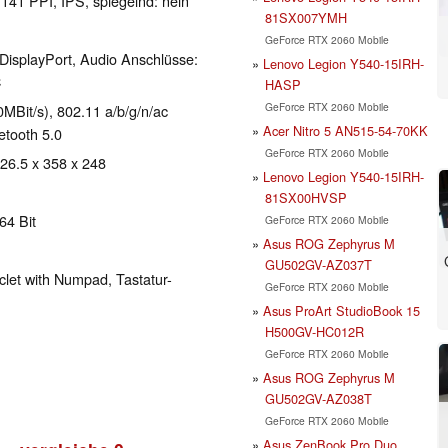
 141 PPI, IPS, spiegelnd: nein
81SX007YMH
GeForce RTX 2060 Mobile
DisplayPort, Audio Anschlüsse:
Lenovo Legion Y540-15IRH-
C
HASP
GeForce RTX 2060 Mobile
Bit/s), 802.11 a/b/g/n/ac
Acer Nitro 5 AN515-54-70KK
uetooth 5.0
GeForce RTX 2060 Mobile
 26.5 x 358 x 248
Lenovo Legion Y540-15IRH-
81SX00HVSP
64 Bit
GeForce RTX 2060 Mobile
Asus ROG Zephyrus M
GU502GV-AZ037T
clet with Numpad, Tastatur-
GeForce RTX 2060 Mobile
Asus ProArt StudioBook 15
H500GV-HC012R
GeForce RTX 2060 Mobile
Asus ROG Zephyrus M
GU502GV-AZ038T
GeForce RTX 2060 Mobile
Asus ZenBook Pro Duo