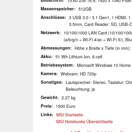
Bildschirm
15.60 Zoll 16:9, 1920 x 1080 Pixel
Massenspeicher
512GB
Anschlüsse
3 USB 3.0 / 3.1 Gen1, 1 HDMI, 1 
3.5mm, Card Reader: SD, USB-
Netzwerk
10/100/1000 LAN Card (10/100/1000M
(a/b/g/n = Wi-Fi 4/ac = Wi-Fi 5/), Bl
Abmessungen
Höhe x Breite x Tiefe (in mm):
Akku
51 Wh Lithium-Ion, 6-cell
Betriebssystem
Microsoft Windows 10 Home 
Kamera
Webcam: HD 720p
Sonstiges
Lautsprecher: Stereo, Tastatur: Chi
Beleuchtung: ja
Gewicht
2.27 kg
Preis
1500 Euro
Links
MSI Startseite
MSI Notebooks Übersichtseite