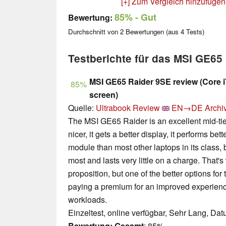
[+] Zum Vergleich hinzufügen
85%
- Gut
Bewertung:
Durchschnitt von
2
Bewertungen (aus
4
Tests)
Testberichte für das MSI GE65
MSI GE65 Raider 9SE review (Core 
85%
screen)
Quelle:
Ultrabook Review
EN→DE
Archi
The MSI GE65 Raider is an excellent mid-tier
nicer, it gets a better display, it performs bet
module than most other laptops in its class, 
most and lasts very little on a charge. That's
proposition, but one of the better options fo
paying a premium for an improved experie
workloads.
Einzeltest, online verfügbar, Sehr Lang, Da
Bewertung:
Gesamt
: 85%