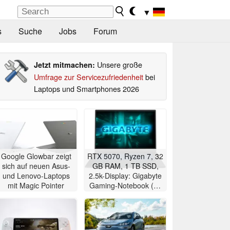
▼
s
Suche
Jobs
Forum
Unsere große
Jetzt mitmachen:
Umfrage zur Servicezufriedenheit
bei
Laptops und Smartphones 2026
Google Glowbar zeigt
RTX 5070, Ryzen 7, 32
sich auf neuen Asus-
GB RAM, 1 TB SSD,
und Lenovo-Laptops
2.5k-Display: Gigabyte
mit Magic Pointer
Gaming-Notebook (18
Zoll) im Angebot