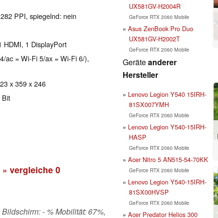
UX581GV-H2004R
 282 PPI, spiegelnd: nein
GeForce RTX 2060 Mobile
Asus ZenBook Pro Duo
UX581GV-H2002T
1 HDMI, 1 DisplayPort
GeForce RTX 2060 Mobile
4/ac = Wi-Fi 5/ax = Wi-Fi 6/),
Geräte
anderer
Hersteller
 23 x 359 x 246
Lenovo Legion Y540 15IRH-
 Bit
81SX007YMH
GeForce RTX 2060 Mobile
Lenovo Legion Y540-15IRH-
HASP
GeForce RTX 2060 Mobile
Acer Nitro 5 AN515-54-70KK
» vergleiche
0
GeForce RTX 2060 Mobile
Lenovo Legion Y540-15IRH-
81SX00HVSP
GeForce RTX 2060 Mobile
 Bildschirm: - % Mobilität: 67%,
Acer Predator Helios 300