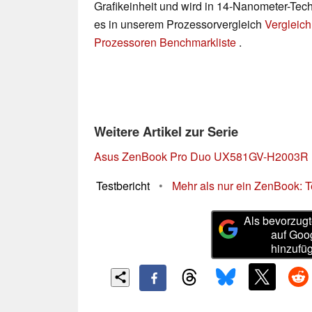
Grafikeinheit und wird in 14-Nanometer-Techn
es in unserem Prozessorvergleich
Vergleich
Prozessoren Benchmarkliste
.
Weitere Artikel zur Serie
Asus ZenBook Pro Duo UX581GV-H2003R
Testbericht
•
Mehr als nur ein ZenBook: 
Als bevorzugt
auf Goo
hinzufü