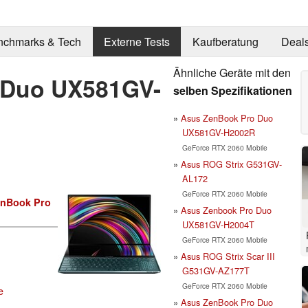
nchmarks & Tech
Externe Tests
Kaufberatung
Deal
Ähnliche Geräte mit den
 Duo UX581GV-
selben Spezifikationen
Asus ZenBook Pro Duo
UX581GV-H2002R
GeForce RTX 2060 Mobile
Asus ROG Strix G531GV-
AL172
GeForce RTX 2060 Mobile
nBook Pro
Asus Zenbook Pro Duo
UX581GV-H2004T
GeForce RTX 2060 Mobile
Asus ROG Strix Scar III
G531GV-AZ177T
GeForce RTX 2060 Mobile
e
Asus ZenBook Pro Duo