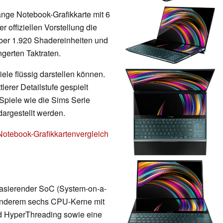
ange Notebook-Grafikkarte mit 6
 offiziellen Vorstellung die
über 1.920 Shadereinheiten und
ngerten Taktraten.
ele flüssig darstellen können.
erer Detailstufe gespielt
Spiele wie die Sims Serie
dargestellt werden.
Notebook-Grafikkartenvergleich
 basierender SoC (System-on-a-
r anderem sechs CPU-Kerne mit
nd HyperThreading sowie eine