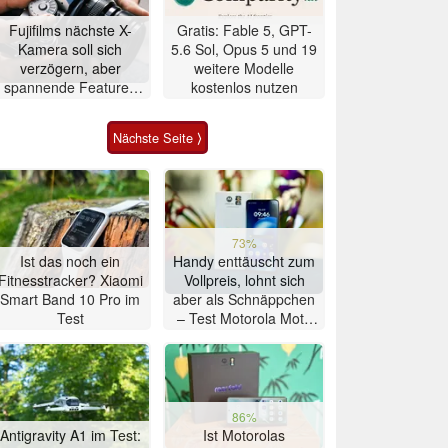
Fujifilms nächste X-
Gratis: Fable 5, GPT-
Kamera soll sich
5.6 Sol, Opus 5 und 19
verzögern, aber
weitere Modelle
spannende Features
kostenlos nutzen
erhalten
Nächste Seite ⟩
73%
Ist das noch ein
Handy enttäuscht zum
Fitnesstracker? Xiaomi
Vollpreis, lohnt sich
Smart Band 10 Pro im
aber als Schnäppchen
Test
– Test Motorola Moto
G47 Smartphone
86%
Antigravity A1 im Test:
Ist Motorolas