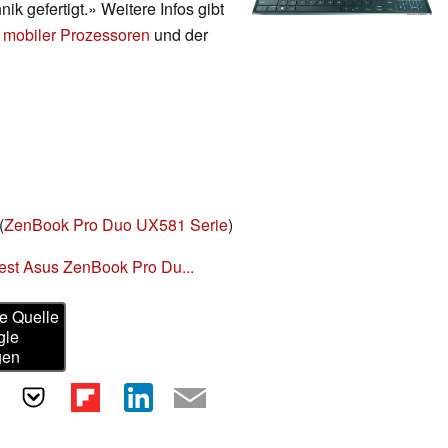
ik gefertigt.» Weitere Infos gibt
 mobiler Prozessoren
und der
(
ZenBook Pro Duo UX581 Serie
)
Test Asus ZenBook Pro Du...
e Quelle
gle
gen