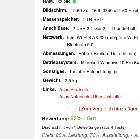
RAM
32 GB
Bildschirm
15.60 Zoll 16:9, 3840 x 2160 Pixel
Massenspeicher
1 TB SSD
Anschlüsse
2 USB 3.1 Gen2, 1 Thunderbolt, 
Netzwerk
Intel Wi-Fi 6 AX200 (a/b/g/n = Wi-Fi 
Bluetooth 5.0
Abmessungen
Höhe x Breite x Tiefe (in mm):
Betriebssystem
Microsoft Windows 10 Pro 64
Sonstiges
Tastatur-Beleuchtung: ja
Gewicht
2.5 kg
Links
Asus Startseite
Asus Notebooks Übersichtseite
[+] Zum Vergleich hinzufügen
82%
- Gut
Bewertung:
Durchschnitt von
1
Bewertungen (aus
4
Tests)
Preis: 85%, Leistung: 76%, Ausstattung: - %,