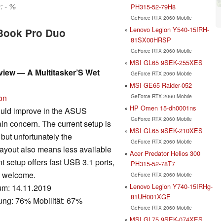
: - %
PH315-52-79H8
GeForce RTX 2060 Mobile
Lenovo Legion Y540-15IRH-
nBook Pro Duo
81SX00HRSP
GeForce RTX 2060 Mobile
MSI GL65 9SEK-255XES
iew — A Multitasker’S Wet
GeForce RTX 2060 Mobile
MSI GE65 Raider-052
GeForce RTX 2060 Mobile
on
HP Omen 15-dh0001ns
ould improve in the ASUS
GeForce RTX 2060 Mobile
n concern. The current setup is
MSI GL65 9SEK-210XES
but unfortunately the
GeForce RTX 2060 Mobile
 layout also means less available
Acer Predator Helios 300
nt setup offers fast USB 3.1 ports,
PH315-52-78T7
be welcome.
GeForce RTX 2060 Mobile
Lenovo Legion Y740-15IRHg-
tum: 14.11.2019
81UH001XGE
ung: 76% Mobilität: 67%
GeForce RTX 2060 Mobile
MSI GL75 9SEK-074XES