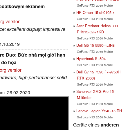
 dodatkowym ekranem
GeForce RTX 2060 Mobile
HP Omen 15-dh0105tx
GeForce RTX 2060 Mobile
rg version
Acer Predator Helios 300
e; excellent display; impressive
PH315-52-71KD
GeForce RTX 2060 Mobile
14.10.2019
Dell G5 15 5590-FJJN8
GeForce RTX 2060 Mobile
Pro Duo: Bức phá mọi giới hạn
Hyperbook SL504
ế đồ họa
GeForce RTX 2060 Mobile
org version
Dell G7 15 7590 (i7-9750H,
hardware; high performance; solid
RTX 2060)
GeForce RTX 2060 Mobile
Schenker XMG Pro 15-
tum: 26.03.2020
M19mbm
GeForce RTX 2060 Mobile
Lenovo Legion Y540-15IRH
GeForce RTX 2060 Mobile
Geräte eines
anderen