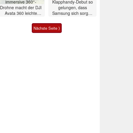
immersive 360°-
Klapphandy-Debut so
Drohne macht der DJI
gelungen, dass
Avata 360 leichte
Samsung sich sorgen
Konkurrenz
muss? – Razr Fold
Smartphone im Test
Nächste Seite ⟩