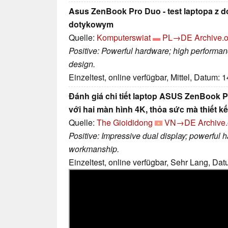
Asus ZenBook Pro Duo - test laptopa z
dotykowym
Quelle:
Komputerswiat
PL→DE
Archive.o
Positive: Powerful hardware; high performanc
design.
Einzeltest, online verfügbar, Mittel, Datum: 
Đánh giá chi tiết laptop ASUS ZenBook 
với hai màn hình 4K, thỏa sức mà thiết k
Quelle:
The Gioididong
VN→DE
Archive.
Positive: Impressive dual display; powerful 
workmanship.
Einzeltest, online verfügbar, Sehr Lang, Da