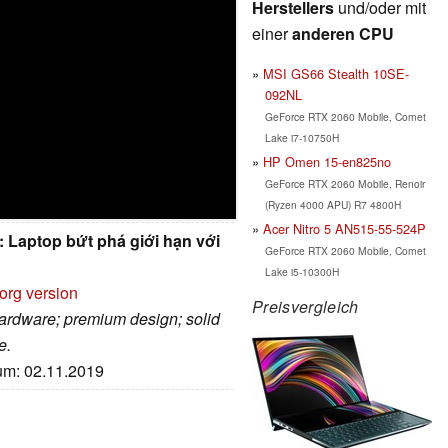
Herstellers
und/oder mit
einer
anderen CPU
MSI GS66 Stealth 10SE-
092NL
GeForce RTX 2060 Mobile, Comet
Lake i7-10750H
HP Omen 15-en825no
GeForce RTX 2060 Mobile, Renoir
(Ryzen 4000 APU) R7 4800H
Acer Nitro 5 AN515-55-524P
Laptop bứt phá giới hạn với
GeForce RTX 2060 Mobile, Comet
Lake i5-10300H
org version
Preisvergleich
hardware; premium design; solid
e.
tum: 02.11.2019