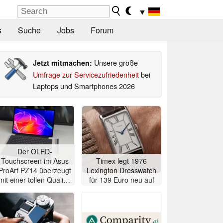
▼
s
Suche
Jobs
Forum
Unsere große
Jetzt mitmachen:
Umfrage zur Servicezufriedenheit
bei
Laptops und Smartphones 2026
Der OLED-
Touchscreen im Asus
Timex legt 1976
ProArt PZ14 überzeugt
Lexington Dresswatch
mit einer tollen Qualität
für 139 Euro neu auf
ohne körnigen
Bildeindruck