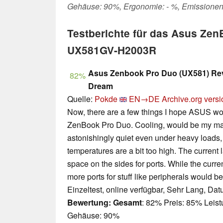
Gehäuse: 90%, Ergonomie: - %, Emissionen
Testberichte für das Asus Ze
UX581GV-H2003R
Asus Zenbook Pro Duo (UX581) Rev
82%
Dream
Quelle:
Pokde
EN→DE
Archive.org versi
Now, there are a few things I hope ASUS w
ZenBook Pro Duo. Cooling, would be my mai
astonishingly quiet even under heavy loads, 
temperatures are a bit too high. The current
space on the sides for ports. While the curre
more ports for stuff like peripherals would 
Einzeltest, online verfügbar, Sehr Lang, Da
Bewertung:
Gesamt
: 82% Preis: 85% Leist
Gehäuse: 90%