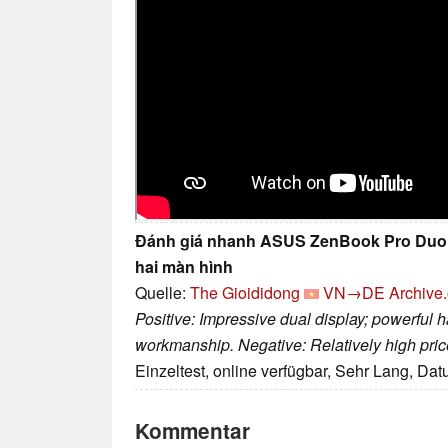
Đánh giá nhanh ASUS ZenBook Pro Duo: 
hai màn hình
Quelle:
The Gioididong
VN→DE
Archive.
Positive: Impressive dual display; powerful 
workmanship. Negative: Relatively high pric
Einzeltest, online verfügbar, Sehr Lang, Da
Kommentar