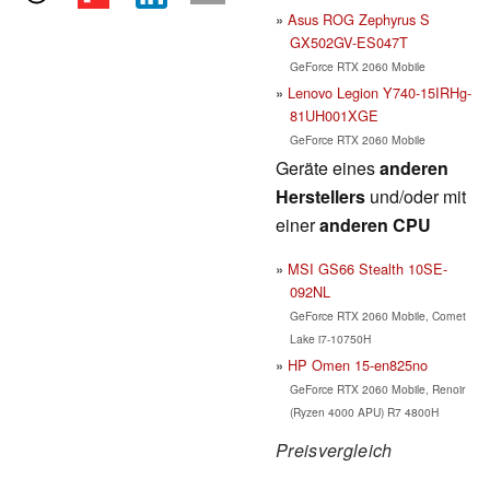
Asus ROG Zephyrus S
GX502GV-ES047T
GeForce RTX 2060 Mobile
Lenovo Legion Y740-15IRHg-
81UH001XGE
GeForce RTX 2060 Mobile
Geräte eines
anderen
Herstellers
und/oder mit
einer
anderen CPU
MSI GS66 Stealth 10SE-
092NL
GeForce RTX 2060 Mobile, Comet
Lake i7-10750H
HP Omen 15-en825no
GeForce RTX 2060 Mobile, Renoir
(Ryzen 4000 APU) R7 4800H
Preisvergleich