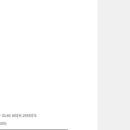
 GL65 9SEK-255XES
020)