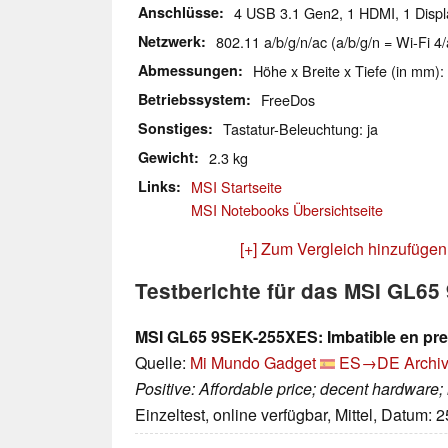
Anschlüsse
4 USB 3.1 Gen2, 1 HDMI, 1 Displ
Netzwerk
802.11 a/b/g/n/ac (a/b/g/n = Wi-Fi 4/
Abmessungen
Höhe x Breite x Tiefe (in mm):
Betriebssystem
FreeDos
Sonstiges
Tastatur-Beleuchtung: ja
Gewicht
2.3 kg
Links
MSI Startseite
MSI Notebooks Übersichtseite
[+] Zum Vergleich hinzufügen
Testberichte für das MSI GL6
MSI GL65 9SEK-255XES: Imbatible en pre
Quelle:
Mi Mundo Gadget
ES→DE
Archiv
Positive: Affordable price; decent hardware
Einzeltest, online verfügbar, Mittel, Datum: 