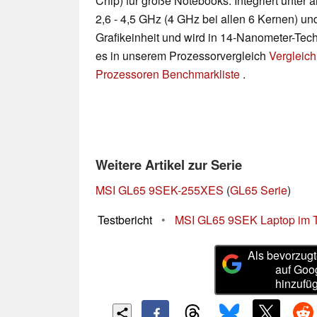
Chip) für große Notebooks. Integriert unte
2,6 - 4,5 GHz (4 GHz bei allen 6 Kernen) u
Grafikeinheit und wird in 14-Nanometer-Techn
es in unserem Prozessorvergleich
Vergleich
Prozessoren Benchmarkliste
.
Weitere Artikel zur Serie
MSI GL65 9SEK-255XES
(
GL65 Serie
)
Testbericht
•
MSI GL65 9SEK Laptop im Test
Als bevorzugt
auf Goo
hinzufü