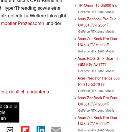
r anderem sechs CPU-Kerne mit
HP Omen 15-dh0001ns
nd HyperThreading sowie eine
GeForce RTX 2060 Mobile
ik gefertigt.» Weitere Infos gibt
Asus Zenbook Pro Duo
 mobiler Prozessoren
und der
UX581GV-H2004T
GeForce RTX 2060 Mobile
Asus ZenBook Pro Duo
UX581GV-H2003R
GeForce RTX 2060 Mobile
Asus ROG Strix Scar III
G531GV-AZ177T
GeForce RTX 2060 Mobile
Acer Predator Helios 300
PH315-52-78T7
: deutlich portabler a...
GeForce RTX 2060 Mobile
Asus ZenBook Pro Duo
UX581GV-H2004R
e Quelle
GeForce RTX 2060 Mobile
gle
Asus ZenBook Pro Duo
gen
UX581GV-H2002T
GeForce RTX 2060 Mobile