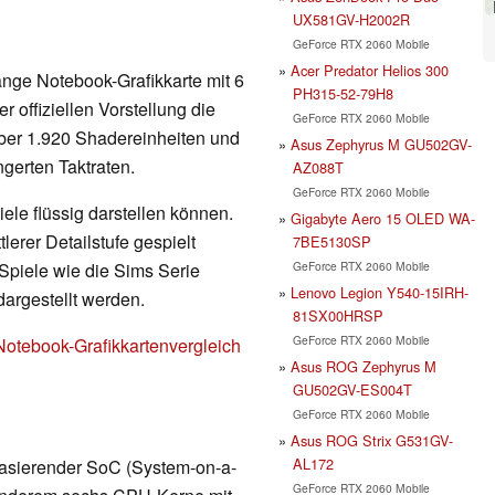
UX581GV-H2002R
GeForce RTX 2060 Mobile
Acer Predator Helios 300
ange Notebook-Grafikkarte mit 6
PH315-52-79H8
 offiziellen Vorstellung die
GeForce RTX 2060 Mobile
über 1.920 Shadereinheiten und
Asus Zephyrus M GU502GV-
ngerten Taktraten.
AZ088T
GeForce RTX 2060 Mobile
ele flüssig darstellen können.
Gigabyte Aero 15 OLED WA-
erer Detailstufe gespielt
7BE5130SP
GeForce RTX 2060 Mobile
Spiele wie die Sims Serie
Lenovo Legion Y540-15IRH-
dargestellt werden.
81SX00HRSP
GeForce RTX 2060 Mobile
Notebook-Grafikkartenvergleich
Asus ROG Zephyrus M
GU502GV-ES004T
GeForce RTX 2060 Mobile
Asus ROG Strix G531GV-
AL172
 basierender SoC (System-on-a-
GeForce RTX 2060 Mobile