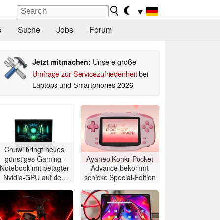
▼
s
Suche
Jobs
Forum
Unsere große
Jetzt mitmachen:
Umfrage zur Servicezufriedenheit
bei
Laptops und Smartphones 2026
Chuwi bringt neues
günstiges Gaming-
Ayaneo Konkr Pocket
Notebook mit betagter
Advance bekommt
Nvidia-GPU auf den
schicke Special-Edition
Markt