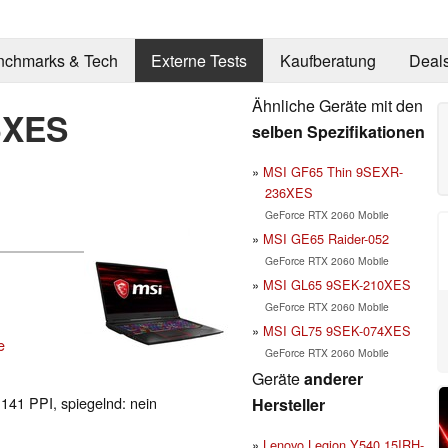
nchmarks & Tech
Externe Tests
Kaufberatung
Deal
Ähnliche Geräte mit den
5XES
selben Spezifikationen
MSI GF65 Thin 9SEXR-
236XES
GeForce RTX 2060 Mobile
MSI GE65 Raider-052
GeForce RTX 2060 Mobile
MSI GL65 9SEK-210XES
GeForce RTX 2060 Mobile
MSI GL75 9SEK-074XES
e
GeForce RTX 2060 Mobile
Geräte
anderer
 141 PPI, spiegelnd: nein
Hersteller
Lenovo Legion Y540 15IRH-