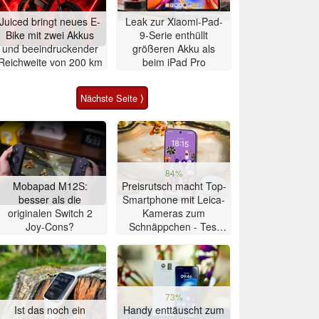
Juiced bringt neues E-
Leak zur Xiaomi-Pad-
Bike mit zwei Akkus
9-Serie enthüllt
und beeindruckender
größeren Akku als
Reichweite von 200 km
beim iPad Pro
Nächste Seite ⟩
84%
Mobapad M12S:
Preisrutsch macht Top-
besser als die
Smartphone mit Leica-
originalen Switch 2
Kameras zum
Joy-Cons?
Schnäppchen - Test
Xiaomi 17T
73%
Ist das noch ein
Handy enttäuscht zum