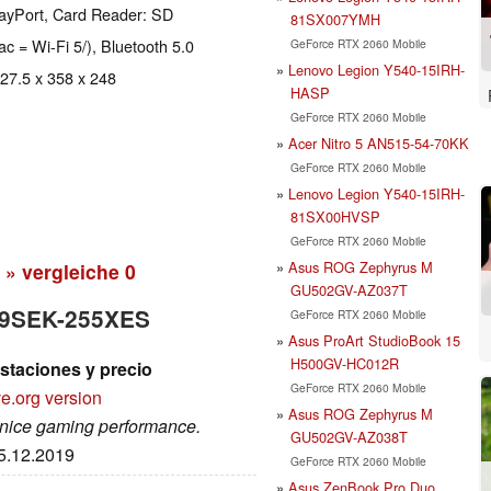
ayPort, Card Reader: SD
81SX007YMH
ac = Wi-Fi 5/), Bluetooth 5.0
GeForce RTX 2060 Mobile
Lenovo Legion Y540-15IRH-
 27.5 x 358 x 248
HASP
GeForce RTX 2060 Mobile
Acer Nitro 5 AN515-54-70KK
GeForce RTX 2060 Mobile
Lenovo Legion Y540-15IRH-
81SX00HVSP
GeForce RTX 2060 Mobile
Asus ROG Zephyrus M
» vergleiche
0
GU502GV-AZ037T
5 9SEK-255XES
GeForce RTX 2060 Mobile
Asus ProArt StudioBook 15
H500GV-HC012R
staciones y precio
GeForce RTX 2060 Mobile
e.org version
Asus ROG Zephyrus M
; nice gaming performance.
GU502GV-AZ038T
25.12.2019
GeForce RTX 2060 Mobile
Asus ZenBook Pro Duo