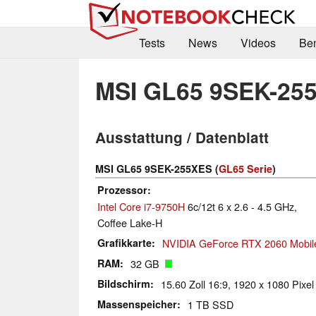
Tests
News
Videos
Be
MSI GL65 9SEK-25
Ausstattung / Datenblatt
MSI GL65 9SEK-255XES (
GL65 Serie
)
Prozessor
Intel Core i7-9750H
6c/12t 6 x 2.6 - 4.5 GHz,
Coffee Lake-H
Grafikkarte
NVIDIA GeForce RTX 2060 Mobil
RAM
32 GB
Bildschirm
15.60 Zoll 16:9, 1920 x 1080 Pixel
Massenspeicher
1 TB SSD