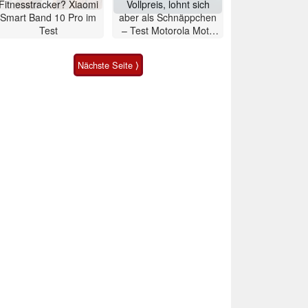
Fitnesstracker? Xiaomi
Vollpreis, lohnt sich
Smart Band 10 Pro im
aber als Schnäppchen
Test
– Test Motorola Moto
G47 Smartphone
Nächste Seite ⟩