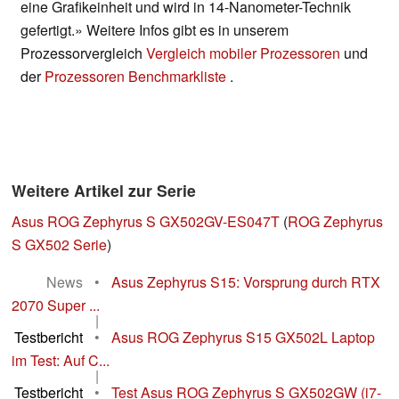
eine Grafikeinheit und wird in 14-Nanometer-Technik
gefertigt.» Weitere Infos gibt es in unserem
Prozessorvergleich
Vergleich mobiler Prozessoren
und
der
Prozessoren Benchmarkliste
.
Weitere Artikel zur Serie
Asus ROG Zephyrus S GX502GV-ES047T
(
ROG Zephyrus
S GX502 Serie
)
News
•
Asus Zephyrus S15: Vorsprung durch RTX
2070 Super ...
|
Testbericht
•
Asus ROG Zephyrus S15 GX502L Laptop
im Test: Auf C...
|
Testbericht
•
Test Asus ROG Zephyrus S GX502GW (i7-