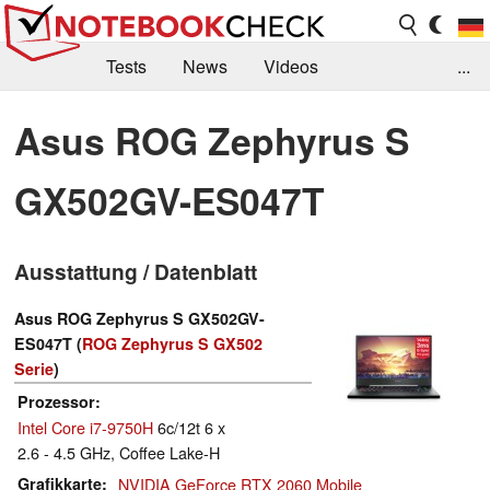
Tests
News
Videos
...
Benchmarks & Tech
Externe Tests
Asus ROG Zephyrus S
Kaufberatung
Deals
Suche
Jobs
GX502GV-ES047T
Forum
Ausstattung / Datenblatt
Asus ROG Zephyrus S GX502GV-
ES047T (
ROG Zephyrus S GX502
Serie
)
Prozessor
Intel Core i7-9750H
6c/12t 6 x
2.6 - 4.5 GHz, Coffee Lake-H
Grafikkarte
NVIDIA GeForce RTX 2060 Mobile