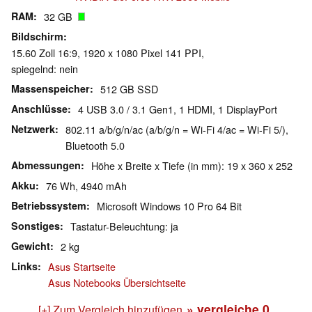
RAM
32 GB
Bildschirm
15.60 Zoll 16:9, 1920 x 1080 Pixel 141 PPI,
spiegelnd: nein
Massenspeicher
512 GB SSD
Anschlüsse
4 USB 3.0 / 3.1 Gen1, 1 HDMI, 1 DisplayPort
Netzwerk
802.11 a/b/g/n/ac (a/b/g/n = Wi-Fi 4/ac = Wi-Fi 5/),
Bluetooth 5.0
Abmessungen
Höhe x Breite x Tiefe (in mm): 19 x 360 x 252
Akku
76 Wh, 4940 mAh
Betriebssystem
Microsoft Windows 10 Pro 64 Bit
Sonstiges
Tastatur-Beleuchtung: ja
Gewicht
2 kg
Links
Asus Startseite
Asus Notebooks Übersichtseite
» vergleiche
0
[+] Zum Vergleich hinzufügen