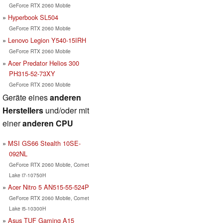
GeForce RTX 2060 Mobile
Hyperbook SL504
GeForce RTX 2060 Mobile
Lenovo Legion Y540-15IRH
GeForce RTX 2060 Mobile
Acer Predator Helios 300
PH315-52-73XY
GeForce RTX 2060 Mobile
Geräte eines
anderen
Herstellers
und/oder mit
einer
anderen CPU
MSI GS66 Stealth 10SE-
092NL
GeForce RTX 2060 Mobile, Comet
Lake i7-10750H
Acer Nitro 5 AN515-55-524P
GeForce RTX 2060 Mobile, Comet
Lake i5-10300H
Asus TUF Gaming A15