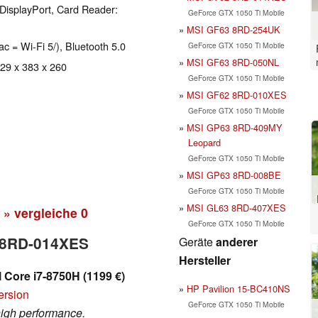
DisplayPort, Card Reader:
GeForce GTX 1050 Ti Mobile
MSI GF63 8RD-254UK
ac = Wi-Fi 5/), Bluetooth 5.0
GeForce GTX 1050 Ti Mobile
MSI GF63 8RD-050NL
 29 x 383 x 260
GeForce GTX 1050 Ti Mobile
MSI GF62 8RD-010XES
GeForce GTX 1050 Ti Mobile
MSI GP63 8RD-409MY
Leopard
GeForce GTX 1050 Ti Mobile
MSI GP63 8RD-008BE
GeForce GTX 1050 Ti Mobile
MSI GL63 8RD-407XES
» vergleiche
0
GeForce GTX 1050 Ti Mobile
3 8RD-014XES
Geräte
anderer
Hersteller
l Core i7-8750H (1199 €)
HP Pavilion 15-BC410NS
ersion
GeForce GTX 1050 Ti Mobile
high performance.