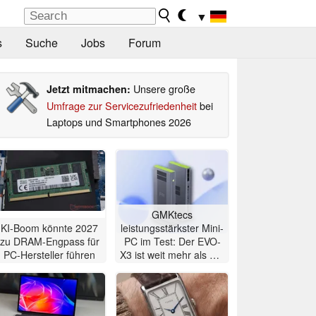
▼
s
Suche
Jobs
Forum
Unsere große
Jetzt mitmachen:
Umfrage zur Servicezufriedenheit
bei
Laptops und Smartphones 2026
GMKtecs
KI-Boom könnte 2027
leistungsstärkster Mini-
zu DRAM-Engpass für
PC im Test: Der EVO-
PC-Hersteller führen
X3 ist weit mehr als nur
ein KI-PC