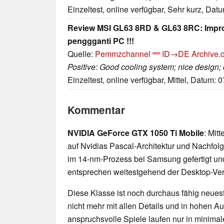
Einzeltest, online verfügbar, Sehr kurz, Dat
Review MSI GL63 8RD & GL63 8RC: Improv
penggganti PC !!!
Quelle:
Pemmzchannel
ID→DE
Archive.o
Positive: Good cooling system; nice design;
Einzeltest, online verfügbar, Mittel, Datum: 
Kommentar
NVIDIA GeForce GTX 1050 Ti Mobile
: Mit
auf Nvidias Pascal-Architektur und Nachfo
im 14-nm-Prozess bei Samsung gefertigt un
entsprechen weitestgehend der Desktop-Ver
Diese Klasse ist noch durchaus fähig neueste
nicht mehr mit allen Details und in hohen 
anspruchsvolle Spiele laufen nur in minimal