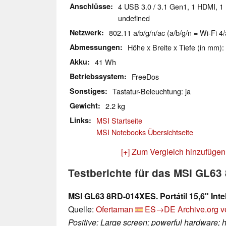
Anschlüsse
4 USB 3.0 / 3.1 Gen1, 1 HDMI, 1 
undefined
Netzwerk
802.11 a/b/g/n/ac (a/b/g/n = Wi-Fi 4/
Abmessungen
Höhe x Breite x Tiefe (in mm):
Akku
41 Wh
Betriebssystem
FreeDos
Sonstiges
Tastatur-Beleuchtung: ja
Gewicht
2.2 kg
Links
MSI Startseite
MSI Notebooks Übersichtseite
[+] Zum Vergleich hinzufügen
Testberichte für das MSI GL6
MSI GL63 8RD-014XES. Portátil 15,6" Inte
Quelle:
Ofertaman
ES→DE
Archive.org v
Positive: Large screen; powerful hardware; 