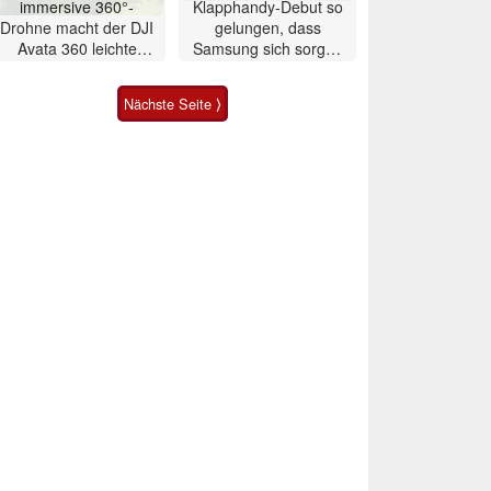
immersive 360°-
Klapphandy-Debut so
Drohne macht der DJI
gelungen, dass
Avata 360 leichte
Samsung sich sorgen
Konkurrenz
muss? – Razr Fold
Smartphone im Test
Nächste Seite ⟩