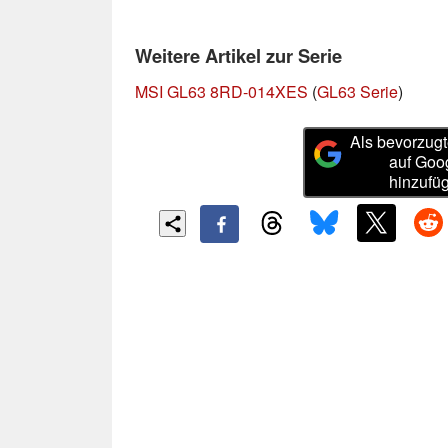
Weitere Artikel zur Serie
MSI GL63 8RD-014XES
(
GL63 Serie
)
Als bevorzugt
auf Goo
hinzufü