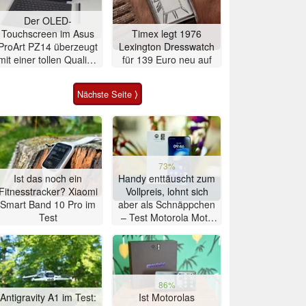
Der OLED-
Touchscreen im Asus
Timex legt 1976
ProArt PZ14 überzeugt
Lexington Dresswatch
mit einer tollen Qualität
für 139 Euro neu auf
ohne körnigen
Bildeindruck
Nächste Seite ⟩
73%
Ist das noch ein
Handy enttäuscht zum
Fitnesstracker? Xiaomi
Vollpreis, lohnt sich
Smart Band 10 Pro im
aber als Schnäppchen
Test
– Test Motorola Moto
G47 Smartphone
86%
Antigravity A1 im Test:
Ist Motorolas