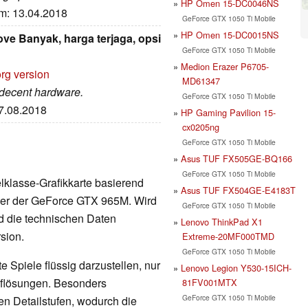
HP Omen 15-DC0046NS
um: 13.04.2018
GeForce GTX 1050 Ti Mobile
HP Omen 15-DC0015NS
e Banyak, harga terjaga, opsi
GeForce GTX 1050 Ti Mobile
Medion Erazer P6705-
rg version
MD61347
 decent hardware.
GeForce GTX 1050 Ti Mobile
07.08.2018
HP Gaming Pavilion 15-
cx0205ng
GeForce GTX 1050 Ti Mobile
Asus TUF FX505GE-BQ166
GeForce GTX 1050 Ti Mobile
telklasse-Grafikkarte basierend
Asus TUF FX504GE-E4183T
lger der GeForce GTX 965M. Wird
GeForce GTX 1050 Ti Mobile
d die technischen Daten
Lenovo ThinkPad X1
sion.
Extreme-20MF000TMD
GeForce GTX 1050 Ti Mobile
 Spiele flüssig darzustellen, nur
Lenovo Legion Y530-15ICH-
Auflösungen. Besonders
81FV001MTX
GeForce GTX 1050 Ti Mobile
en Detailstufen, wodurch die