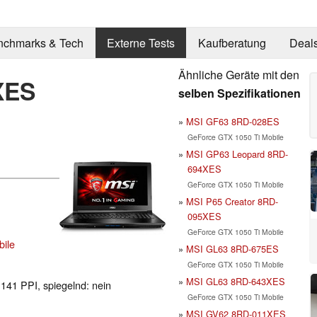
nchmarks & Tech
Externe Tests
Kaufberatung
Deal
Ähnliche Geräte mit den
XES
selben Spezifikationen
MSI GF63 8RD-028ES
GeForce GTX 1050 Ti Mobile
MSI GP63 Leopard 8RD-
694XES
GeForce GTX 1050 Ti Mobile
MSI P65 Creator 8RD-
095XES
GeForce GTX 1050 Ti Mobile
ile
MSI GL63 8RD-675ES
GeForce GTX 1050 Ti Mobile
MSI GL63 8RD-643XES
 141 PPI, spiegelnd: nein
GeForce GTX 1050 Ti Mobile
MSI GV62 8RD-011XES