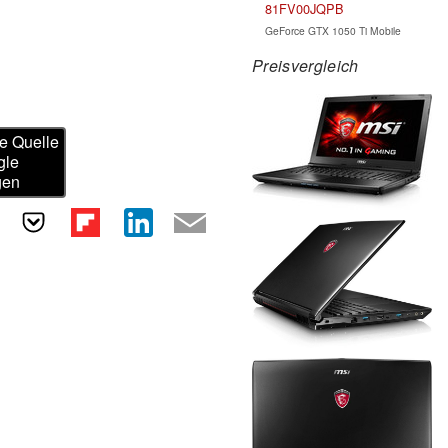
81FV00JQPB
GeForce GTX 1050 Ti Mobile
Preisvergleich
e Quelle
gle
gen