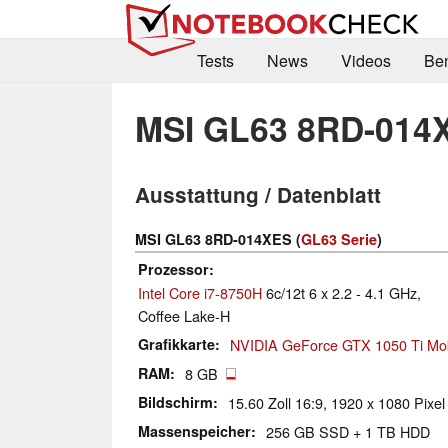
Tests
News
Videos
Be
MSI GL63 8RD-014
Ausstattung / Datenblatt
MSI GL63 8RD-014XES (
GL63 Serie
)
Prozessor
Intel Core i7-8750H
6c/12t 6 x 2.2 - 4.1 GHz,
Coffee Lake-H
Grafikkarte
NVIDIA GeForce GTX 1050 Ti Mob
RAM
8 GB
Bildschirm
15.60 Zoll 16:9, 1920 x 1080 Pixel
Massenspeicher
256 GB SSD + 1 TB HDD