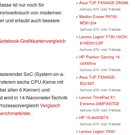
Asus TUF FX504GE-DM286
lasse ist nur noch für
GeForce GTX 1050 Ti Mobile
Stromverbrauch von modernen
Medion Erazer P6705-
nger und erlaubt auch bessere
MD61204
GeForce GTX 1050 Ti Mobile
Lenovo Legion Y730-15ICH-
Notebook-Grafikkartenvergleich
81HD001LSP
GeForce GTX 1050 Ti Mobile
HP Pavilion Gaming 15-
cx0000ns
GeForce GTX 1050 Ti Mobile
 basierender SoC (System-on-a-
Asus TUF FX505GE-
r anderem sechs CPU-Kerne mit
BQ159T
bei allen 6 Kernen) und
GeForce GTX 1050 Ti Mobile
nd wird in 14-Nanometer-Technik
Lenovo ThinkPad X1
Extreme-20MF000TGE
 Prozessorvergleich
Vergleich
GeForce GTX 1050 Ti Mobile
enchmarkliste
.
HP 15-dc0036TX
GeForce GTX 1050 Ti Mobile
Lenovo Legion Y530-