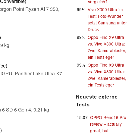
Convertible)
Vergleich?
orgon Point Ryzen AI 7 350,
99%
Vivo X300 Ultra im
Test: Foto-Wunder
setzt Samsung unter
Druck
)
99%
Oppo Find X9 Ultra
vs. Vivo X300 Ultra:
39 kg
Zwei Kamerabiester,
ein Testsieger
99%
Oppo Find X9 Ultra
ice)
vs. Vivo X300 Ultra:
 iGPU, Panther Lake Ultra X7
Zwei Kamerabiester,
ein Testsieger
Neueste externe
Tests
 6 SD 6 Gen 4, 0.21 kg
15.07
OPPO Reno16 Pro
review – actually
)
great, but…