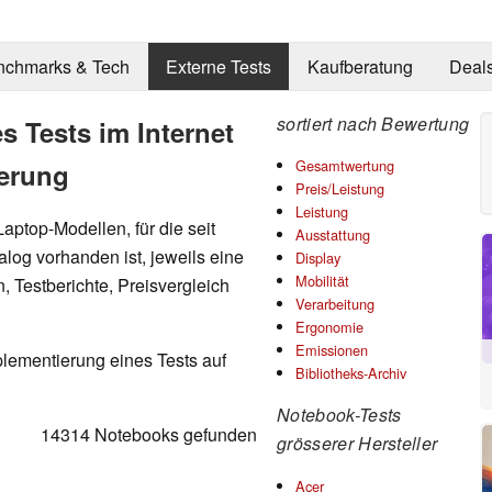
nchmarks & Tech
Externe Tests
Kaufberatung
Deal
sortiert nach Bewertung
s Tests im Internet
Gesamtwertung
ierung
Preis/Leistung
Leistung
ptop-Modellen, für die seit
Ausstattung
log vorhanden ist, jeweils eine
Display
Mobilität
n, Testberichte, Preisvergleich
Verarbeitung
Ergonomie
Emissionen
plementierung eines Tests auf
Bibliotheks-Archiv
Notebook-Tests
14314 Notebooks gefunden
grösserer Hersteller
Acer