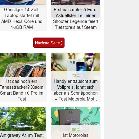
Günstiger 14-Zoll-
Erstmals unter 5 Euro:
Laptop startet mit
Aktuellster Teil einer
AMD-Hexa-Core und
Shooter-Legende feiert
16GB RAM
Tiefstpreis auf Steam
Nächste Seite ⟩
73%
Ist das noch ein
Handy enttäuscht zum
Fitnesstracker? Xiaomi
Vollpreis, lohnt sich
Smart Band 10 Pro im
aber als Schnäppchen
Test
– Test Motorola Moto
G47 Smartphone
86%
Antigravity A1 im Test:
Ist Motorolas