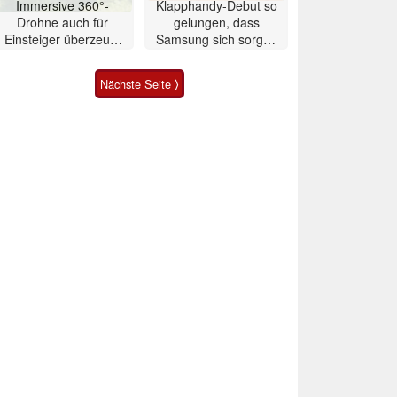
Immersive 360°-
Klapphandy-Debut so
Drohne auch für
gelungen, dass
Einsteiger überzeugt
Samsung sich sorgen
mit Einschränkungen
muss? – Razr Fold
Smartphone im Test
Nächste Seite ⟩