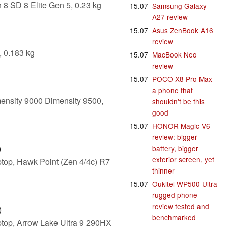
8 SD 8 Elite Gen 5, 0.23 kg
15.07
Samsung Galaxy
A27 review
15.07
Asus ZenBook A16
review
 0.183 kg
15.07
MacBook Neo
review
15.07
POCO X8 Pro Max –
a phone that
mensity 9000 Dimensity 9500,
shouldn't be this
good
15.07
HONOR Magic V6
review: bigger
)
battery, bigger
exterior screen, yet
top, Hawk Point (Zen 4/4c) R7
thinner
15.07
Oukitel WP500 Ultra
rugged phone
review tested and
)
benchmarked
top, Arrow Lake Ultra 9 290HX