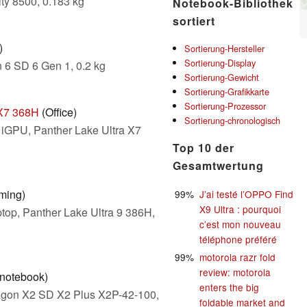
ty 8500, 0.183 kg
Notebook-Bibliothek
sortiert
)
Sortierung-Hersteller
Sortierung-Display
 6 SD 6 Gen 1, 0.2 kg
Sortierung-Gewicht
Sortierung-Grafikkarte
Sortierung-Prozessor
 X7 368H
(Office)
Sortierung-chronologisch
 iGPU, Panther Lake Ultra X7
Top 10 der
Gesamtwertung
ming)
99%
J’ai testé l’OPPO Find
X9 Ultra : pourquoi
op, Panther Lake Ultra 9 386H,
c’est mon nouveau
téléphone préféré
99%
motorola razr fold
review: motorola
notebook)
enters the big
agon X2 SD X2 Plus X2P-42-100,
foldable market and