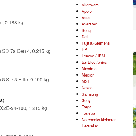
Alienware
Apple
Asus
n, 0.188 kg
Averatec
Benq
Dell
Fujitsu-Siemens
HP
 SD 7s Gen 4, 0.215 kg
Lenovo / IBM
LG Electronics
Maxdata
Medion
8 SD 8 Elite, 0.199 kg
MSI
Nexoc
Samsung
a)
Sony
Targa
 X2E-94-100, 1.213 kg
Toshiba
Notebooks kleinerer
Hersteller