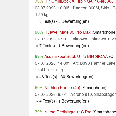
70%
HP OmniBook X Flip NGAI 16-ar0000
(
08.07.2026, 16.00", Radeon 860M, Strix / G
1.89 kg
» 3 Test(s) - 3 Bewertung(en)
90%
Huawei Mate 80 Pro Max
(Smartphone
07.07.2026, 6.90", unknown, unknown, 0.2
» 7 Test(s) - 1 Bewertung(en)
88%
Asus ExpertBook Ultra B9406CAA
(Off
07.07.2026, 14.00", Arc B390 Panther Lake
358H, 1.111 kg
» 46 Test(s) - 30 Bewertung(en)
80%
Nothing Phone (4b)
(Smartphone)
07.07.2026, 6.77", Adreno 810, Snapdragon
» 4 Test(s) - 1 Bewertung(en)
79%
Nubia RedMagic 11S Pro
(Smartphone