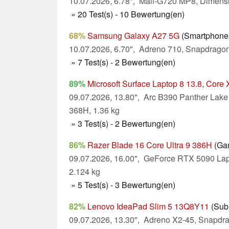
10.07.2026, 6.78", Mali-G720 MP8, Dimensi
» 20 Test(s) - 10 Bewertung(en)
68%
Samsung Galaxy A27 5G
(Smartphone
10.07.2026, 6.70", Adreno 710, Snapdragon
» 7 Test(s) - 2 Bewertung(en)
89%
Microsoft Surface Laptop 8 13.8, Core
09.07.2026, 13.80", Arc B390 Panther Lake
368H, 1.36 kg
» 3 Test(s) - 2 Bewertung(en)
86%
Razer Blade 16 Core Ultra 9 386H
(Ga
09.07.2026, 16.00", GeForce RTX 5090 Lapt
2.124 kg
» 5 Test(s) - 3 Bewertung(en)
82%
Lenovo IdeaPad Slim 5 13Q8Y11
(Sub
09.07.2026, 13.30", Adreno X2-45, Snapdr