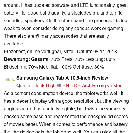
around. It has updated software and LTE functionality, great
battery life, good build quality, a sleek design, and terrific
sounding speakers. On the other hand, the processor is too
weak to even consider doing any serious work or gaming.
There also aren't many accessories that are easily
available.
Einzeltest, online verfügbar, Mittel, Datum: 08.11.2018
Bewertung:
Gesamt
: 70% Preis: 70% Leistung: 60%
Bildschirm: 70% Mobilität: 100% Gehäuse: 80%
Samsung Galaxy Tab A 10.5-inch Review
65%
Quelle:
Think Digit
EN→DE
Archive.org version
As a content consumption device, the tablet works well. It
has a decent display with a good resolution, but the viewing
angles suffer. The audio is legible, but I wish the speakers
packed some bass and represented the background scores
of movies better. When it comes to performance and battery
life, the device gets the job done well. You can play all the