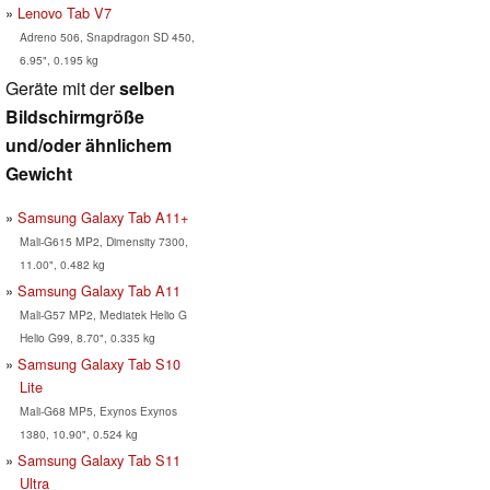
Lenovo Tab V7
Adreno 506, Snapdragon SD 450,
6.95", 0.195 kg
Geräte mit der
selben
Bildschirmgröße
und/oder ähnlichem
Gewicht
Samsung Galaxy Tab A11+
Mali-G615 MP2, Dimensity 7300,
11.00", 0.482 kg
Samsung Galaxy Tab A11
Mali-G57 MP2, Mediatek Helio G
Helio G99, 8.70", 0.335 kg
Samsung Galaxy Tab S10
Lite
Mali-G68 MP5, Exynos Exynos
1380, 10.90", 0.524 kg
Samsung Galaxy Tab S11
Ultra