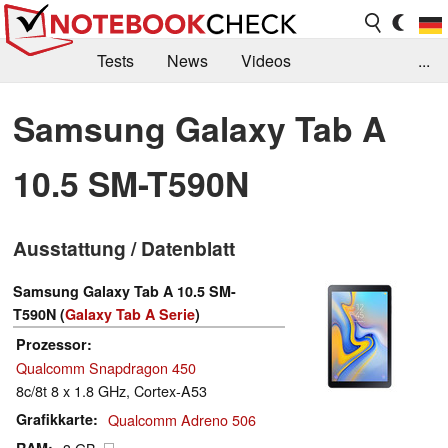
Tests
News
Videos
...
Benchmarks & Tech
Externe Tests
Samsung Galaxy Tab A
Kaufberatung
Deals
Suche
Jobs
10.5 SM-T590N
Forum
Ausstattung / Datenblatt
Samsung Galaxy Tab A 10.5 SM-
T590N (
Galaxy Tab A Serie
)
Prozessor
Qualcomm Snapdragon 450
8c/8t 8 x 1.8 GHz, Cortex-A53
Grafikkarte
Qualcomm Adreno 506