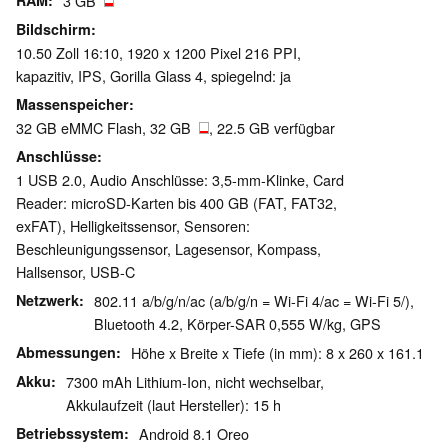
RAM
3 GB
Bildschirm
10.50 Zoll 16:10, 1920 x 1200 Pixel 216 PPI,
kapazitiv, IPS, Gorilla Glass 4, spiegelnd: ja
Massenspeicher
32 GB eMMC Flash, 32 GB
, 22.5 GB verfügbar
Anschlüsse
1 USB 2.0, Audio Anschlüsse: 3,5-mm-Klinke, Card
Reader: microSD-Karten bis 400 GB (FAT, FAT32,
exFAT), Helligkeitssensor, Sensoren:
Beschleunigungssensor, Lagesensor, Kompass,
Hallsensor, USB-C
Netzwerk
802.11 a/b/g/n/ac (a/b/g/n = Wi-Fi 4/ac = Wi-Fi 5/),
Bluetooth 4.2, Körper-SAR 0,555 W/kg, GPS
Abmessungen
Höhe x Breite x Tiefe (in mm): 8 x 260 x 161.1
Akku
7300 mAh Lithium-Ion, nicht wechselbar,
Akkulaufzeit (laut Hersteller): 15 h
Betriebssystem
Android 8.1 Oreo