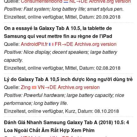
Quelle:
Consumentenbond
NL→DE
Archive.org version
Positive: Fast system; long battery life; smart stylus pen.
Einzeltest, online verfügbar, Mittel, Datum: 20.09.2018
On a essayé la Galaxy Tab A 10.5, la tablette de
Samsung qui veut mettre fin au règne de l'iPad
Quelle:
AndroidPit.fr
FR→DE
Archive.org version
Positive: Nice display; decent speakers; large battery
capacity.
Einzeltest, online verfügbar, Mittel, Datum: 02.08.2018
Lý do Galaxy Tab A 10,5 inch được lòng người dùng trẻ
Quelle:
Zing
VN→DE
Archive.org version
Positive: Powerful hardware; large battery capacity; nice
performance; long battery life.
Einzeltest, online verfügbar, Kurz, Datum: 08.10.2018
Đánh Giá Nhanh Samsung Galaxy Tab A (2018) 10.5: 4
Loa Ngoài Chất Âm Rất Hợp Xem Phim