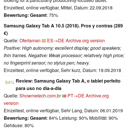
looking for a particularly productivity-focused tablet.
Einzeltest, online verfügbar, Mittel, Datum: 22.09.2018
Bewertung:
Gesamt
: 75%
Samsung Galaxy Tab A 10.5 (2018). Pros y contras (289
€)
Quelle:
Ofertaman
ES→DE
Archive.org version
Positive: High autonomy; excellent display; good speakers;
thin frames. Negative: Weak processor; relatively high price;
no fingerprint sensor; no stylus pen; heavy.
Einzeltest, online verfügbar, Sehr kurz, Datum: 19.09.2018
Review: Samsung Galaxy Tab A, o tablet perfeito
84%
para uso no dia-a-dia
Quelle:
Showmetech.com.br
PT→DE
Archive.org
version
Einzeltest, online verfügbar, Sehr Lang, Datum: 06.01.2019
Bewertung:
Gesamt
: 84% Leistung: 90% Mobilität: 90%
Gehäuse: 80%