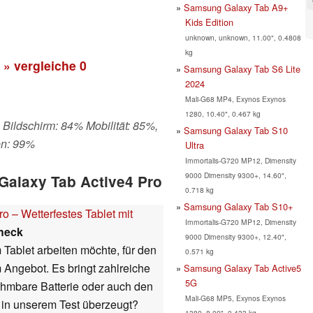
Samsung Galaxy Tab A9+
Kids Edition
unknown, unknown, 11.00", 0.4808
kg
» vergleiche
0
Samsung Galaxy Tab S6 Lite
2024
Mali-G68 MP4, Exynos Exynos
1280, 10.40", 0.467 kg
 Bildschirm: 84% Mobilität: 85%,
Samsung Galaxy Tab S10
en: 99%
Ultra
Immortalis-G720 MP12, Dimensity
9000 Dimensity 9300+, 14.60",
Galaxy Tab Active4 Pro
0.718 kg
Samsung Galaxy Tab S10+
 – Wetterfestes Tablet mit
Immortalis-G720 MP12, Dimensity
heck
9000 Dimensity 9300+, 12.40",
Tablet arbeiten möchte, für den
0.571 kg
Angebot. Es bringt zahlreiche
Samsung Galaxy Tab Active5
5G
ehmbare Batterie oder auch den
Mali-G68 MP5, Exynos Exynos
 in unserem Test überzeugt?
1380, 8.00", 0.433 kg