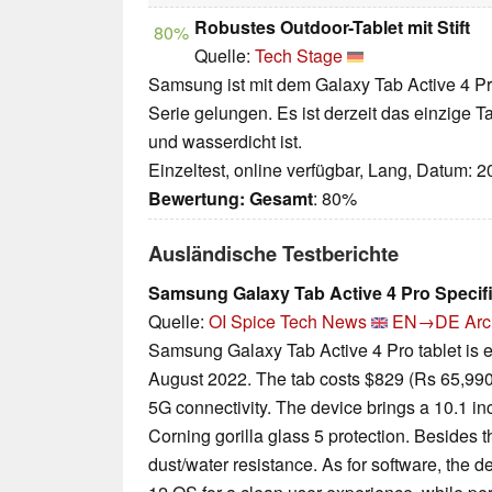
Robustes Outdoor-Tablet mit Stift
80%
Quelle:
Tech Stage
Samsung ist mit dem Galaxy Tab Active 4 Pr
Serie gelungen. Es ist derzeit das einzige Ta
und wasserdicht ist.
Einzeltest, online verfügbar, Lang, Datum: 
Bewertung:
Gesamt
: 80%
Ausländische Testberichte
Samsung Galaxy Tab Active 4 Pro Specif
Quelle:
OI Spice Tech News
EN→DE
Arc
Samsung Galaxy Tab Active 4 Pro tablet is e
August 2022. The tab costs $829 (Rs 65,990 
5G connectivity. The device brings a 10.1 i
Corning gorilla glass 5 protection. Besides t
dust/water resistance. As for software, the d