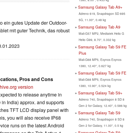
Samsung Galaxy Tab A9+
Adreno 619, Snapdragon SD 695
5G, 11.00", 0.48 kg
o ein gutes Update der Outdoor-
Samsung Galaxy Tab A9
blet mit guter Technik, das robust
Mali-G57 MP2, Mediatek Helio G
Helio G99, 8.70", 0.332 kg
20.01.2023
Samsung Galaxy Tab S9 FE
Plus
Mali-G68 MP5, Exynos Exynos
1380, 12.40", 0.627 kg
Samsung Galaxy Tab S9 FE
ications, Pros and Cons
Mali-G68 MP5, Exynos Exynos
1380, 10.90", 0.524 kg
hive.org version
Samsung Galaxy Tab S9+
xpected to release anytime in
Adreno 740, Snapdragon 8 SD 8
in India) approx. and supports
Gen 2 for Galaxy, 12.40", 0.586 kg
nches TFT LCD display panel with
Samsung Galaxy Tab S9
his, you will also receive IP68
Adreno 740, Snapdragon 8 SD 8
evice runs on the latest Android
Gen 2 for Galaxy, 11.00", 0.5 kg
Samsung Galaxy Tab S9