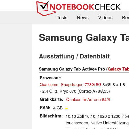
Tests
News
Videos
Be
Samsung Galaxy Ta
Ausstattung / Datenblatt
Samsung Galaxy Tab Active4 Pro (
Galaxy Tab
Prozessor
Qualcomm Snapdragon 778G 5G
8c/8t 8 x 1.8
- 2.4 GHz, Kryo 670 (Cortex-A78/A55)
Grafikkarte
Qualcomm Adreno 642L
RAM
4 GB
Bildschirm
10.10 Zoll 16:10, 1920 x 1200 Pixe
touchscreen, Native Unterstützung f