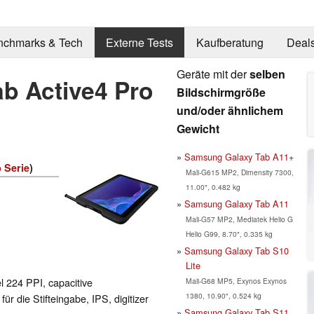
nchmarks & Tech
Externe Tests
Kaufberatung
Deal
Geräte mit der
selben
b Active4 Pro
Bildschirmgröße
und/oder ähnlichem
Gewicht
Samsung Galaxy Tab A11+
 Serie
)
Mali-G615 MP2, Dimensity 7300,
11.00", 0.482 kg
Samsung Galaxy Tab A11
Mali-G57 MP2, Mediatek Helio G
Helio G99, 8.70", 0.335 kg
Samsung Galaxy Tab S10
Lite
l 224 PPI, capacitive
Mali-G68 MP5, Exynos Exynos
1380, 10.90", 0.524 kg
ür die Stifteingabe, IPS, digitizer
Samsung Galaxy Tab S11