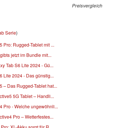
Preisvergleich
ab Serie
)
Pro: Rugged-Tablet mit ...
bts jetzt im Bundle mit...
y Tab S6 Lite 2024 - Gü...
Lite 2024 - Das günstig...
 – Das Rugged-Tablet hat...
ive5 5G Tablet – Handli...
 Pro - Welche ungewöhnli...
ive4 Pro – Wetterfestes...
ro: XL-Akku sorgt für R...