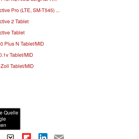
ive Pro (LTE, SM-T545) ...
tive 2 Tablet
tive Tablet
0 Plus N Tablet/MID
.1v Tablet/MID
Zoll Tablet/MID
e Quelle
gle
gen