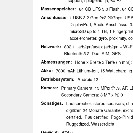
support, spiegelnd: ja, 60 Hz
Massenspeicher
64 GB UFS 3.0 Flash, 64 
Anschlüsse
1 USB 3.2 Gen 2x2 20Gbps, USB-
DisplayPort, Audio Anschlüsse: 
microSD up to 1 TB, 1 Fingerpri
accelerometer, gyro, proximity, 
Netzwerk
802.11 a/b/g/n/ac/ax (a/b/g/n = Wi-Fi
Bluetooth 5.2, Dual SIM, GPS
Abmessungen
Höhe x Breite x Tiefe (in mm):
Akku
7600 mAh Lithium-Ion, 15 Watt charging
Betriebssystem
Android 12
Kamera
Primary Camera: 13 MPix f/1.9, AF, L
Secondary Camera: 8 MPix f/2.0
Sonstiges
Lautsprecher: stereo speakers, ch
digitizer, 24 Monate Garantie, exc
certified, IP68 certified, Pogo-PIN 
Ruggedized, Wasserdicht
Gewicht
674 g