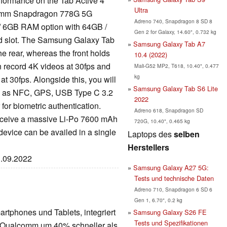
rformance on the Tab Active 4
Ultra
lcomm Snapdragon 778G 5G
Adreno 740, Snapdragon 8 SD 8
 / 6GB RAM option with 64GB /
Gen 2 for Galaxy, 14.60", 0.732 kg
rd slot. The Samsung Galaxy Tab
Samsung Galaxy Tab A7
e rear, whereas the front holds
10.4 (2022)
 record 4K videos at 30fps and
Mali-G52 MP2, T618, 10.40", 0.477
kg
at 30fps. Alongside this, you will
Samsung Galaxy Tab S6 Lite
h as NFC, GPS, USB Type C 3.2
2022
 for biometric authentication.
Adreno 618, Snapdragon SD
receive a massive Li-Po 7600 mAh
720G, 10.40", 0.465 kg
 device can be availed in a single
Laptops des
selben
Herstellers
3.09.2022
Samsung Galaxy A27 5G:
Tests und technische Daten
Adreno 710, Snapdragon 6 SD 6
Gen 1, 6.70", 0.2 kg
martphones und Tablets, integriert
Samsung Galaxy S26 FE
Tests und Spezifikationen
Qualcomm um 40% schneller als