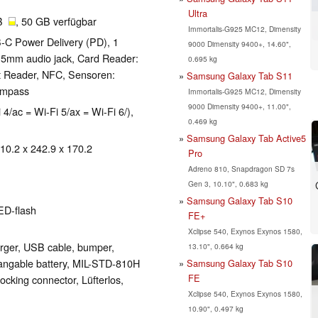
Ultra
GB
, 50 GB verfügbar
Immortalis-G925 MC12, Dimensity
C Power Delivery (PD), 1
9000 Dimensity 9400+, 14.60",
3.5mm audio jack, Card Reader:
0.695 kg
nt Reader, NFC, Sensoren:
Samsung Galaxy Tab S11
compass
Immortalis-G925 MC12, Dimensity
9000 Dimensity 9400+, 11.00",
 4/ac = Wi-Fi 5/ax = Wi-Fi 6/),
0.469 kg
Samsung Galaxy Tab Active5
 10.2 x 242.9 x 170.2
Pro
Adreno 810, Snapdragon SD 7s
Gen 3, 10.10", 0.683 kg
Samsung Galaxy Tab S10
ED-flash
FE+
Xclipse 540, Exynos Exynos 1580,
arger, USB cable, bumper,
13.10", 0.664 kg
hangable battery, MIL-STD-810H
Samsung Galaxy Tab S10
FE
docking connector, Lüfterlos,
Xclipse 540, Exynos Exynos 1580,
10.90", 0.497 kg