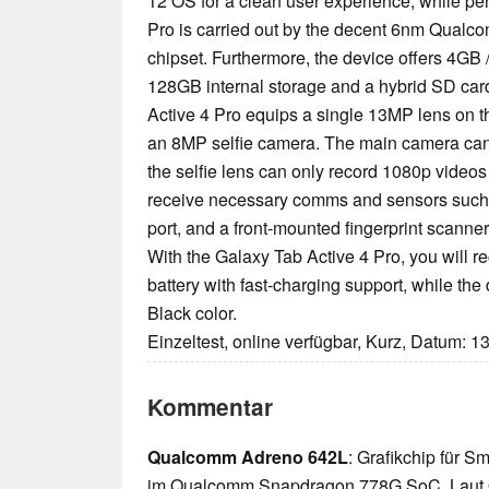
12 OS for a clean user experience, while pe
Pro is carried out by the decent 6nm Qua
chipset. Furthermore, the device offers 4GB
128GB internal storage and a hybrid SD ca
Active 4 Pro equips a single 13MP lens on th
an 8MP selfie camera. The main camera can
the selfie lens can only record 1080p videos 
receive necessary comms and sensors suc
port, and a front-mounted fingerprint scanner
With the Galaxy Tab Active 4 Pro, you will 
battery with fast-charging support, while the
Black color.
Einzeltest, online verfügbar, Kurz, Datum: 1
Kommentar
Qualcomm Adreno 642L
: Grafikchip für S
im Qualcomm Snapdragon 778G SoC. Laut 