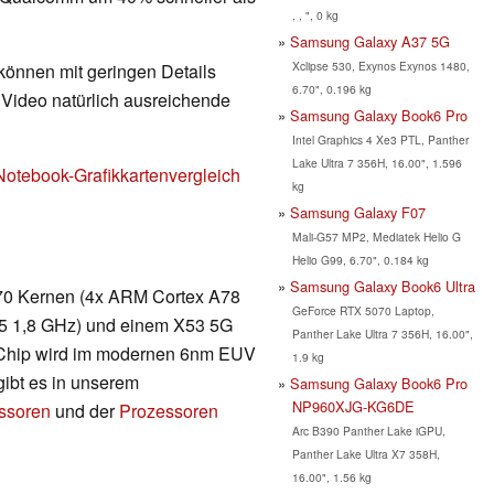
, , ", 0 kg
Samsung Galaxy A37 5G
Xclipse 530, Exynos Exynos 1480,
 können mit geringen Details
6.70", 0.196 kg
d Video natürlich ausreichende
Samsung Galaxy Book6 Pro
Intel Graphics 4 Xe3 PTL, Panther
Lake Ultra 7 356H, 16.00", 1.596
Notebook-Grafikkartenvergleich
kg
Samsung Galaxy F07
Mali-G57 MP2, Mediatek Helio G
Helio G99, 6.70", 0.184 kg
Samsung Galaxy Book6 Ultra
 670 Kernen (4x ARM Cortex A78
GeForce RTX 5070 Laptop,
5 1,8 GHz) und einem X53 5G
Panther Lake Ultra 7 356H, 16.00",
Chip wird im modernen 6nm EUV
1.9 kg
gibt es in unserem
Samsung Galaxy Book6 Pro
NP960XJG-KG6DE
essoren
und der
Prozessoren
Arc B390 Panther Lake iGPU,
Panther Lake Ultra X7 358H,
16.00", 1.56 kg