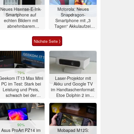
Neues Hisense-E-Ink-
Motorola: Neues
Smartphone auf
Snapdragon-
echten Bildern mit
Smartphone mit „3
abnehmbarem
Tagen“ Akkulaufzeit
Zweitdisplay
vorgestellt
Nächste Seite ⟩
79%
Geekom IT13 Max Mini
Laser-Projektor mit
PC im Test: Stark bei
Akku und Google TV
Leistung und Preis,
im Handtaschenformat:
schwach bei der
Etoe Dolphin 2 im
Kühlung
Praxis-Test
90%
Asus ProArt PZ14 im
Mobapad M12S: