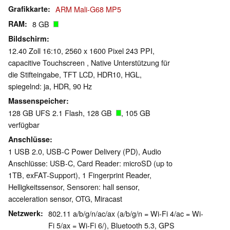
Grafikkarte
ARM Mali-G68 MP5
RAM
8 GB
Bildschirm
12.40 Zoll 16:10, 2560 x 1600 Pixel 243 PPI,
capacitive Touchscreen , Native Unterstützung für
die Stifteingabe, TFT LCD, HDR10, HGL,
spiegelnd: ja, HDR, 90 Hz
Massenspeicher
128 GB UFS 2.1 Flash, 128 GB
, 105 GB
verfügbar
Anschlüsse
1 USB 2.0, USB-C Power Delivery (PD), Audio
Anschlüsse: USB-C, Card Reader: microSD (up to
1TB, exFAT-Support), 1 Fingerprint Reader,
Helligkeitssensor, Sensoren: hall sensor,
acceleration sensor, OTG, Miracast
Netzwerk
802.11 a/b/g/n/ac/ax (a/b/g/n = Wi-Fi 4/ac = Wi-
Fi 5/ax = Wi-Fi 6/), Bluetooth 5.3, GPS