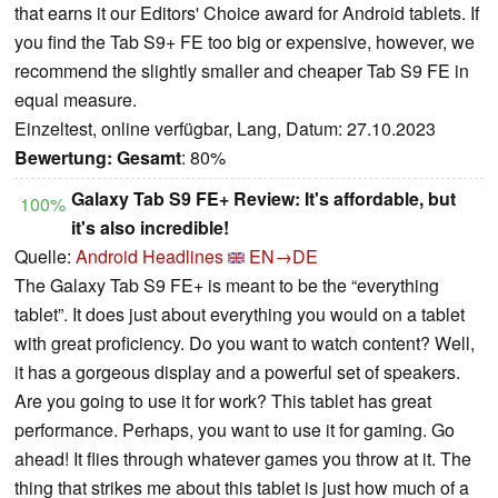
that earns it our Editors' Choice award for Android tablets. If
you find the Tab S9+ FE too big or expensive, however, we
recommend the slightly smaller and cheaper Tab S9 FE in
equal measure.
Einzeltest, online verfügbar, Lang, Datum: 27.10.2023
Bewertung:
Gesamt
: 80%
Galaxy Tab S9 FE+ Review: It's affordable, but
100%
it's also incredible!
Quelle:
Android Headlines
EN→DE
The Galaxy Tab S9 FE+ is meant to be the “everything
tablet”. It does just about everything you would on a tablet
with great proficiency. Do you want to watch content? Well,
it has a gorgeous display and a powerful set of speakers.
Are you going to use it for work? This tablet has great
performance. Perhaps, you want to use it for gaming. Go
ahead! It flies through whatever games you throw at it. The
thing that strikes me about this tablet is just how much of a