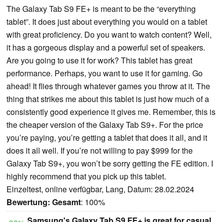
The Galaxy Tab S9 FE+ is meant to be the “everything
tablet”. It does just about everything you would on a tablet
with great proficiency. Do you want to watch content? Well,
it has a gorgeous display and a powerful set of speakers.
Are you going to use it for work? This tablet has great
performance. Perhaps, you want to use it for gaming. Go
ahead! It flies through whatever games you throw at it. The
thing that strikes me about this tablet is just how much of a
consistently good experience it gives me. Remember, this is
the cheaper version of the Galaxy Tab S9+. For the price
you’re paying, you’re getting a tablet that does it all, and it
does it all well. If you’re not willing to pay $999 for the
Galaxy Tab S9+, you won’t be sorry getting the FE edition. I
highly recommend that you pick up this tablet.
Einzeltest, online verfügbar, Lang, Datum: 28.02.2024
Bewertung:
Gesamt
: 100%
Samsung's Galaxy Tab S9 FE+ is great for casual