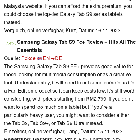
Malaysia website. If you can afford the extra premium, you
could choose the top-tier Galaxy Tab S9 series tablets
instead.
Vergleich, online verfügbar, Kurz, Datum: 16.11.2023
Samsung Galaxy Tab S9 Fe+ Review – Hits All The
78%
Essentials
Quelle:
Pokde
EN→DE
The Samsung Galaxy Tab S9 FE+ provides good value for
those looking for multimedia consumption or as a creative
tool. Understandably, it will need to cut some corners as it’s
a Fan Edition product so it can keep costs low. It’s still worth
considering, with prices starting from RM2,799, if you don’t
want to spend too much on a tablet but if you’re a
particularly heavy user, you might want to consider either
the Tab S9, Tab S9+, or Tab S9 Ultra instead.
Einzeltest, online verfügbar, Lang, Datum: 15.11.2023
Bewertung:
Gesamt
: 78% Preis: 80% Leistung: 70%