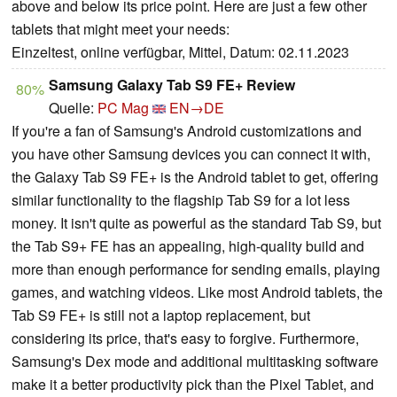
above and below its price point. Here are just a few other
tablets that might meet your needs:
Einzeltest, online verfügbar, Mittel, Datum: 02.11.2023
Samsung Galaxy Tab S9 FE+ Review
80%
Quelle:
PC Mag
EN→DE
If you're a fan of Samsung's Android customizations and
you have other Samsung devices you can connect it with,
the Galaxy Tab S9 FE+ is the Android tablet to get, offering
similar functionality to the flagship Tab S9 for a lot less
money. It isn't quite as powerful as the standard Tab S9, but
the Tab S9+ FE has an appealing, high-quality build and
more than enough performance for sending emails, playing
games, and watching videos. Like most Android tablets, the
Tab S9 FE+ is still not a laptop replacement, but
considering its price, that's easy to forgive. Furthermore,
Samsung's Dex mode and additional multitasking software
make it a better productivity pick than the Pixel Tablet, and