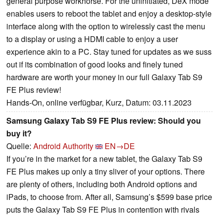
general purpose workhorse. For the uninitiated, DeX mode
enables users to reboot the tablet and enjoy a desktop-style
interface along with the option to wirelessly cast the menu
to a display or using a HDMI cable to enjoy a user
experience akin to a PC. Stay tuned for updates as we suss
out if its combination of good looks and finely tuned
hardware are worth your money in our full Galaxy Tab S9
FE Plus review!
Hands-On, online verfügbar, Kurz, Datum: 03.11.2023
Samsung Galaxy Tab S9 FE Plus review: Should you
buy it?
Quelle:
Android Authority
EN→DE
If you’re in the market for a new tablet, the Galaxy Tab S9
FE Plus makes up only a tiny sliver of your options. There
are plenty of others, including both Android options and
iPads, to choose from. After all, Samsung’s $599 base price
puts the Galaxy Tab S9 FE Plus in contention with rivals