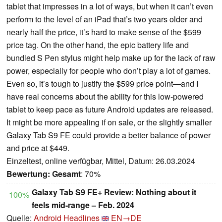
tablet that impresses in a lot of ways, but when it can’t even
perform to the level of an iPad that’s two years older and
nearly half the price, it’s hard to make sense of the $599
price tag. On the other hand, the epic battery life and
bundled S Pen stylus might help make up for the lack of raw
power, especially for people who don’t play a lot of games.
Even so, it’s tough to justify the $599 price point—and I
have real concerns about the ability for this low-powered
tablet to keep pace as future Android updates are released.
It might be more appealing if on sale, or the slightly smaller
Galaxy Tab S9 FE could provide a better balance of power
and price at $449.
Einzeltest, online verfügbar, Mittel, Datum: 26.03.2024
Bewertung:
Gesamt
: 70%
Galaxy Tab S9 FE+ Review: Nothing about it
100%
feels mid-range – Feb. 2024
Quelle:
Android Headlines
EN→DE