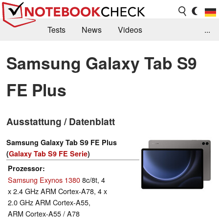
Tests
News
Videos
...
Benchmarks & Tech
Externe Tests
Samsung Galaxy Tab S9
Kaufberatung
Deals
Suche
Jobs
FE Plus
Forum
Ausstattung / Datenblatt
Samsung Galaxy Tab S9 FE Plus
(
Galaxy Tab S9 FE Serie
)
Prozessor
Samsung Exynos 1380
8c/8t, 4
x 2.4 GHz ARM Cortex-A78, 4 x
2.0 GHz ARM Cortex-A55,
ARM Cortex-A55 / A78