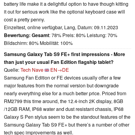
battery life make it a delightful option to have though kitting
it out for serious work like the optional keyboard case will
cost a pretty penny.
Einzeltest, online verfügbar, Lang, Datum: 09.11.2023
Bewertung:
Gesamt
: 78% Preis: 80% Leistung: 70%
Bildschirm: 80% Mobilität: 100%
Samsung Galaxy Tab S9 FE+ first impressions - More
than just your usual Fan Edition flagship tablet?
Quelle:
Tech Nave
EN→DE
Samsung Fan Edition or FE devices usually offer a few
major features from the normal version but downgrade
nearly everything else for a much better price. Priced from
RM2799 this time around, the 12.4-inch 2K display, 8GB
/12GB RAM, IP68 water and dust resistant chassis, IP68
Galaxy S Pen stylus seem to be the standout features of the
Samsung Galaxy Tab S9 FE+ but there’s a number of other
tech spec improvements as well.