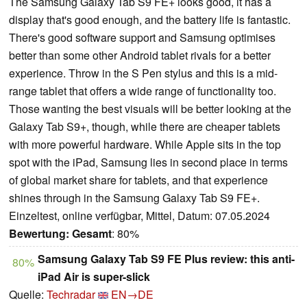
The Samsung Galaxy Tab S9 FE+ looks good, it has a
display that's good enough, and the battery life is fantastic.
There's good software support and Samsung optimises
better than some other Android tablet rivals for a better
experience. Throw in the S Pen stylus and this is a mid-
range tablet that offers a wide range of functionality too.
Those wanting the best visuals will be better looking at the
Galaxy Tab S9+, though, while there are cheaper tablets
with more powerful hardware. While Apple sits in the top
spot with the iPad, Samsung lies in second place in terms
of global market share for tablets, and that experience
shines through in the Samsung Galaxy Tab S9 FE+.
Einzeltest, online verfügbar, Mittel, Datum: 07.05.2024
Bewertung:
Gesamt
: 80%
Samsung Galaxy Tab S9 FE Plus review: this anti-
80%
iPad Air is super-slick
Quelle:
Techradar
EN→DE