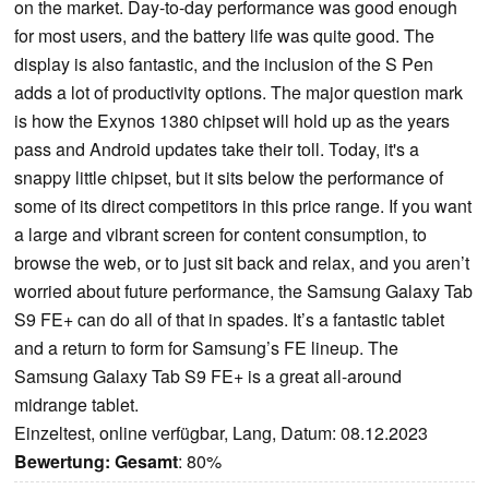
on the market. Day-to-day performance was good enough
for most users, and the battery life was quite good. The
display is also fantastic, and the inclusion of the S Pen
adds a lot of productivity options. The major question mark
is how the Exynos 1380 chipset will hold up as the years
pass and Android updates take their toll. Today, it's a
snappy little chipset, but it sits below the performance of
some of its direct competitors in this price range. If you want
a large and vibrant screen for content consumption, to
browse the web, or to just sit back and relax, and you aren’t
worried about future performance, the Samsung Galaxy Tab
S9 FE+ can do all of that in spades. It’s a fantastic tablet
and a return to form for Samsung’s FE lineup. The
Samsung Galaxy Tab S9 FE+ is a great all-around
midrange tablet.
Einzeltest, online verfügbar, Lang, Datum: 08.12.2023
Bewertung:
Gesamt
: 80%