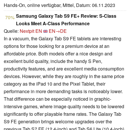
Hands-On, online verfügbar, Mittel, Datum: 06.11.2023
Samsung Galaxy Tab S9 FE+ Review: S-Class
70%
Looks Meet A-Class Performance
Quelle:
Nextpit EN
EN→DE
In a vacuum, the Galaxy Tab S9 FE tablets are interesting
options for those looking for a premium device at an
affordable price. Both models offer a nice design and
excellent build quality, include the handy S Pen,
productivity features, and are excellent media consumption
devices. However, while they are roughly in the same price
category as the iPad 10 and the Pixel Tablet, their
performance in more demanding tasks is noticeably lower.
That difference can be especially noticed in graphic-
intensive games, where image quality needs to be lowered
significantly to offer playable frame rates. The Galaxy Tab
S9 FE generation brings welcome upgrades over the
previous Tab S7 FE (12.4-inch) and Tab S6 Lite (10.4-inch),