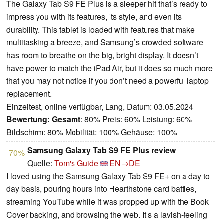
The Galaxy Tab S9 FE Plus is a sleeper hit that’s ready to
impress you with its features, its style, and even its
durability. This tablet is loaded with features that make
multitasking a breeze, and Samsung’s crowded software
has room to breathe on the big, bright display. It doesn’t
have power to match the iPad Air, but it does so much more
that you may not notice if you don’t need a powerful laptop
replacement.
Einzeltest, online verfügbar, Lang, Datum: 03.05.2024
Bewertung:
Gesamt
: 80% Preis: 60% Leistung: 60%
Bildschirm: 80% Mobilität: 100% Gehäuse: 100%
Samsung Galaxy Tab S9 FE Plus review
70%
Quelle:
Tom's Guide
EN→DE
I loved using the Samsung Galaxy Tab S9 FE+ on a day to
day basis, pouring hours into Hearthstone card battles,
streaming YouTube while it was propped up with the Book
Cover backing, and browsing the web. It’s a lavish-feeling