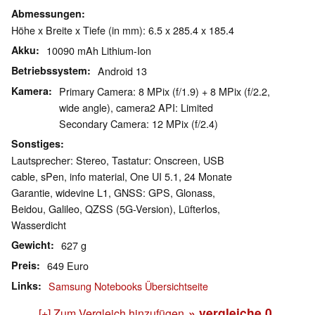
Abmessungen
Höhe x Breite x Tiefe (in mm): 6.5 x 285.4 x 185.4
Akku
10090 mAh Lithium-Ion
Betriebssystem
Android 13
Kamera
Primary Camera: 8 MPix (f/1.9) + 8 MPix (f/2.2,
wide angle), camera2 API: Limited
Secondary Camera: 12 MPix (f/2.4)
Sonstiges
Lautsprecher: Stereo, Tastatur: Onscreen, USB
cable, sPen, info material, One UI 5.1, 24 Monate
Garantie, widevine L1, GNSS: GPS, Glonass,
Beidou, Galileo, QZSS (5G-Version), Lüfterlos,
Wasserdicht
Gewicht
627 g
Preis
649 Euro
Links
Samsung Notebooks Übersichtseite
» vergleiche
0
[+] Zum Vergleich hinzufügen