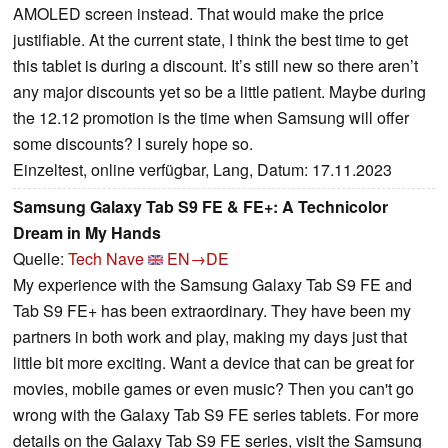
AMOLED screen instead. That would make the price
justifiable. At the current state, I think the best time to get
this tablet is during a discount. It’s still new so there aren’t
any major discounts yet so be a little patient. Maybe during
the 12.12 promotion is the time when Samsung will offer
some discounts? I surely hope so.
Einzeltest, online verfügbar, Lang, Datum: 17.11.2023
Samsung Galaxy Tab S9 FE & FE+: A Technicolor
Dream in My Hands
Quelle:
Tech Nave
EN→DE
My experience with the Samsung Galaxy Tab S9 FE and
Tab S9 FE+ has been extraordinary. They have been my
partners in both work and play, making my days just that
little bit more exciting. Want a device that can be great for
movies, mobile games or even music? Then you can't go
wrong with the Galaxy Tab S9 FE series tablets. For more
details on the Galaxy Tab S9 FE series, visit the Samsung