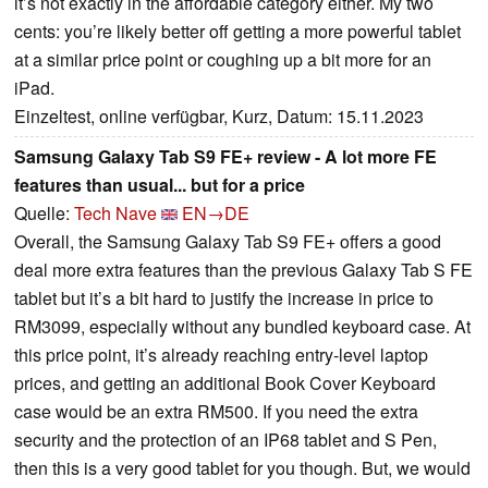
it’s not exactly in the affordable category either. My two
cents: you’re likely better off getting a more powerful tablet
at a similar price point or coughing up a bit more for an
iPad.
Einzeltest, online verfügbar, Kurz, Datum: 15.11.2023
Samsung Galaxy Tab S9 FE+ review - A lot more FE
features than usual... but for a price
Quelle:
Tech Nave
EN→DE
Overall, the Samsung Galaxy Tab S9 FE+ offers a good
deal more extra features than the previous Galaxy Tab S FE
tablet but it’s a bit hard to justify the increase in price to
RM3099, especially without any bundled keyboard case. At
this price point, it’s already reaching entry-level laptop
prices, and getting an additional Book Cover Keyboard
case would be an extra RM500. If you need the extra
security and the protection of an IP68 tablet and S Pen,
then this is a very good tablet for you though. But, we would