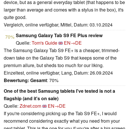
device, but as a general everyday tablet (that happens to be
larger than average and comes with a stylus in the box), it's
quite good.
Vergleich, online verfügbar, Mittel, Datum: 03.10.2024
Samsung Galaxy Tab S9 FE Plus review
70%
Quelle:
Tom's Guide
EN→DE
The Samsung Galaxy Tab S9 FE+ is a cheaper, trimmed-
down take on the Galaxy Tab S9 that keeps some of the
premium allure, but sheds too much for our liking.
Einzeltest, online verfügbar, Lang, Datum: 26.09.2024
Bewertung:
Gesamt
: 70%
One of the best Samsung tablets I've tested is not a
flagship (and it's on sale)
Quelle:
Zdnet.com
EN→DE
If you're considering picking up the Tab S9 FE+, I would
recommend considering exactly what you need from your
next tablet. This is the one for you if you're after a big screen